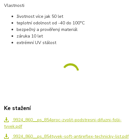
Vlastnosti
životnost více jak 50 let
teplotní odolnost od -40 do 100°C
bezpečný a prověřený materiál
záruka 10 let
extrémní UV stálost
Ke stažení
9924_860__ps_854proc-zvolit-podstresni-difuzni-folii-
tyvek.pdf
9924_860__ps_854tyvek-soft-antireflex-technicky-list.pdf