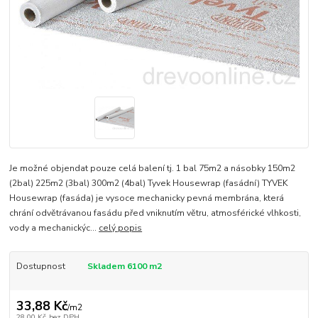
Je možné objendat pouze celá balení tj. 1 bal 75m2 a násobky 150m2
(2bal) 225m2 (3bal) 300m2 (4bal) Tyvek Housewrap (fasádní) TYVEK
Housewrap (fasáda) je vysoce mechanicky pevná membrána, která
chrání odvětrávanou fasádu před vniknutím větru, atmosférické vlhkosti,
vody a mechanickýc...
celý popis
Dostupnost
Skladem 6100 m2
33,88 Kč
/
m2
28,00 Kč
bez DPH