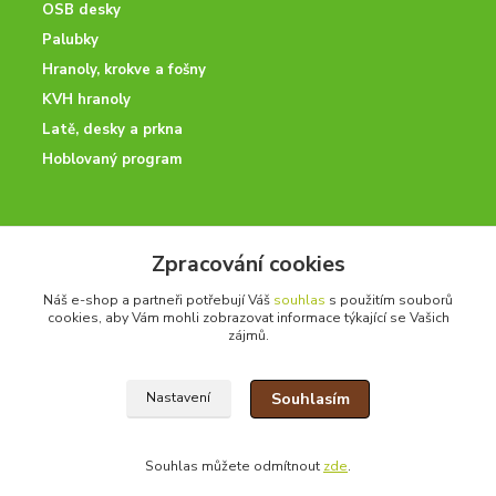
OSB desky
Palubky
Hranoly, krokve a fošny
KVH hranoly
Latě, desky a prkna
Hoblovaný program
ODBORNÉ PORADENSTVÍ
Zpracování cookies
Potřebujete poradit? Neváhejte nás kontaktovat.
Náš e-shop a partneři potřebují Váš
souhlas
s použitím souborů
+420 728 600 625
cookies, aby Vám mohli zobrazovat informace týkající se Vašich
zájmů.
po - pá 7:00 - 15:00
Souhlasím
Nastavení
drevoonline.cz a.s. © -
Specialisté na dřevo
2010 - 2026
Souhlas můžete odmítnout
zde
.