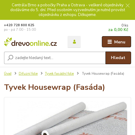
Centrála Brno a pobočky Praha a Ostrava - veškeré objednávky
dodáváme do 5. dní. Před osobním vyzvednutím je nutné provést
objednávku z eshopu. Děkujeme.
0
ks
+420 728 600 625
za
0,00 Kč
po - pá 7:00 - 15:00
Menu
Hledat
Úvod
Difuzní folie
Tyvek fasádní folie
Tyvek Housewrap (Fasáda)
Tyvek Housewrap (Fasáda)