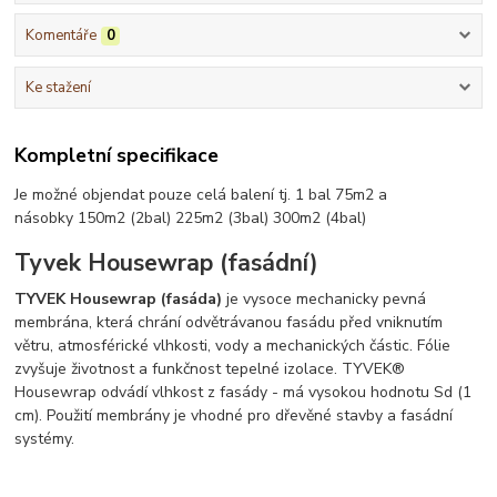
Komentáře
0
Ke stažení
Kompletní specifikace
Je možné objendat pouze celá balení tj. 1 bal 75m2 a
násobky 150m2 (2bal) 225m2 (3bal) 300m2 (4bal)
Tyvek Housewrap (fasádní)
TYVEK Housewrap (fasáda)
je vysoce mechanicky pevná
membrána, která chrání odvětrávanou fasádu před vniknutím
větru, atmosférické vlhkosti, vody a mechanických částic. Fólie
zvyšuje životnost a funkčnost tepelné izolace. TYVEK®
Housewrap odvádí vlhkost z fasády - má vysokou hodnotu Sd (1
cm). Použití membrány je vhodné pro dřevěné stavby a fasádní
systémy.