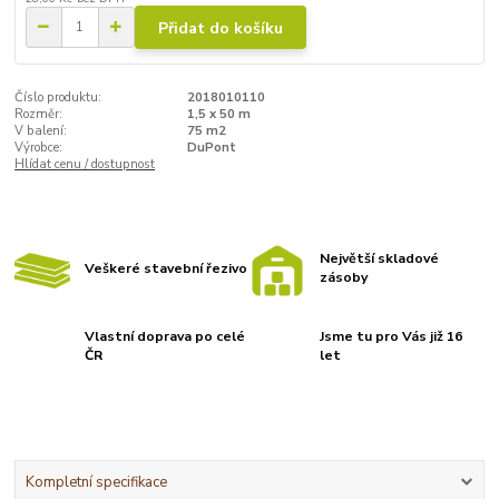
Přidat do košíku
Číslo produktu:
2018010110
Rozměr:
1,5 x 50 m
V balení:
75 m2
Výrobce:
DuPont
Hlídat cenu / dostupnost
Největší skladové
Veškeré stavební řezivo
zásoby
Vlastní doprava po celé
Jsme tu pro Vás již 16
ČR
let
Kompletní specifikace