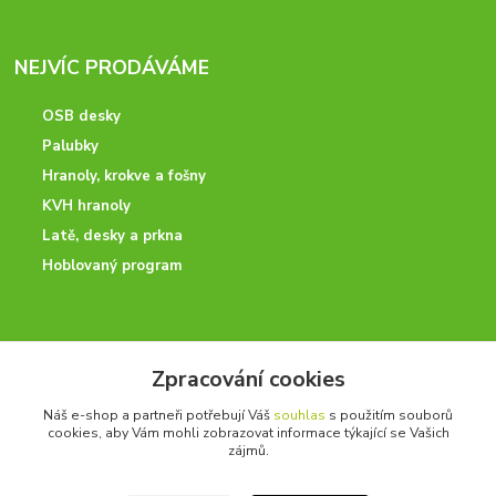
NEJVÍC PRODÁVÁME
OSB desky
Palubky
Hranoly, krokve a fošny
KVH hranoly
Latě, desky a prkna
Hoblovaný program
ODBORNÉ PORADENSTVÍ
Zpracování cookies
Potřebujete poradit? Neváhejte nás kontaktovat.
Náš e-shop a partneři potřebují Váš
souhlas
s použitím souborů
+420 728 600 625
cookies, aby Vám mohli zobrazovat informace týkající se Vašich
po - pá 7:00 - 15:00
zájmů.