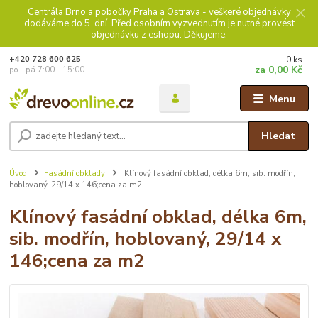
Centrála Brno a pobočky Praha a Ostrava - veškeré objednávky
dodáváme do 5. dní. Před osobním vyzvednutím je nutné provést
objednávku z eshopu. Děkujeme.
0
ks
+420 728 600 625
za
0,00 Kč
po - pá 7:00 - 15:00
Menu
Hledat
Úvod
Fasádní obklady
Klínový fasádní obklad, délka 6m, sib. modřín,
hoblovaný, 29/14 x 146;cena za m2
Klínový fasádní obklad, délka 6m,
sib. modřín, hoblovaný, 29/14 x
146;cena za m2