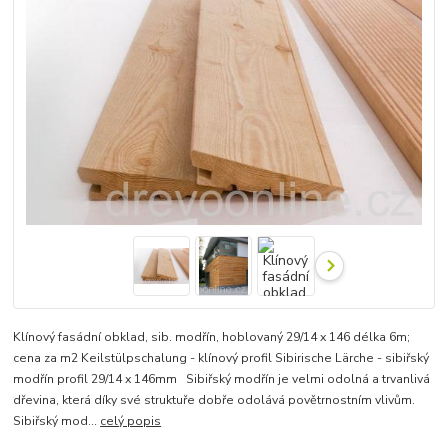
Klínový fasádní obklad, sib. modřín, hoblovaný 29/14 x 146 délka 6m;
cena za m2 Keilstülpschalung - klínový profil Sibirische Lärche - sibiřský
modřín profil 29/14 x 146mm Sibiřský modřín je velmi odolná a trvanlivá
dřevina, která díky své struktuře dobře odolává povětrnostním vlivům.
Sibiřský mod...
celý popis