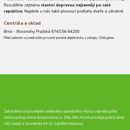
Rozvážíme zejména
vlastní dopravou nejlevněji po celé
republice
. Najdete u nás také plovoucí podlahy dveře a zárubně.
Centrála a sklad
Brno - Bosonohy Pražská 674/156 64200
Před osobním vyzvednutím je nutné provést objednávku z eshopu. Děkujeme.
Zabýváme se prodejem veškerého stavebního řeziva zejména přes
online eshop
www.drevoonline.cz
. Díky této formě prodeje pokrýváme
celý český a slovenský trh vč. zajištění dopravy.