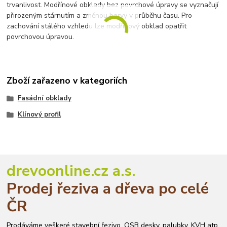
trvanlivost. Modřínové obklady bez povrchové úpravy se vyznačují
přirozeným stárnutím a změnou barvy v průběhu času. Pro
zachování stálého vzhledu lze modřínový obklad opatřit
povrchovou úpravou
.
Zboží zařazeno v kategoriích
Fasádní obklady
Klínový profil
drevoonline.cz a.s.
Prodej řeziva a dřeva po celé
ČR
Prodáváme veškeré stavební řezivo, OSB desky, palubky, KVH atp.