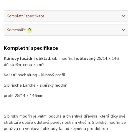
Kompletní specifikace
Komentáře
0
Kompletní specifikace
Klínový fasádní obklad
, sib. modřín,
hoblovaný
29/14 x 146
délka 6m; cena za m2
Keilstülpschalung - klínový profil
Sibirische Lärche - sibiřský modřín
profil 29/14 x 146mm
Sibiřský modřín je velmi odolná a trvanlivá dřevina, která díky své
struktuře dobře odolává povětrnostním vlivům. Sibiřský modřín se
používá na venkovní obklady fasád zejména pro dobrou