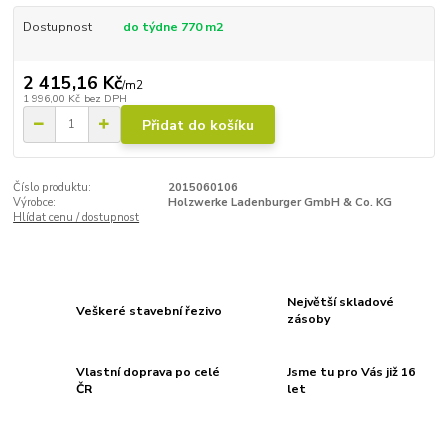
Dostupnost
do týdne 770 m2
2 415,16 Kč
/
m2
1 996,00 Kč
bez DPH
Přidat do košíku
Číslo produktu:
2015060106
Výrobce:
Holzwerke Ladenburger GmbH & Co. KG
Hlídat cenu / dostupnost
Největší skladové
Veškeré stavební řezivo
zásoby
Vlastní doprava po celé
Jsme tu pro Vás již 16
ČR
let