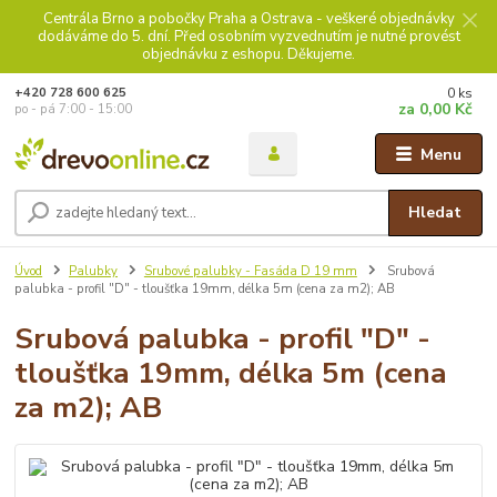
Centrála Brno a pobočky Praha a Ostrava - veškeré objednávky
dodáváme do 5. dní. Před osobním vyzvednutím je nutné provést
objednávku z eshopu. Děkujeme.
0
ks
+420 728 600 625
za
0,00 Kč
po - pá 7:00 - 15:00
Menu
Hledat
Úvod
Palubky
Srubové palubky - Fasáda D 19 mm
Srubová
palubka - profil "D" - tloušťka 19mm, délka 5m (cena za m2); AB
Srubová palubka - profil "D" -
tloušťka 19mm, délka 5m (cena
za m2); AB