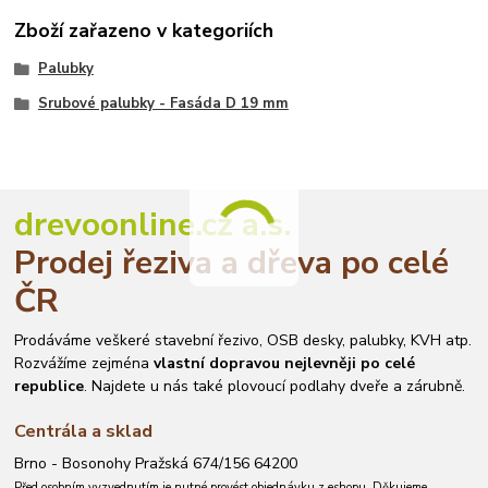
Zboží zařazeno v kategoriích
Palubky
Srubové palubky - Fasáda D 19 mm
drevoonline.cz a.s.
Prodej řeziva a dřeva po celé
ČR
Prodáváme veškeré stavební řezivo, OSB desky, palubky, KVH atp.
Rozvážíme zejména
vlastní dopravou nejlevněji po celé
republice
. Najdete u nás také plovoucí podlahy dveře a zárubně.
Centrála a sklad
Brno - Bosonohy Pražská 674/156 64200
Před osobním vyzvednutím je nutné provést objednávku z eshopu. Děkujeme.