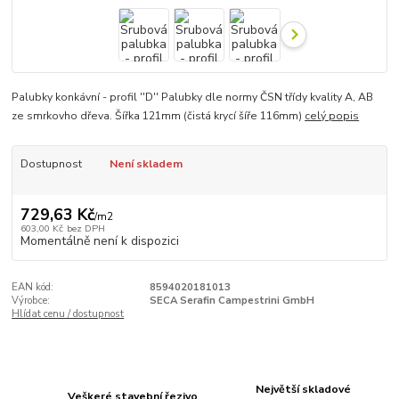
Palubky konkávní - profil ''D'' Palubky dle normy ČSN třídy kvality A, AB
ze smrkovho dřeva. Šířka 121mm (čistá krycí šíře 116mm)
celý popis
Dostupnost
Není skladem
729,63 Kč
/
m2
603,00 Kč
bez DPH
Momentálně není k dispozici
EAN kód:
8594020181013
Výrobce:
SECA Serafin Campestrini GmbH
Hlídat cenu / dostupnost
Největší skladové
Veškeré stavební řezivo