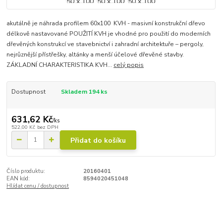
akutálně je náhrada profilem 60x100 KVH - masivní konstrukční dřevo
délkově nastavované POUŽITÍ KVH je vhodné pro použití do moderních
dřevěných konstrukcí ve stavebnictví i zahradní architektuře – pergoly,
nejrůznější přístřešky, altánky a menší účelové dřevěné stavby.
ZÁKLADNÍ CHARAKTERISTIKA KVH...
celý popis
Dostupnost
Skladem 194 ks
631,62 Kč
/
ks
522,00 Kč
bez DPH
Přidat do košíku
Číslo produktu:
20160401
EAN kód:
8594020451048
Hlídat cenu / dostupnost