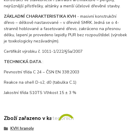
nejrůznější přístřešky, altánky a menší účelové dřevěné stavby.
ZÁKLADNÍ CHARAKTERISTIKA KVH
- masivní konstrukční
dřevo – délkově nastavované – v dřevině SMRK. Jedná se o 4-
stranně hoblované a fasetované dřevo, zakráceno na přesnou
délku, lepení je provedeno lepidly PUR bez rozpouštědel (výrobek
je toxikologicky nezávadným).
Certifikát výrobku č. 1011-1/222/§5a/2007
TECHNICKÁ DATA
:
Pevnostní třída C 24 – ČSN EN 338:2003
Reakce na oheň D-s2, d0 (tabulka C.1)
Jakostní třída S10TS Vlhkost 15 ± 3 %
Zboží zařazeno v kategoriích
KVH hranoly