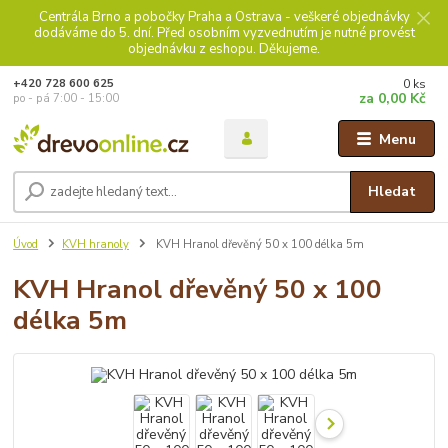
Centrála Brno a pobočky Praha a Ostrava - veškeré objednávky
dodáváme do 5. dní. Před osobním vyzvednutím je nutné provést
objednávku z eshopu. Děkujeme.
0
ks
+420 728 600 625
za
0,00 Kč
po - pá 7:00 - 15:00
Menu
Hledat
Úvod
KVH hranoly
KVH Hranol dřevěný 50 x 100 délka 5m
KVH Hranol dřevěný 50 x 100
délka 5m