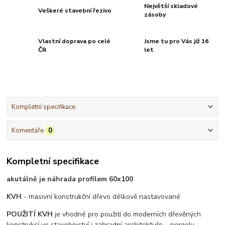
Největší skladové
Veškeré stavební řezivo
zásoby
Vlastní doprava po celé
Jsme tu pro Vás již 16
ČR
let
Kompletní specifikace
Komentáře
0
Kompletní specifikace
akutálně je náhrada profilem 60x100
KVH
- masivní konstrukční dřevo délkově nastavované
POUŽITÍ KVH
je vhodné pro použití do moderních dřevěných
konstrukcí ve stavebnictví i zahradní architektuře – pergoly,