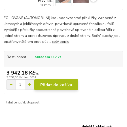
FOLIOVANÉ (AUTOMOBILNÍ) Jsou vodovzdorné překližky, vyrobené z
listnatých a jehličnatých dřevin, povrchově upravené fenolickou fólií.
Vyrábějí z překližky oboustranně povrchově upravené hladkou fólií z
jedné strany a protiskluzovou úpravou z druhé strany. Boční plochy jsou
opatřeny nátěrem proti půs...
celý popis
Dostupnost
Skladem 117 ks
3 942,18 Kč
/
ks
3 258,00 Kč
bez DPH
Přidat do košíku
Hlídat cenu / dostupnost
Největší skladové