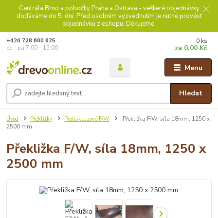
Centrála Brno a pobočky Praha a Ostrava - veškeré objednávky
dodáváme do 5. dní. Před osobním vyzvednutím je nutné provést
objednávku z eshopu. Děkujeme.
0
ks
+420 728 600 625
za
0,00 Kč
po - pá 7:00 - 15:00
Menu
Hledat
Úvod
Překližky
Protiskluzové F/W
Překližka F/W, síla 18mm, 1250 x
2500 mm
Překližka F/W, síla 18mm, 1250 x
2500 mm