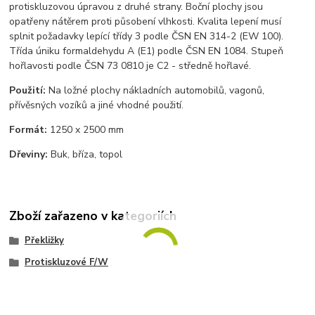
protiskluzovou úpravou z druhé strany. Boční plochy jsou
opatřeny nátěrem proti působení vlhkosti. Kvalita lepení musí
splnit požadavky lepící třídy 3 podle ČSN EN 314-2 (EW 100).
Třída úniku formaldehydu A (E1) podle ČSN EN 1084. Stupeň
hořlavosti podle ČSN 73 0810 je C2 - středně hořlavé.
Použití:
Na ložné plochy nákladních automobilů, vagonů,
přívěsných vozíků a jiné vhodné použití.
Formát:
1250 x 2500 mm
Dřeviny:
Buk, bříza, topol
Zboží zařazeno v kategoriích
Překližky
Protiskluzové F/W