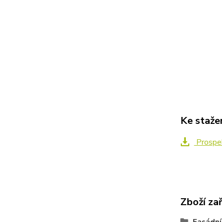
Ke staže
Prospe
Zboží za