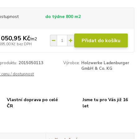
ostupnost
do týdne 800 m2
 050,95 Kč
/
m2
Přidat do košíku
695,00 Kč
bez DPH
 produktu:
2015050113
Výrobce:
Holzwerke Ladenburger
GmbH & Co. KG
t cenu / dostupnost
Vlastní doprava po celé
Jsme tu pro Vás již 16
ČR
let