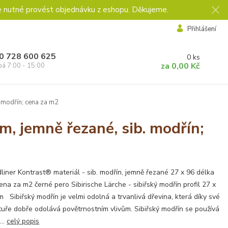
e nutné provést objednávku z eshopu. Děkujeme.
Přihlášení
0 728 600 625
0
ks
za
0,00 Kč
pá 7:00 - 15:00
 modřín; cena za m2
, jemně řezané, sib. modřín;
liner Kontrast® materiál - sib. modřín, jemně řezané 27 x 96 délka
ena za m2 černé pero Sibirische Lärche - sibiřský modřín profil 27 x
 Sibiřský modřín je velmi odolná a trvanlivá dřevina, která díky své
tuře dobře odolává povětrnostním vlivům. Sibiřský modřín se používá
...
celý popis