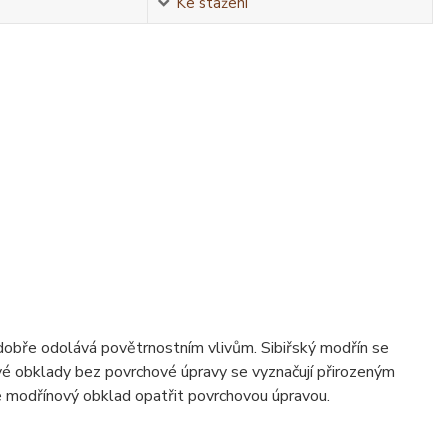
Ke stažení
e dobře odolává povětrnostním vlivům. Sibiřský modřín se
vé obklady bez povrchové úpravy se vyznačují přirozeným
e modřínový obklad opatřit
povrchovou úpravou
.