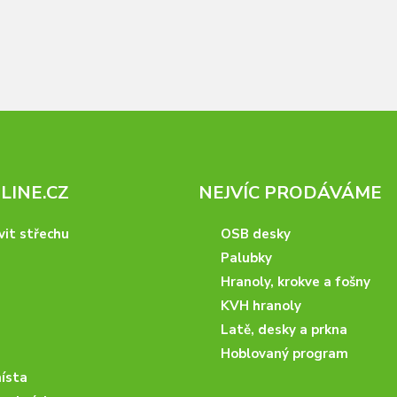
INE.CZ
NEJVÍC PRODÁVÁME
vit střechu
OSB desky
Palubky
Hranoly, krokve a fošny
KVH hranoly
Latě, desky a prkna
Hoblovaný program
ísta