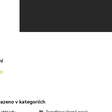
ní
kt
řazeno v kategoriích