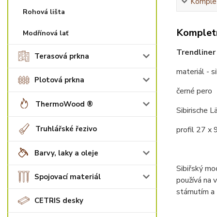
Komplet
Rohová lišta
Kompletn
Modřínová lať
Trendliner
Terasová prkna
materiál - s
Plotová prkna
černé pero
ThermoWood ®
Sibirische L
Truhlářské řezivo
profil 27 x
Barvy, laky a oleje
Sibiřský mod
Spojovací materiál
používá na 
stárnutím a
CETRIS desky