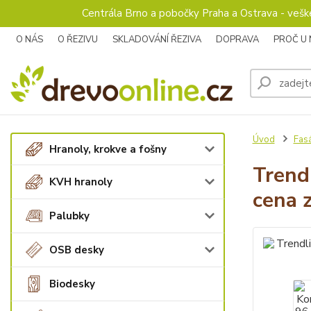
Centrála Brno a pobočky Praha a Ostrava - veš
O NÁS
O ŘEZIVU
SKLADOVÁNÍ ŘEZIVA
DOPRAVA
PROČ U
Úvod
Fas
Hranoly, krokve a fošny
Trend
KVH hranoly
cena 
Palubky
OSB desky
Biodesky