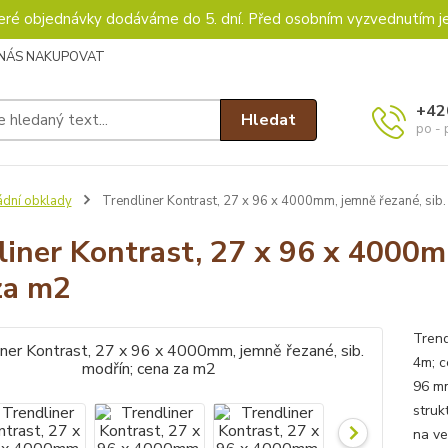
keré objednávky dodáváme do 5. dní. Před osobním vyzvednutím j
 NÁS NAKUPOVAT
+42
Hledat
po - 
ádní obklady
Trendliner Kontrast, 27 x 96 x 4000mm, jemně řezané, sib.
liner Kontrast, 27 x 96 x 4000mm
za m2
Trend
4m; c
96 mm
struk
na ve