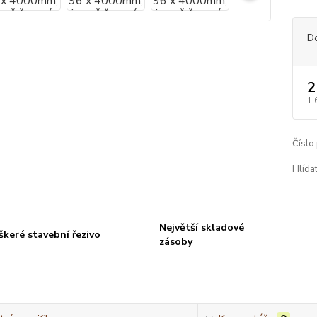
D
2
1 
Číslo
Hlída
Největší skladové
škeré stavební řezivo
zásoby