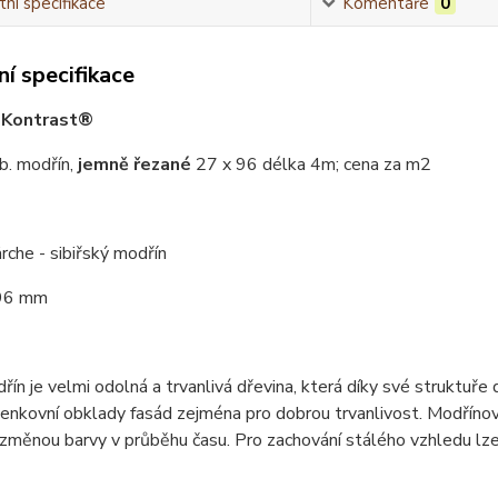
ní specifikace
Komentáře
0
í specifikace
 Kontrast®
ib. modřín,
jemně řezané
27 x 96 délka 4m; cena za m2
ärche - sibiřský modřín
 96 mm
řín je velmi odolná a trvanlivá dřevina, která díky své struktuř
venkovní obklady fasád zejména pro dobrou trvanlivost. Modříno
 změnou barvy v průběhu času. Pro zachování stálého vzhledu lz