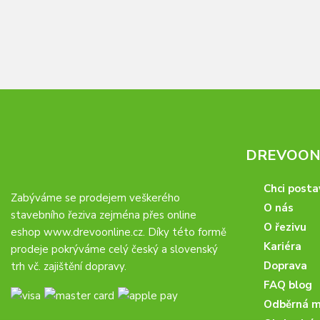
DREVOONL
Chci posta
Zabýváme se prodejem veškerého
O nás
stavebního řeziva zejména přes online
O řezivu
eshop
www.drevoonline.cz
. Díky této formě
Kariéra
prodeje pokrýváme celý český a slovenský
Doprava
trh vč. zajištění dopravy.
FAQ blog
Odběrná m