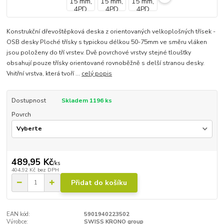
Konstrukční dřevoštěpková deska z orientovaných velkoplošných třísek -
OSB desky Ploché třísky s typickou délkou 50-75mm ve směru vláken
jsou položeny do tří vrstev. Dvě povrchové vrstvy stejné tloušťky
obsahují pouze třísky orientované rovnoběžně s delší stranou desky.
Vnitřní vrstva, která tvoří ...
celý popis
Dostupnost
Skladem 1196 ks
Povrch
489,95 Kč
/
ks
404,92 Kč
bez DPH
Přidat do košíku
EAN kód:
5901940223502
Výrobce:
SWISS KRONO group