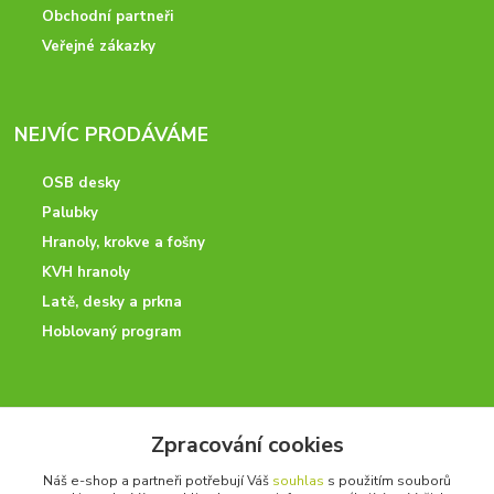
Obchodní partneři
Veřejné zákazky
NEJVÍC PRODÁVÁME
OSB desky
Palubky
Hranoly, krokve a fošny
KVH hranoly
Latě, desky a prkna
Hoblovaný program
ODBORNÉ PORADENSTVÍ
Zpracování cookies
Potřebujete poradit? Neváhejte nás kontaktovat.
Náš e-shop a partneři potřebují Váš
souhlas
s použitím souborů
+420 728 600 625