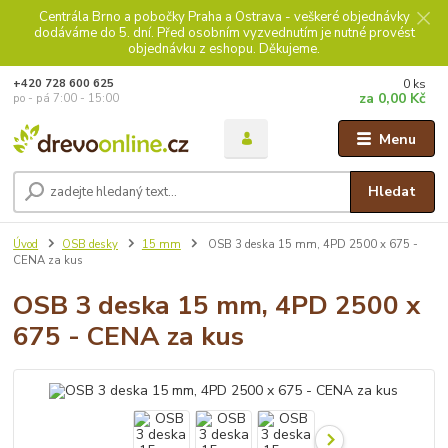
Centrála Brno a pobočky Praha a Ostrava - veškeré objednávky
dodáváme do 5. dní. Před osobním vyzvednutím je nutné provést
objednávku z eshopu. Děkujeme.
0
ks
+420 728 600 625
za
0,00 Kč
po - pá 7:00 - 15:00
Menu
Hledat
Úvod
OSB desky
15 mm
OSB 3 deska 15 mm, 4PD 2500 x 675 -
CENA za kus
OSB 3 deska 15 mm, 4PD 2500 x
675 - CENA za kus