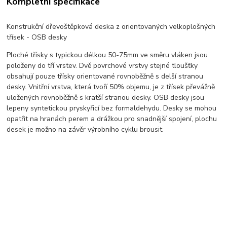
Kompletní specifikace
Konstrukční dřevoštěpková deska z orientovaných velkoplošných
třísek - OSB desky
Ploché třísky s typickou délkou 50-75mm ve směru vláken jsou
položeny do tří vrstev. Dvě povrchové vrstvy stejné tloušťky
obsahují pouze třísky orientované rovnoběžně s delší stranou
desky. Vnitřní vrstva, která tvoří 50% objemu, je z třísek převážně
uložených rovnoběžně s kratší stranou desky. OSB desky jsou
lepeny syntetickou pryskyřicí bez formaldehydu. Desky se mohou
opatřit na hranách perem a drážkou pro snadnější spojení, plochu
desek je možno na závěr výrobního cyklu brousit.