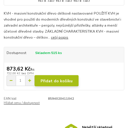
KVH - masivní konstrukční dřevo délkově nastavované POUŽITÍ KVH je
vhodné pro použití do moderních dřevěných konstrukcí ve stavebnictví i
zahradní architektuře – pergoly, nejrůznější přístřešky, altánky a menší
účelové dřevěné stavby. ZÁKLADNÍ CHARAKTERISTIKA KVH - masivní
konstrukční dřevo – délkov...
celý popis
Dostupnost
Skladem 515 ks
873,62 Kč
/
ks
722,00 Kč
bez DPH
Přidat do košíku
EAN kód:
8594020411042
Hlídat cenu / dostupnost
Největší skladové