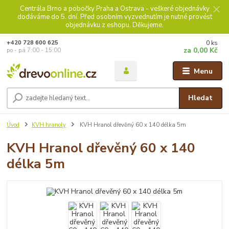
Centrála Brno a pobočky Praha a Ostrava - veškeré objednávky
dodáváme do 5. dní. Před osobním vyzvednutím je nutné provést
objednávku z eshopu. Děkujeme.
0
ks
+420 728 600 625
za
0,00 Kč
po - pá 7:00 - 15:00
Menu
Hledat
Úvod
KVH hranoly
KVH Hranol dřevěný 60 x 140 délka 5m
KVH Hranol dřevěný 60 x 140
délka 5m