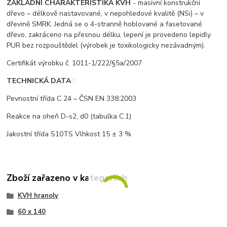
ZÁKLADNÍ CHARAKTERISTIKA KVH
- masivní konstrukční
dřevo – délkově nastavované, v nepohledové kvalitě (NSi) – v
dřevině SMRK. Jedná se o 4-stranně hoblované a fasetované
dřevo, zakráceno na přesnou délku, lepení je provedeno lepidly
PUR bez rozpouštědel (výrobek je toxikologicky nezávadným).
Certifikát výrobku č. 1011-1/222/§5a/2007
TECHNICKÁ DATA
:
Pevnostní třída C 24 – ČSN EN 338:2003
Reakce na oheň D-s2, d0 (tabulka C.1)
Jakostní třída S10TS Vlhkost 15 ± 3 %
Zboží zařazeno v kategoriích
KVH hranoly
60 x 140