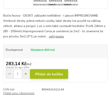
Boční řezivo - DESKY, základní netříděné - I jakost IMPREGNOVANE
Smrkové desky, prkna neboli coulky, také desky lze použít na záklop
střech, altánu a pergol. Lze s nimi také sestavět bednění. Profil 24mm x
(80 - 200mm) Impregnovaná Cena je uvedená za 1m2 - to znamená že
pro plochu 3m2 (3*1) je nutné...
celý popis
Dostupnost
Skladem 620 m2
283,14 Kč
/
m2
234,00 Kč
bez DPH
Přidat do košíku
EAN kód:
8594021411140
Hlídat cenu / dostupnost