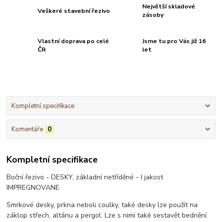
Největší skladové
Veškeré stavební řezivo
zásoby
Vlastní doprava po celé
Jsme tu pro Vás již 16
ČR
let
Kompletní specifikace
Komentáře
0
Kompletní specifikace
Boční řezivo - DESKY, základní netříděné - I jakost
IMPREGNOVANE
Smrkové desky, prkna neboli coulky, také desky lze použít na
záklop střech, altánu a pergol. Lze s nimi také sestavět bednění.