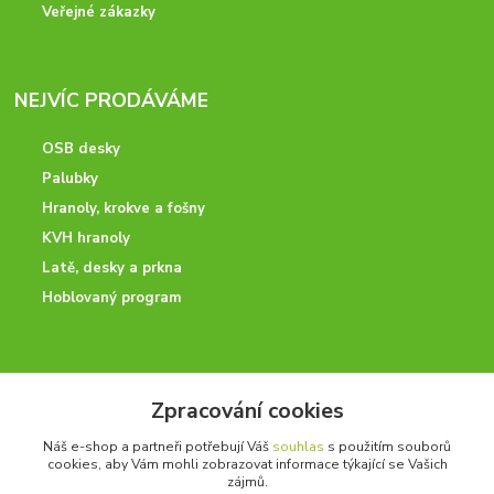
Veřejné zákazky
NEJVÍC PRODÁVÁME
OSB desky
Palubky
Hranoly, krokve a fošny
KVH hranoly
Latě, desky a prkna
Hoblovaný program
ODBORNÉ PORADENSTVÍ
Zpracování cookies
Potřebujete poradit? Neváhejte nás kontaktovat.
Náš e-shop a partneři potřebují Váš
souhlas
s použitím souborů
+420 728 600 625
cookies, aby Vám mohli zobrazovat informace týkající se Vašich
po - pá 7:00 - 15:00
zájmů.