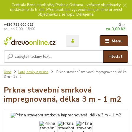
Centrála Brno a pobočky Praha a Ostrava - veškeré objednávky
dodáváme do 5. dní. Před osobním vyzvednutím je nutné provést
objednávku z eshopu. Děkujeme.
0
ks
+420 728 600 625
za
0,00 Kč
po - pá 7:00 - 15:00
Menu
Hledat
Úvod
Latě, desky a prkna
Prkna stavební smrková impregnovaná, délka
3 m - 1 m2
Prkna stavební smrková
impregnovaná, délka 3 m - 1 m2