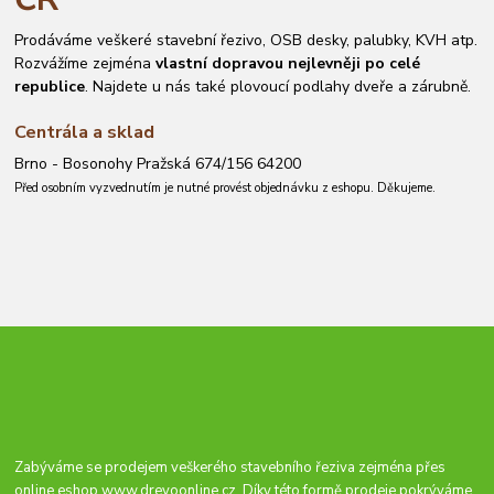
Prodáváme veškeré stavební řezivo, OSB desky, palubky, KVH atp.
Rozvážíme zejména
vlastní dopravou nejlevněji po celé
republice
. Najdete u nás také plovoucí podlahy dveře a zárubně.
Centrála a sklad
Brno - Bosonohy Pražská 674/156 64200
Před osobním vyzvednutím je nutné provést objednávku z eshopu. Děkujeme.
Zabýváme se prodejem veškerého stavebního řeziva zejména přes
online eshop
www.drevoonline.cz
. Díky této formě prodeje pokrýváme