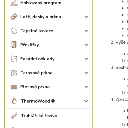
Hoblovaný program
Latě, desky a prkna
Tepelné izolace
Výše 
Překližky
Fasádní obklady
Souhla
Terasová prkna
Plotová prkna
Zpraco
ThermoWood ®
Truhlářské řezivo