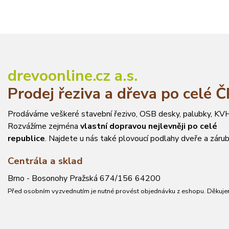
drevoonline.cz a.s.
Prodej řeziva a dřeva po celé 
Prodáváme veškeré stavební řezivo, OSB desky, palubky, KVH
Rozvážíme zejména
vlastní dopravou nejlevněji po celé
republice
. Najdete u nás také plovoucí podlahy dveře a zárub
Centrála a sklad
Brno - Bosonohy Pražská 674/156 64200
Před osobním vyzvednutím je nutné provést objednávku z eshopu. Děkuje