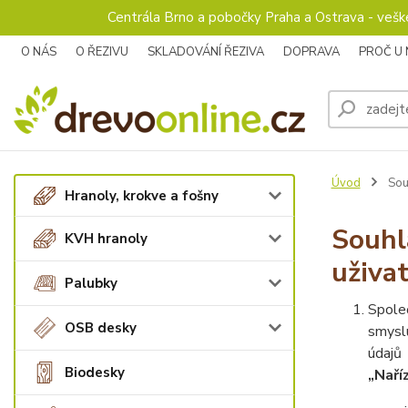
Centrála Brno a pobočky Praha a Ostrava - veš
O NÁS
O ŘEZIVU
SKLADOVÁNÍ ŘEZIVA
DOPRAVA
PROČ U
Úvod
Souh
Hranoly, krokve a fošny
Souhl
KVH hranoly
uživa
Palubky
Spole
OSB desky
smysl
údajů
Biodesky
„Naří