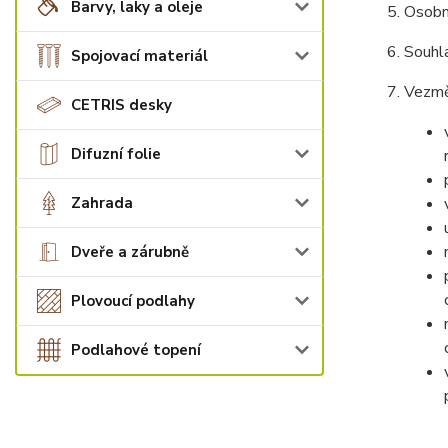
Barvy, laky a oleje
Osobn
Souhla
Spojovací materiál
Vezmět
CETRIS desky
Difuzní folie
Zahrada
Dveře a zárubně
Plovoucí podlahy
Podlahové topení