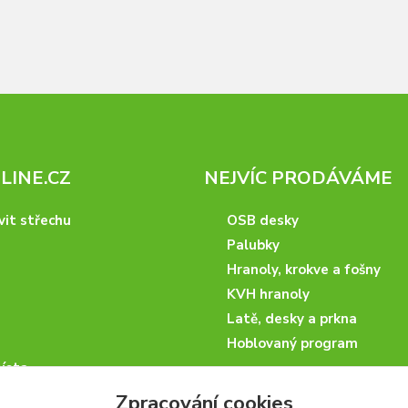
INE.CZ
NEJVÍC PRODÁVÁME
vit střechu
OSB desky
Palubky
Hranoly, krokve a fošny
KVH hranoly
Latě, desky a prkna
Hoblovaný program
ísta
podmínky
Zpracování cookies