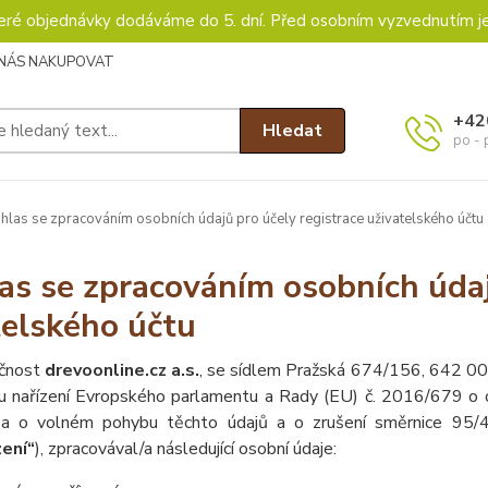
keré objednávky dodáváme do 5. dní. Před osobním vyzvednutím j
 NÁS NAKUPOVAT
+42
Hledat
po - 
las se zpracováním osobních údajů pro účely registrace uživatelského účtu
as se zpracováním osobních údaj
telského účtu
čnost
drevoonline.cz a.s.
, se sídlem Pražská 674/156, 642 00
u nařízení Evropského parlamentu a Rady (EU) č. 2016/679 o o
 a o volném pohybu těchto údajů a o zrušení směrnice 95/46
zení“
), zpracovával/a následující osobní údaje: