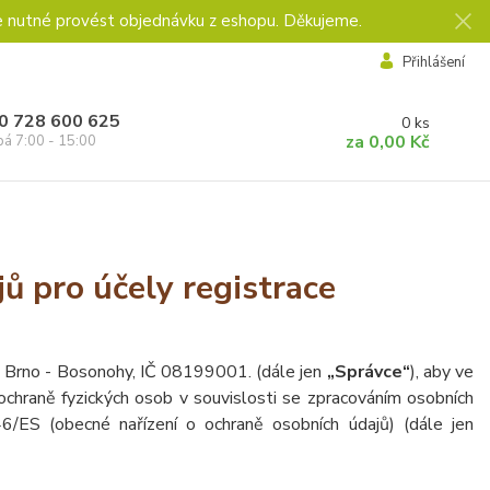
e nutné provést objednávku z eshopu. Děkujeme.
Přihlášení
0 728 600 625
0
ks
za
0,00 Kč
pá 7:00 - 15:00
ů pro účely registrace
 Brno - Bosonohy, IČ 08199001. (dále jen
„Správce“
), aby ve
chraně fyzických osob v souvislosti se zpracováním osobních
/ES (obecné nařízení o ochraně osobních údajů) (dále jen