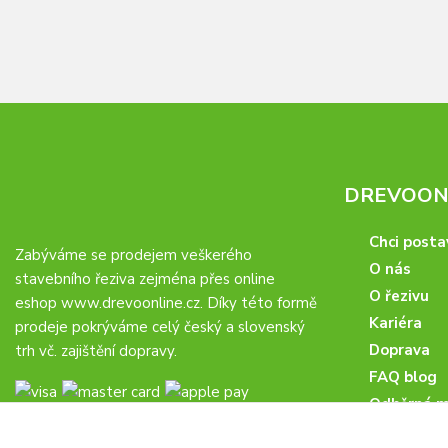
DREVOONL
Chci posta
Zabýváme se prodejem veškerého
O nás
stavebního řeziva zejména přes online
O řezivu
eshop
www.drevoonline.cz
. Díky této formě
Kariéra
prodeje pokrýváme celý český a slovenský
Doprava
trh vč. zajištění dopravy.
FAQ blog
Odběrná m
Obchodní 