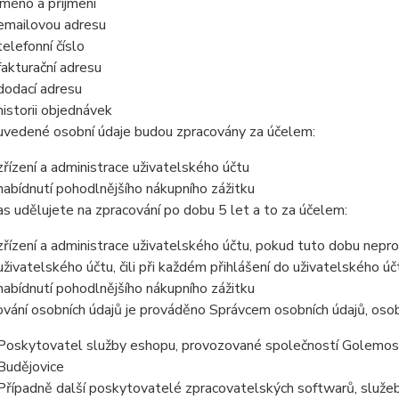
jméno a příjmení
emailovou adresu
telefonní číslo
fakturační adresu
dodací adresu
historii objednávek
uvedené osobní údaje budou zpracovány za účelem:
zřízení a administrace uživatelského účtu
nabídnutí pohodlnějšího nákupního zážitku
s udělujete na zpracování po dobu 5 let a to za účelem:
zřízení a administrace uživatelského účtu, pokud tuto dobu nepro
uživatelského účtu, čili při každém přihlášení do uživatelského úč
nabídnutí pohodlnějšího nákupního zážitku
vání osobních údajů je prováděno Správcem osobních údajů, osob
Poskytovatel služby eshopu, provozované společností Golemos s
Budějovice
Případně další poskytovatelé zpracovatelských softwarů, služeb 