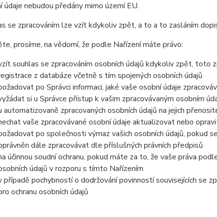
í údaje nebudou předány mimo území EU.
s se zpracováním lze vzít kdykoliv zpět, a to a to zasláním dopis
e, prosíme, na vědomí, že podle Nařízení máte právo:
vzít souhlas se zpracováním osobních údajů kdykoliv zpět, toto 
registrace z databáze včetně s tím spojených osobních údajů
požadovat po Správci informaci, jaké vaše osobní údaje zpracová
vyžádat si u Správce přístup k vašim zpracovávaným osobním údaj
u automatizovaně zpracovaných osobních údajů na jejich přenosit
nechat vaše zpracovávané osobní údaje aktualizovat nebo opravit
požadovat po společnosti výmaz vašich osobních údajů, pokud se
oprávněn dále zpracovávat dle příslušných právních předpisů
na účinnou soudní ochranu, pokud máte za to, že vaše práva podl
osobních údajů v rozporu s tímto Nařízením
v případě pochybností o dodržování povinností souvisejících se 
pro ochranu osobních údajů