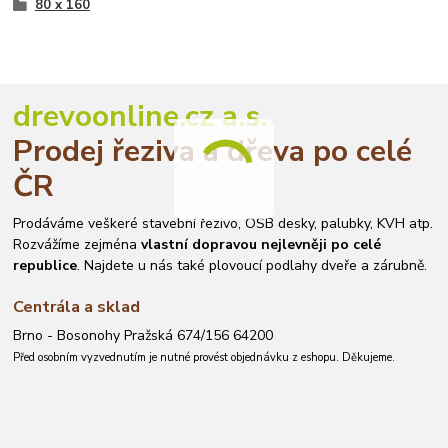
80 x 160
drevoonline.cz a.s.
Prodej řeziva a dřeva po celé
ČR
Prodáváme veškeré stavební řezivo, OSB desky, palubky, KVH atp.
Rozvážíme zejména
vlastní dopravou nejlevněji po celé
republice
. Najdete u nás také plovoucí podlahy dveře a zárubně.
Centrála a sklad
Brno - Bosonohy Pražská 674/156 64200
Před osobním vyzvednutím je nutné provést objednávku z eshopu. Děkujeme.