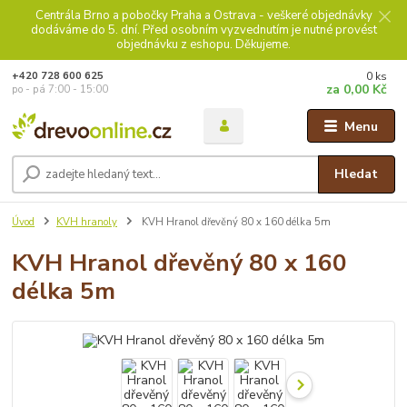
Centrála Brno a pobočky Praha a Ostrava - veškeré objednávky
dodáváme do 5. dní. Před osobním vyzvednutím je nutné provést
objednávku z eshopu. Děkujeme.
0
ks
+420 728 600 625
za
0,00 Kč
po - pá 7:00 - 15:00
Menu
Hledat
Úvod
KVH hranoly
KVH Hranol dřevěný 80 x 160 délka 5m
KVH Hranol dřevěný 80 x 160
délka 5m