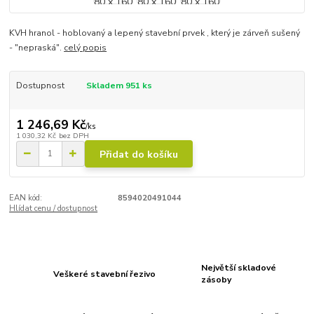
KVH hranol - hoblovaný a lepený stavební prvek , který je zárveň sušený
- "nepraská".
celý popis
Dostupnost
Skladem 951 ks
1 246,69 Kč
/
ks
1 030,32 Kč
bez DPH
Přidat do košíku
EAN kód:
8594020491044
Hlídat cenu / dostupnost
Největší skladové
Veškeré stavební řezivo
zásoby