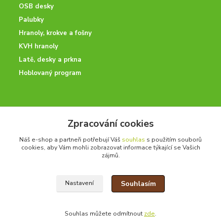
OSB desky
Palubky
Hranoly, krokve a fošny
KVH hranoly
Latě, desky a prkna
Hoblovaný program
ODBORNÉ PORADENSTVÍ
Zpracování cookies
Potřebujete poradit? Neváhejte nás kontaktovat.
Náš e-shop a partneři potřebují Váš
souhlas
s použitím souborů
+420 728 600 625
cookies, aby Vám mohli zobrazovat informace týkající se Vašich
po - pá 7:00 - 15:00
zájmů.
Souhlasím
Nastavení
drevoonline.cz a.s. © -
Specialisté na dřevo
2010 - 2026
Souhlas můžete odmítnout
zde
.