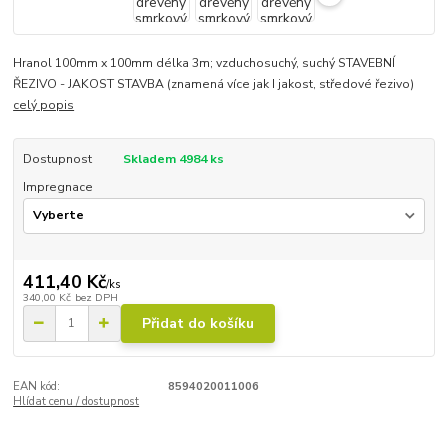
Hranol 100mm x 100mm délka 3m; vzduchosuchý, suchý STAVEBNÍ
ŘEZIVO - JAKOST STAVBA (znamená více jak I jakost, středové řezivo)
celý popis
Dostupnost
Skladem 4984 ks
Impregnace
411,40 Kč
/
ks
340,00 Kč
bez DPH
Přidat do košíku
EAN kód:
8594020011006
Hlídat cenu / dostupnost