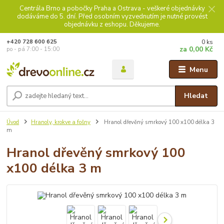
Centrála Brno a pobočky Praha a Ostrava - veškeré objednávky
dodáváme do 5. dní. Před osobním vyzvednutím je nutné provést
objednávku z eshopu. Děkujeme.
0
ks
+420 728 600 625
za
0,00 Kč
po - pá 7:00 - 15:00
Menu
Hledat
Úvod
Hranoly, krokve a fošny
Hranol dřevěný smrkový 100 x100 délka 3
m
Hranol dřevěný smrkový 100
x100 délka 3 m