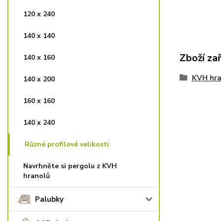
120 x 240
140 x 140
Zboží za
140 x 160
KVH hra
140 x 200
160 x 160
140 x 240
Různé profilové velikosti
Navrhněte si pergolu z KVH
hranolů
Palubky