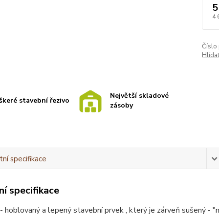
5
4 
Číslo
Hlída
Největší skladové
škeré stavební řezivo
zásoby
ní specifikace
í specifikace
 hoblovaný a lepený stavební prvek , který je zárveň sušený - "