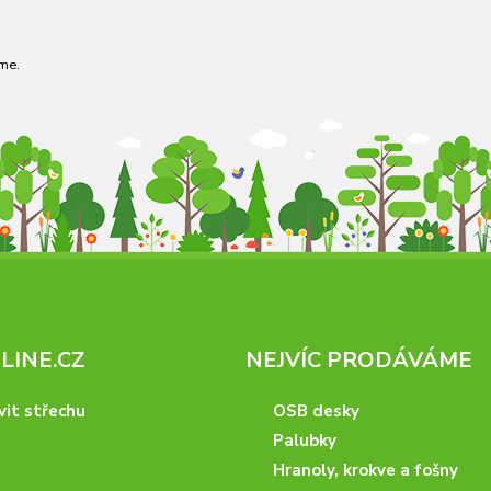
me.
INE.CZ
NEJVÍC PRODÁVÁME
vit střechu
OSB desky
Palubky
Hranoly, krokve a fošny