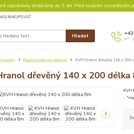
keré objednávky dodáváme do 5. dní. Před osobním vyzvednutím j
 NÁS NAKUPOVAT
+42
Hledat
po - 
 hranoly
Různé profilové velikosti
KVH Hranol dřevěný 140 x 200 
ranol dřevěný 140 x 200 délka
KVH h
- "ne
D