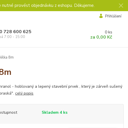
e nutné provést objednávku z eshopu. Děkujeme.
Přihlášení
0 728 600 625
0
ks
za
0,00 Kč
pá 7:00 - 15:00
délka 8m
 8m
ranol - hoblovaný a lepený stavební prvek , který je zárveň sušený
praská".
celý popis
ostupnost
Skladem 4 ks