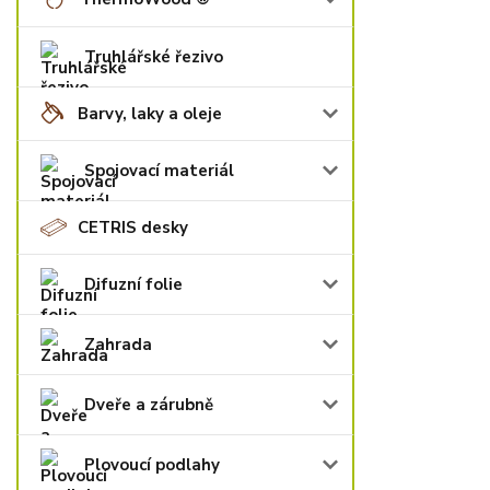
Truhlářské řezivo
Barvy, laky a oleje
Spojovací materiál
CETRIS desky
Difuzní folie
Zahrada
Dveře a zárubně
Plovoucí podlahy