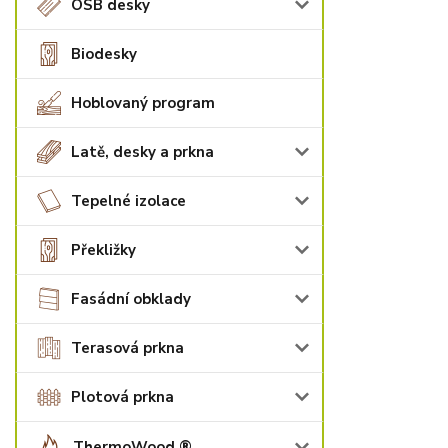
OSB desky
Biodesky
Hoblovaný program
Latě, desky a prkna
Tepelné izolace
Překližky
Fasádní obklady
Terasová prkna
Plotová prkna
ThermoWood ®