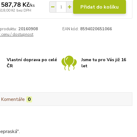
 587,78 Kč
/
ks
Přidat do košíku
618,00 Kč
bez DPH
 produktu:
20160908
EAN kód:
8594020651066
t cenu / dostupnost
Vlastní doprava po celé
Jsme tu pro Vás již 16
ČR
let
Komentáře
0
nepraská".