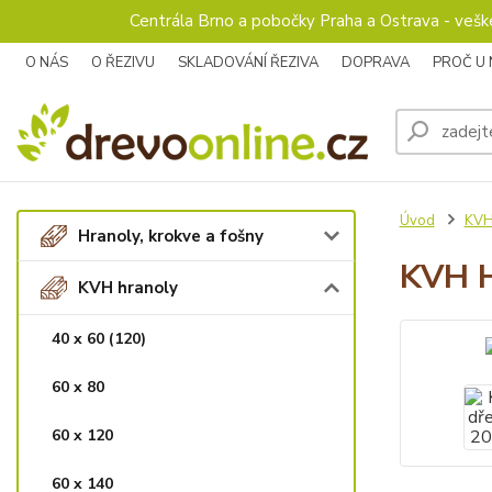
Centrála Brno a pobočky Praha a Ostrava - veš
O NÁS
O ŘEZIVU
SKLADOVÁNÍ ŘEZIVA
DOPRAVA
PROČ U
Úvod
KVH
Hranoly, krokve a fošny
KVH H
KVH hranoly
40 x 60 (120)
60 x 80
60 x 120
60 x 140