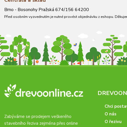
Centrála a sklad
Brno - Bosonohy Pražská 674/156 64200
Před osobním vyzvednutím je nutné provést objednávku z eshopu. Děkuje
DREVOONL
Chci posta
O nás
Zabýváme se prodejem veškerého
O řezivu
stavebního řeziva zejména přes online