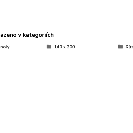
řazeno v kategoriích
noly
140 x 200
Růz