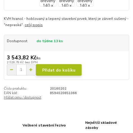
KVH hranol - hoblovaný a lepený stavební prvek, který je zárveň sušený -
"nepraská".
celý popis
Dostupnost
do týdne 13 ks
3 543,82 Kč
/
ks
2 928,78 Kč
bez DPH
Přidat do košíku
Číslo produktu:
20160202
EAN kód:
8594020651066
Hlídat cenu / dostupnost
Největší skladové
Veškeré stavební řezivo
zásoby