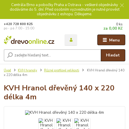
Centrála Brno a pobočky Praha a Ostrava - veškeré objednávky
dodáváme do 5. dní. Před osobním vyzvednutím je nutné provést
objednávku z eshopu. Děkujeme.
0
ks
+420 728 600 625
za
0,00 Kč
po - pá 7:00 - 15:00
Menu
Hledat
Úvod
KVH hranoly
Různé profilové velikosti
KVH Hranol dřevěný 140
x 220 délka 4m
KVH Hranol dřevěný 140 x 220
délka 4m