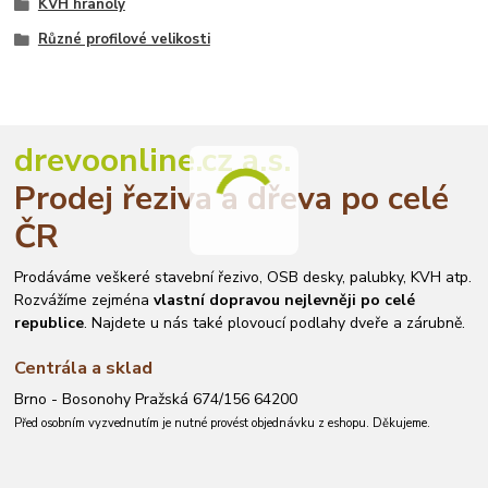
KVH hranoly
Různé profilové velikosti
drevoonline.cz a.s.
Prodej řeziva a dřeva po celé
ČR
Prodáváme veškeré stavební řezivo, OSB desky, palubky, KVH atp.
Rozvážíme zejména
vlastní dopravou nejlevněji po celé
republice
. Najdete u nás také plovoucí podlahy dveře a zárubně.
Centrála a sklad
Brno - Bosonohy Pražská 674/156 64200
Před osobním vyzvednutím je nutné provést objednávku z eshopu. Děkujeme.