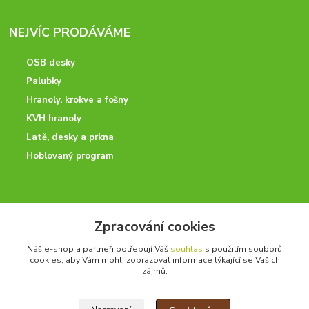
NEJVÍC PRODÁVÁME
OSB desky
Palubky
Hranoly, krokve a fošny
KVH hranoly
Latě, desky a prkna
Hoblovaný program
ODBORNÉ PORADENSTVÍ
Zpracování cookies
Potřebujete poradit? Neváhejte nás kontaktovat.
Náš e-shop a partneři potřebují Váš
souhlas
s použitím souborů
+420 728 600 625
cookies, aby Vám mohli zobrazovat informace týkající se Vašich
po - pá 7:00 - 15:00
zájmů.