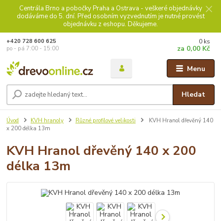
Centrála Brno a pobočky Praha a Ostrava - veškeré objednávky
dodáváme do 5. dní. Před osobním vyzvednutím je nutné provést
objednávku z eshopu. Děkujeme.
0
ks
+420 728 600 625
za
0,00 Kč
po - pá 7:00 - 15:00
Menu
Hledat
Úvod
KVH hranoly
Různé profilové velikosti
KVH Hranol dřevěný 140
x 200 délka 13m
KVH Hranol dřevěný 140 x 200
délka 13m