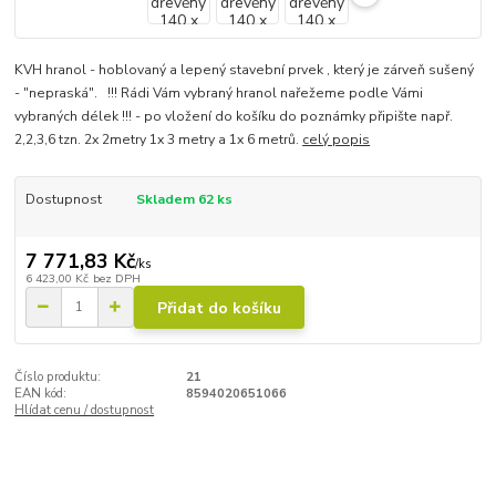
KVH hranol - hoblovaný a lepený stavební prvek , který je zárveň sušený
- "nepraská". !!! Rádi Vám vybraný hranol nařežeme podle Vámi
vybraných délek !!! - po vložení do košíku do poznámky připište např.
2,2,3,6 tzn. 2x 2metry 1x 3 metry a 1x 6 metrů.
celý popis
Dostupnost
Skladem 62 ks
7 771,83 Kč
/
ks
6 423,00 Kč
bez DPH
Přidat do košíku
Číslo produktu:
21
EAN kód:
8594020651066
Hlídat cenu / dostupnost