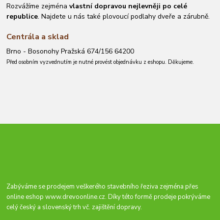
Rozvážíme zejména
vlastní dopravou nejlevněji po celé
republice
. Najdete u nás také plovoucí podlahy dveře a zárubně.
Centrála a sklad
Brno - Bosonohy Pražská 674/156 64200
Před osobním vyzvednutím je nutné provést objednávku z eshopu. Děkujeme.
Zabýváme se prodejem veškerého stavebního řeziva zejména přes
online eshop
www.drevoonline.cz
. Díky této formě prodeje pokrýváme
celý český a slovenský trh vč. zajištění dopravy.