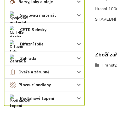
Barvy, laky a oleje
Hranol 10
Spojovací materiál
STAVEBNÍ 
CETRIS desky
Difuzní folie
Zboží za
Zahrada
Hranoly,
Dveře a zárubně
Plovoucí podlahy
Podlahové topení