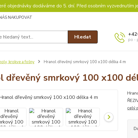
keré objednávky dodáváme do 5. dní. Před osobním vyzvednutím j
 NÁS NAKUPOVAT
+42
Hledat
po - 
oly, krokve a fošny
Hranol dřevěný smrkový 100 x100 délka 4 m
l dřevěný smrkový 100 x100 dé
Hran
ŘEZIV
celý 
D