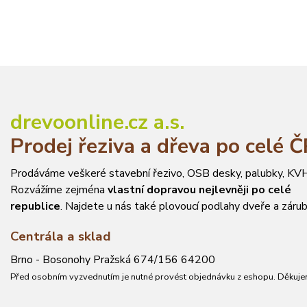
drevoonline.cz a.s.
Prodej řeziva a dřeva po celé 
Prodáváme veškeré stavební řezivo, OSB desky, palubky, KVH
Rozvážíme zejména
vlastní dopravou nejlevněji po celé
republice
. Najdete u nás také plovoucí podlahy dveře a zárub
Centrála a sklad
Brno - Bosonohy Pražská 674/156 64200
Před osobním vyzvednutím je nutné provést objednávku z eshopu. Děkuje