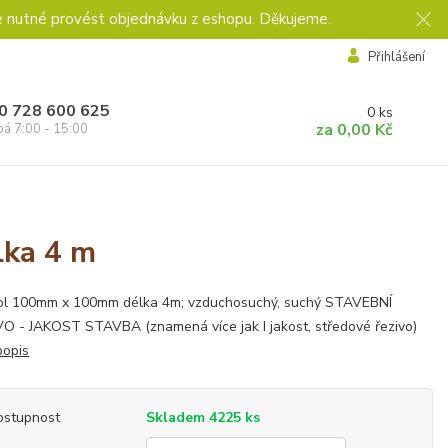
e nutné provést objednávku z eshopu. Děkujeme.
Přihlášení
0 728 600 625
0
ks
za
0,00 Kč
pá 7:00 - 15:00
lka 4 m
ol 100mm x 100mm délka 4m; vzduchosuchý, suchý STAVEBNÍ
O - JAKOST STAVBA (znamená více jak I jakost, středové řezivo)
popis
ostupnost
Skladem 4225 ks