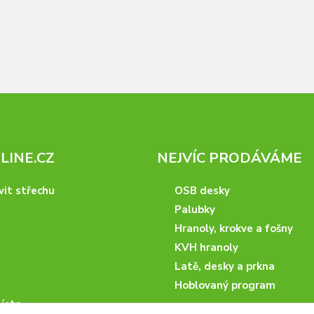
INE.CZ
NEJVÍC PRODÁVÁME
vit střechu
OSB desky
Palubky
Hranoly, krokve a fošny
KVH hranoly
Latě, desky a prkna
Hoblovaný program
ísta