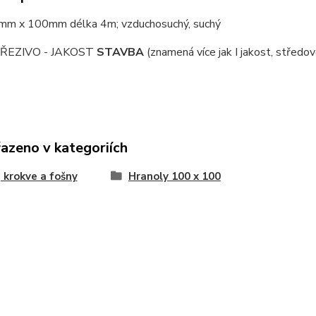
0mm x 100mm délka 4m;
vzduchosuchý, suchý
ŘEZIVO - JAKOST
STAVBA
(znamená více jak I jakost, středov
řazeno v kategoriích
 krokve a fošny
Hranoly 100 x 100