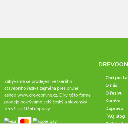
DREVOONL
Chci posta
Zabýváme se prodejem veškerého
O nás
stavebního řeziva zejména přes online
O řezivu
eshop
www.drevoonline.cz
. Díky této formě
Kariéra
prodeje pokrýváme celý český a slovenský
Doprava
trh vč. zajištění dopravy.
FAQ blog
Odběrná m