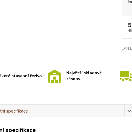
I
5
45
EAN k
Největší skladové
škeré stavební řezivo
zásoby
ní specifikace
í specifikace