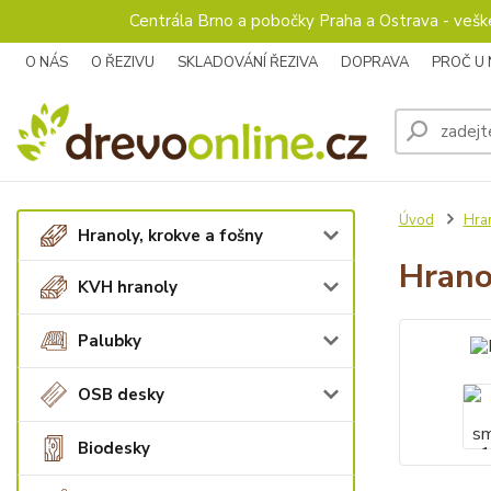
Centrála Brno a pobočky Praha a Ostrava - veš
O NÁS
O ŘEZIVU
SKLADOVÁNÍ ŘEZIVA
DOPRAVA
PROČ U
Úvod
Hran
Hranoly, krokve a fošny
Hrano
KVH hranoly
Palubky
OSB desky
Biodesky