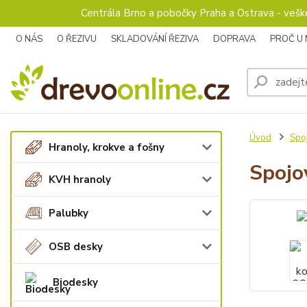
Centrála Brno a pobočky Praha a Ostrava - veš
O NÁS
O ŘEZIVU
SKLADOVÁNÍ ŘEZIVA
DOPRAVA
PROČ U
Úvod
Spoj
Hranoly, krokve a fošny
Spojo
KVH hranoly
Palubky
OSB desky
Biodesky