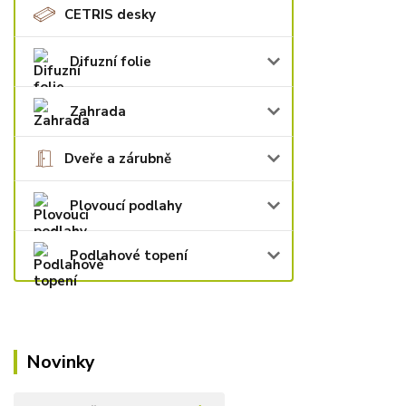
CETRIS desky
Difuzní folie
Zahrada
Dveře a zárubně
Plovoucí podlahy
Podlahové topení
Novinky