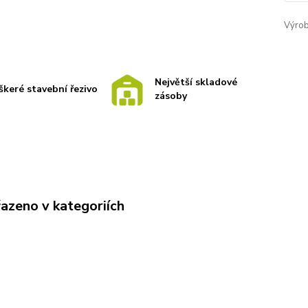
Výrob
Největší skladové
škeré stavební řezivo
zásoby
řazeno v kategoriích