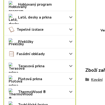
Hoblovaný program
Latě, desky a prkna
Tepelné izolace
Ve
Překližky
Fasádní obklady
Terasová prkna
Zboží za
Plotová prkna
Kování
ThermoWood ®
Truhlářské řezivo