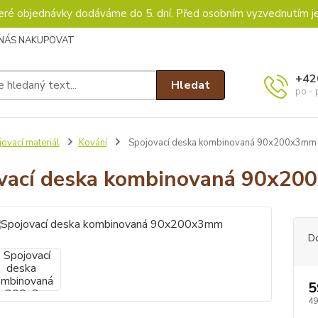
keré objednávky dodáváme do 5. dní. Před osobním vyzvednutím j
 NÁS NAKUPOVAT
+42
Hledat
po - 
ovací materiál
Kování
Spojovací deska kombinovaná 90x200x3mm
vací deska kombinovaná 90x2
D
5
49