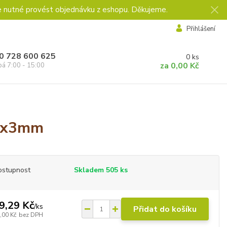
e nutné provést objednávku z eshopu. Děkujeme.
Přihlášení
0 728 600 625
0
ks
za
0,00 Kč
pá 7:00 - 15:00
00x3mm
ostupnost
Skladem 505 ks
9,29 Kč
/
ks
Přidat do košíku
,00 Kč
bez DPH