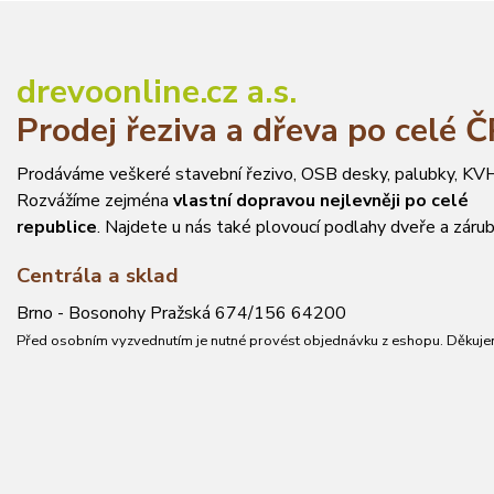
drevoonline.cz a.s.
Prodej řeziva a dřeva po celé 
Prodáváme veškeré stavební řezivo, OSB desky, palubky, KVH
Rozvážíme zejména
vlastní dopravou nejlevněji po celé
republice
. Najdete u nás také plovoucí podlahy dveře a zárub
Centrála a sklad
Brno - Bosonohy Pražská 674/156 64200
Před osobním vyzvednutím je nutné provést objednávku z eshopu. Děkuje