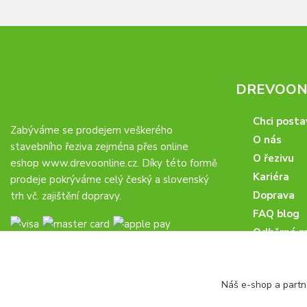
DREVOONL
Chci posta
Zabýváme se prodejem veškerého
O nás
stavebního řeziva zejména přes online
O řezivu
eshop
www.drevoonline.cz
. Díky této formě
Kariéra
prodeje pokrýváme celý český a slovenský
Doprava
trh vč. zajištění dopravy.
FAQ blog
Odběrná m
Obchodní 
Proč u nás
Náš e-shop a partn
Obchodní p
Veřejné zá