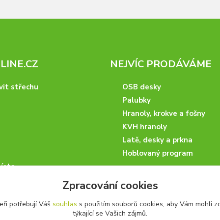
INE.CZ
NEJVÍC PRODÁVÁME
vit střechu
OSB desky
Palubky
Hranoly, krokve a fošny
KVH hranoly
Latě, desky a prkna
Hoblovaný program
ísta
podmínky
Zpracování cookies
 nakupovat
eři potřebují Váš
souhlas
s použitím souborů cookies, aby Vám mohli z
artneři
týkající se Vašich zájmů.
kazky