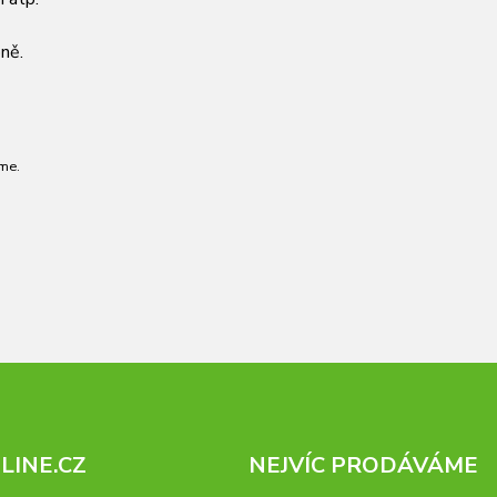
ně.
me.
INE.CZ
NEJVÍC PRODÁVÁME