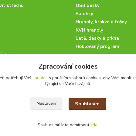
vit střechu
OSB desky
Palubky
Hranoly, krokve a fošny
KVH hranoly
Latě, desky a prkna
Hoblovaný program
ísta
podmínky
Zpracování cookies
 nakupovat
eři potřebují Váš
souhlas
s použitím souborů cookies, aby Vám mohli z
artneři
týkající se Vašich zájmů.
kazky
Souhlasím
Nastavení
Souhlas můžete odmítnout
zde
.