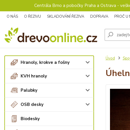
Centrála Brno a pobočky Praha a Ostrava - veš
O NÁS
O ŘEZIVU
SKLADOVÁNÍ ŘEZIVA
DOPRAVA
PROČ U
Úvod
Spoj
Hranoly, krokve a fošny
Úheln
KVH hranoly
Palubky
OSB desky
Biodesky