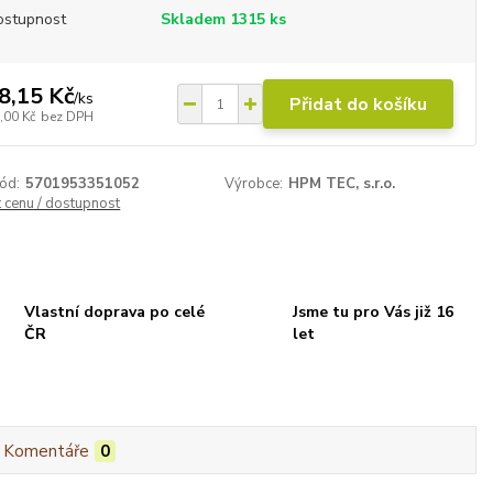
ostupnost
Skladem 1315 ks
8,15 Kč
/
ks
Přidat do košíku
,00 Kč
bez DPH
ód:
5701953351052
Výrobce:
HPM TEC, s.r.o.
t cenu / dostupnost
Vlastní doprava po celé
Jsme tu pro Vás již 16
ČR
let
Komentáře
0