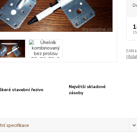
D
1
15
EAN k
Hlída
Největší skladové
škeré stavební řezivo
zásoby
ní specifikace