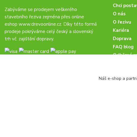
Chci posta
Zabýváme se prodejem veškerého
O nás
stavebního řeziva zejména přes online
O řezivu
eshop
www.drevoonline.cz
. Díky této formě
Kariéra
prodeje pokrýváme celý český a slovenský
Doprava
trh vč. zajištění dopravy.
FAQ blog
Odběrná m
Obchodní 
Proč u nás
Náš e-shop a partn
Obchodní p
Veřejné zá
drevoonline.cz a.s. © -
Specialisté na dřevo
2010 - 2026