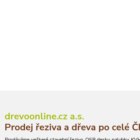
drevoonline.cz a.s.
Prodej řeziva a dřeva po celé 
Prodáváme veškeré stavební řezivo, OSB desky, palubky, KVH