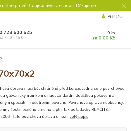
e nutné provést objednávku z eshopu. Děkujeme.
Přihlášení
0 728 600 625
0
ks
za
0,00 Kč
pá 7:00 - 15:00
x2
x70x70x2
hová úprava musí být chráněné před korozí. Jedná se o povrchovou
ou galvanickým zinkem s nadstandardní tloušťkou pokovení a
dným speciálním ošetřením povrchu. Povrchová úprava neobsahuje
eniny šestimocného chromu a plní tak požadavky REACH č.
2006. Tato povrchová úprava umož...
celý popis