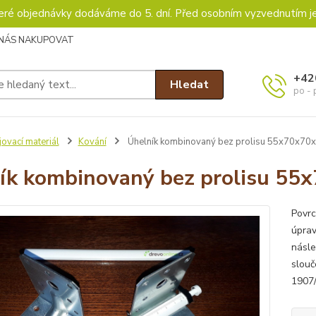
keré objednávky dodáváme do 5. dní. Před osobním vyzvednutím j
 NÁS NAKUPOVAT
+42
Hledat
po - 
ovací materiál
Kování
Úhelník kombinovaný bez prolisu 55x70x70
ík kombinovaný bez prolisu 55
Povrc
úprav
násle
slouč
1907/