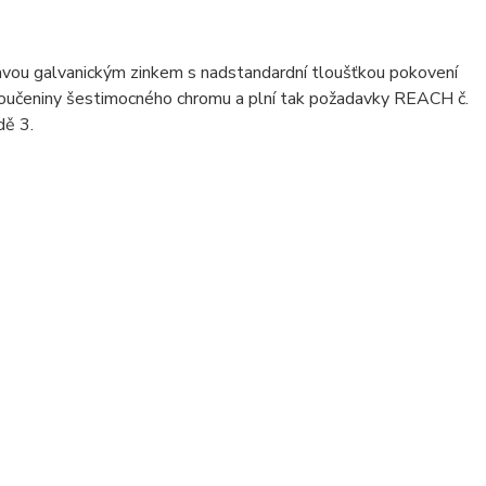
avou galvanickým zinkem s nadstandardní tloušťkou pokovení
loučeniny šestimocného chromu a plní tak požadavky REACH č.
dě 3.