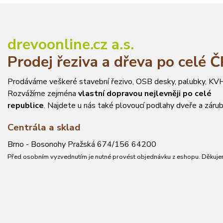
drevoonline.cz a.s.
Prodej řeziva a dřeva po celé 
Prodáváme veškeré stavební řezivo, OSB desky, palubky, KVH
Rozvážíme zejména
vlastní dopravou nejlevněji po celé
republice
. Najdete u nás také plovoucí podlahy dveře a zárub
Centrála a sklad
Brno - Bosonohy Pražská 674/156 64200
Před osobním vyzvednutím je nutné provést objednávku z eshopu. Děkuje