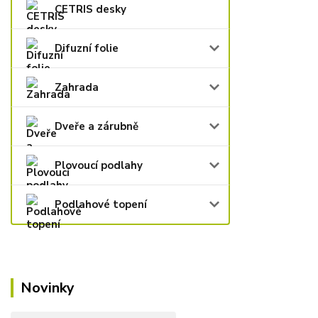
CETRIS desky
Difuzní folie
Zahrada
Dveře a zárubně
Plovoucí podlahy
Podlahové topení
Novinky