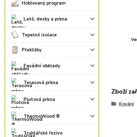
Hoblovaný program
Latě, desky a prkna
Tepelné izolace
Ve
Překližky
Fasádní obklady
Terasová prkna
Zboží za
Plotová prkna
Kování
ThermoWood ®
Truhlářské řezivo