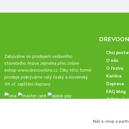
DREVOONL
Chci posta
Zabýváme se prodejem veškerého
O nás
stavebního řeziva zejména přes online
O řezivu
eshop
www.drevoonline.cz
. Díky této formě
Kariéra
prodeje pokrýváme celý český a slovenský
Doprava
trh vč. zajištění dopravy.
FAQ blog
Odběrná m
Obchodní 
Proč u nás
Náš e-shop a partn
Obchodní p