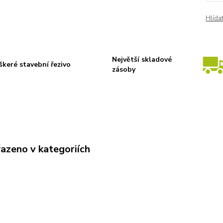
Hlída
Největší skladové
škeré stavební řezivo
zásoby
řazeno v kategoriích