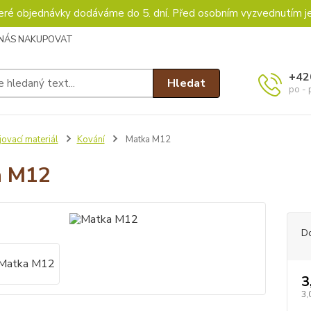
keré objednávky dodáváme do 5. dní. Před osobním vyzvednutím j
 NÁS NAKUPOVAT
+42
Hledat
po - 
ovací materiál
Kování
Matka M12
a M12
D
3
3,