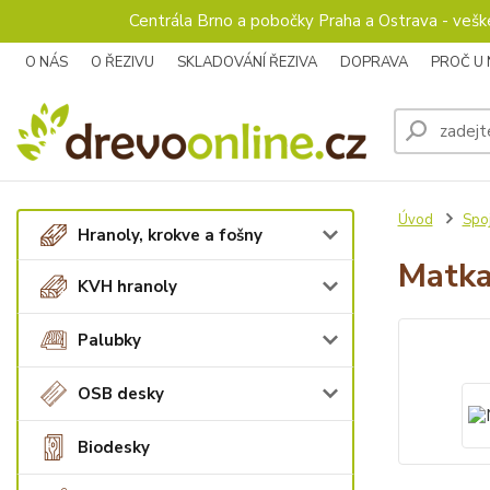
Centrála Brno a pobočky Praha a Ostrava - veš
O NÁS
O ŘEZIVU
SKLADOVÁNÍ ŘEZIVA
DOPRAVA
PROČ U
Úvod
Spoj
Hranoly, krokve a fošny
Matk
KVH hranoly
Palubky
OSB desky
Biodesky