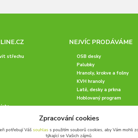
INE.CZ
NEJVÍC PRODÁVÁME
vit střechu
OSB desky
Palubky
Hranoly, krokve a fošny
KVH hranoly
Latě, desky a prkna
Hoblovaný program
ísta
podmínky
Zpracování cookies
 nakupovat
eři potřebují Váš
souhlas
s použitím souborů cookies, aby Vám mohli z
artneři
týkající se Vašich zájmů.