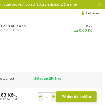
e nutné provést objednávku z eshopu. Děkujeme.
Přihlášení
0 728 600 625
0
ks
za
0,00 Kč
pá 7:00 - 15:00
ostupnost
Skladem 2548 ks
,63 Kč
/
ks
Přidat do košíku
00 Kč
bez DPH