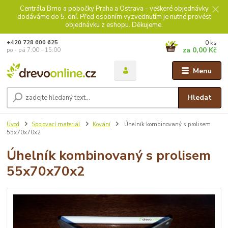
Centrála Brno a pobočky Praha a Ostrava - veškeré objednávky
dodáváme do 5. dní. Před osobním vyzvednutím je nutné provést
objednávku z eshopu. Děkujeme.
0
ks
+420 728 600 625
za
0,00 Kč
po - pá 7:00 - 15:00
Menu
Hledat
Úvod
Spojovací materiál
Kování
Úhelník kombinovaný s prolisem
55x70x70x2
Úhelník kombinovaný s prolisem
55x70x70x2