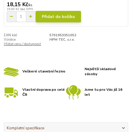
18,15 Kč
/
ks
15,00 Kč
bez DPH
Přidat do košíku
EAN kód:
5701953351052
Výrobce:
HPM TEC, s.r.o.
Hlídat cenu / dostupnost
Největší skladové
Veškeré stavební řezivo
zásoby
Vlastní doprava po celé
Jsme tu pro Vás již 16
ČR
let
Kompletní specifikace