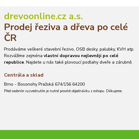
drevoonline.cz a.s.
Prodej řeziva a dřeva po celé
ČR
Prodáváme veškeré stavební řezivo, OSB desky, palubky, KVH atp.
Rozvážíme zejména
vlastní dopravou nejlevněji po celé
republice
. Najdete u nás také plovoucí podlahy dveře a zárubně.
Centrála a sklad
Brno - Bosonohy Pražská 674/156 64200
Před osobním vyzvednutím je nutné provést objednávku z eshopu. Děkujeme.