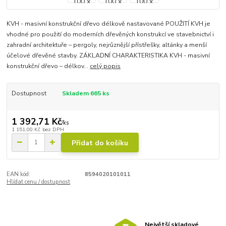
KVH - masivní konstrukční dřevo délkově nastavované POUŽITÍ KVH je
vhodné pro použití do moderních dřevěných konstrukcí ve stavebnictví i
zahradní architektuře – pergoly, nejrůznější přístřešky, altánky a menší
účelové dřevěné stavby. ZÁKLADNÍ CHARAKTERISTIKA KVH - masivní
konstrukční dřevo – délkov...
celý popis
Dostupnost
Skladem 665 ks
1 392,71 Kč
/
ks
1 151,00 Kč
bez DPH
Přidat do košíku
EAN kód:
8594020101011
Hlídat cenu / dostupnost
Největší skladové