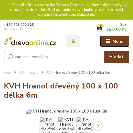
Centrála Brno a pobočky Praha a Ostrava - veškeré objednávky
dodáváme do 5. dní. Před osobním vyzvednutím je nutné provést
objednávku z eshopu. Děkujeme.
0
ks
+420 728 600 625
za
0,00 Kč
po - pá 7:00 - 15:00
Menu
Hledat
Úvod
KVH hranoly
KVH Hranol dřevěný 100 x 100 délka 6m
KVH Hranol dřevěný 100 x 100
délka 6m