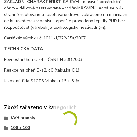
ZÁKLADNÍ CHARAKTERISTIKA KVH
- masivní konstrukční
dřevo – délkově nastavované – v dřevině SMRK. Jedná se o 4-
stranně hoblované a fasetované dřevo, zakráceno na minimální
délku uvedenou v popisu, lepení je provedeno lepidly PUR bez
rozpouštědel (výrobek je toxikologicky nezávadným).
Certifikát výrobku č. 1011-1/222/§5a/2007
TECHNICKÁ DATA
:
Pevnostní třída C 24 – ČSN EN 338:2003
Reakce na oheň D-s2, d0 (tabulka C.1)
Jakostní třída S10TS Vlhkost 15 ± 3 %
Zboží zařazeno v kategoriích
KVH hranoly
100 x 100