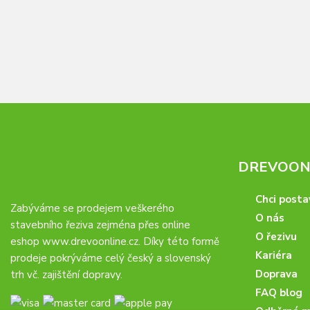
DREVOONL
Chci posta
Zabýváme se prodejem veškerého
O nás
stavebního řeziva zejména přes online
O řezivu
eshop
www.drevoonline.cz
. Díky této formě
Kariéra
prodeje pokrýváme celý český a slovenský
Doprava
trh vč. zajištění dopravy.
FAQ blog