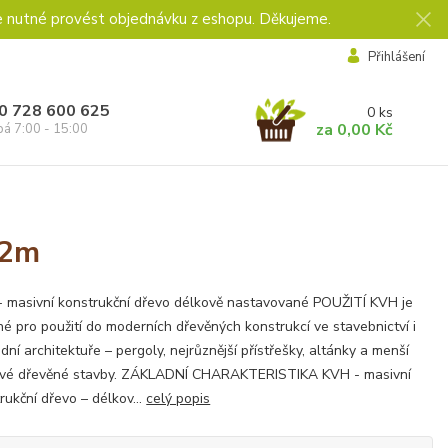
e nutné provést objednávku z eshopu. Děkujeme.
Přihlášení
0 728 600 625
0
ks
za
0,00 Kč
pá 7:00 - 15:00
 2m
 masivní konstrukční dřevo délkově nastavované POUŽITÍ KVH je
é pro použití do moderních dřevěných konstrukcí ve stavebnictví i
dní architektuře – pergoly, nejrůznější přístřešky, altánky a menší
ové dřevěné stavby. ZÁKLADNÍ CHARAKTERISTIKA KVH - masivní
rukční dřevo – délkov...
celý popis