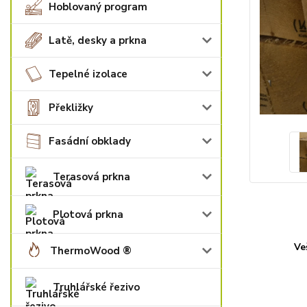
Hoblovaný program
Latě, desky a prkna
Tepelné izolace
Překližky
Fasádní obklady
Terasová prkna
Plotová prkna
Ve
ThermoWood ®
Truhlářské řezivo