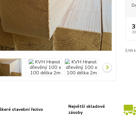
D
3
30
EAN k
Největší skladové
škeré stavební řezivo
zásoby