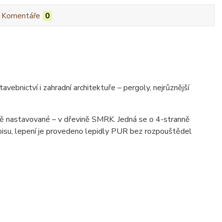
Komentáře
0
vebnictví i zahradní architektuře – pergoly, nejrůznější
vě nastavované – v dřevině SMRK. Jedná se o 4-stranně
isu, lepení je provedeno lepidly PUR bez rozpouštědel