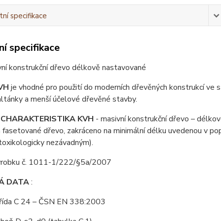
ní specifikace
í specifikace
vní konstrukční dřevo délkově nastavované
VH
je vhodné pro použití do moderních dřevěných konstrukcí ve sta
 altánky a menší účelové dřevěné stavby.
 CHARAKTERISTIKA KVH
- masivní konstrukční dřevo – délko
 fasetované dřevo, zakráceno na minimální délku uvedenou v pop
 toxikologicky nezávadným).
výrobku č. 1011-1/222/§5a/2007
Á DATA
:
třída C 24 – ČSN EN 338:2003