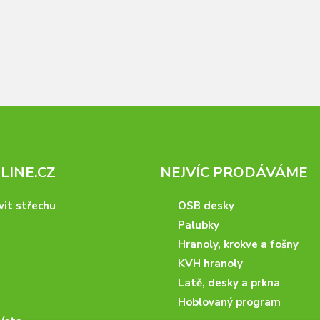
INE.CZ
NEJVÍC PRODÁVÁME
vit střechu
OSB desky
Palubky
Hranoly, krokve a fošny
KVH hranoly
Latě, desky a prkna
Hoblovaný program