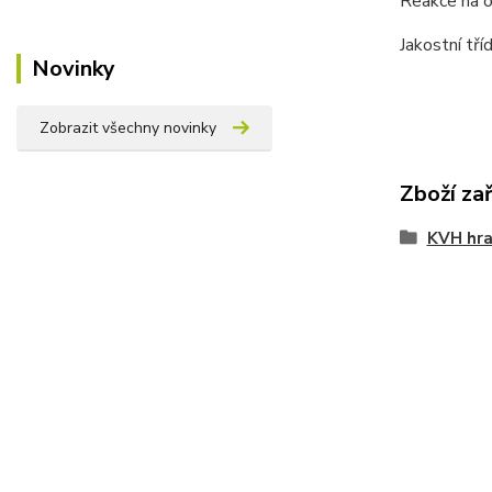
Reakce na o
Jakostní tř
Novinky
Zobrazit všechny novinky
Zboží za
KVH hra