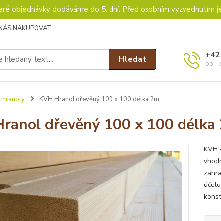
keré objednávky dodáváme do 5. dní. Před osobním vyzvednutím j
 NÁS NAKUPOVAT
+42
Hledat
po - 
 hranoly
KVH Hranol dřevěný 100 x 100 délka 2m
ranol dřevěný 100 x 100 délka
KVH -
vhodn
zahra
účel
konst