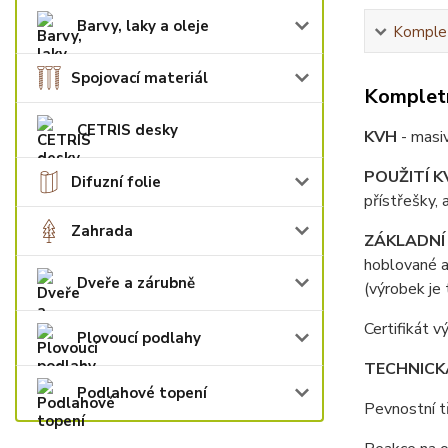
Barvy, laky a oleje
Komplet
Spojovací materiál
Kompletn
CETRIS desky
KVH
- masi
POUŽITÍ K
Difuzní folie
přístřešky,
Zahrada
ZÁKLADNÍ
hoblované a
Dveře a zárubně
(výrobek je
Certifikát 
Plovoucí podlahy
TECHNICK
Podlahové topení
Pevnostní 