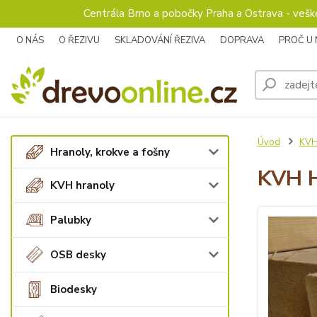
Centrála Brno a pobočky Praha a Ostrava - veš
O NÁS
O ŘEZIVU
SKLADOVÁNÍ ŘEZIVA
DOPRAVA
PROČ U
Úvod
KVH
Hranoly, krokve a fošny
KVH H
KVH hranoly
Palubky
OSB desky
Biodesky