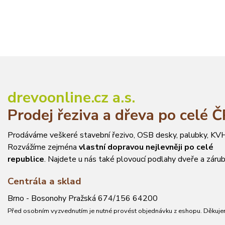
drevoonline.cz a.s.
Prodej řeziva a dřeva po celé 
Prodáváme veškeré stavební řezivo, OSB desky, palubky, KVH
Rozvážíme zejména
vlastní dopravou nejlevněji po celé
republice
. Najdete u nás také plovoucí podlahy dveře a zárub
Centrála a sklad
Brno - Bosonohy Pražská 674/156 64200
Před osobním vyzvednutím je nutné provést objednávku z eshopu. Děkuje