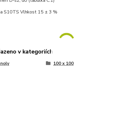
heň D-s2, d0 (tabulka C.1)
ída S10TS Vlhkost 15 ± 3 %
řazeno v kategoriích
noly
100 x 100