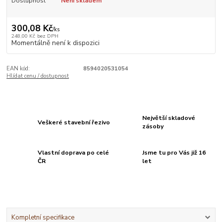
Dostupnost
Není skladem
300,08 Kč
/
ks
248,00 Kč
bez DPH
Momentálně není k dispozici
EAN kód:
8594020531054
Hlídat cenu / dostupnost
Největší skladové
Veškeré stavební řezivo
zásoby
Vlastní doprava po celé
Jsme tu pro Vás již 16
ČR
let
Kompletní specifikace