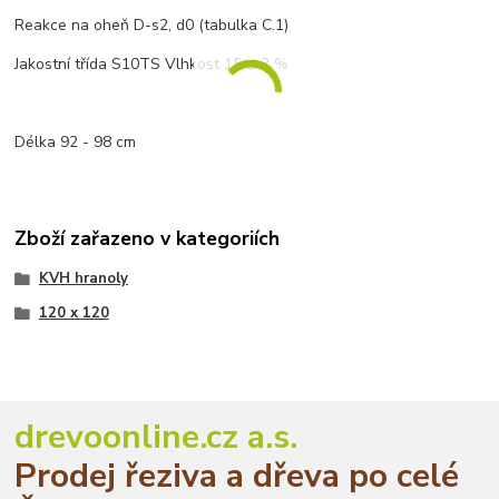
Reakce na oheň D-s2, d0 (tabulka C.1)
Jakostní třída S10TS Vlhkost 15 ± 3 %
Délka 92 - 98 cm
Zboží zařazeno v kategoriích
KVH hranoly
120 x 120
drevoonline.cz a.s.
Prodej řeziva a dřeva po celé