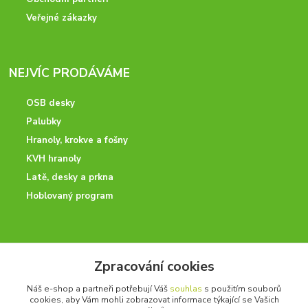
Veřejné zákazky
NEJVÍC PRODÁVÁME
OSB desky
Palubky
Hranoly, krokve a fošny
KVH hranoly
Latě, desky a prkna
Hoblovaný program
ODBORNÉ PORADENSTVÍ
Zpracování cookies
Potřebujete poradit? Neváhejte nás kontaktovat.
Náš e-shop a partneři potřebují Váš
souhlas
s použitím souborů
+420 728 600 625
cookies, aby Vám mohli zobrazovat informace týkající se Vašich
po - pá 7:00 - 15:00