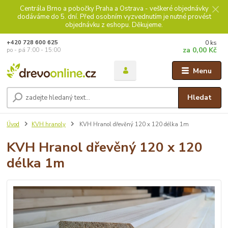
Centrála Brno a pobočky Praha a Ostrava - veškeré objednávky
dodáváme do 5. dní. Před osobním vyzvednutím je nutné provést
objednávku z eshopu. Děkujeme.
0
ks
+420 728 600 625
za
0,00 Kč
po - pá 7:00 - 15:00
Menu
Hledat
Úvod
KVH hranoly
KVH Hranol dřevěný 120 x 120 délka 1m
KVH Hranol dřevěný 120 x 120
délka 1m