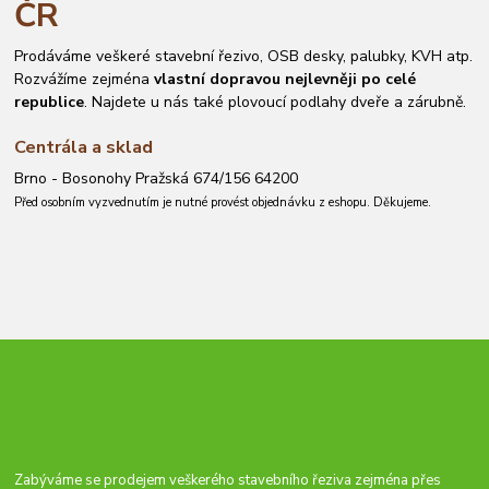
ČR
Prodáváme veškeré stavební řezivo, OSB desky, palubky, KVH atp.
Rozvážíme zejména
vlastní dopravou nejlevněji po celé
republice
. Najdete u nás také plovoucí podlahy dveře a zárubně.
Centrála a sklad
Brno - Bosonohy Pražská 674/156 64200
Před osobním vyzvednutím je nutné provést objednávku z eshopu. Děkujeme.
Zabýváme se prodejem veškerého stavebního řeziva zejména přes