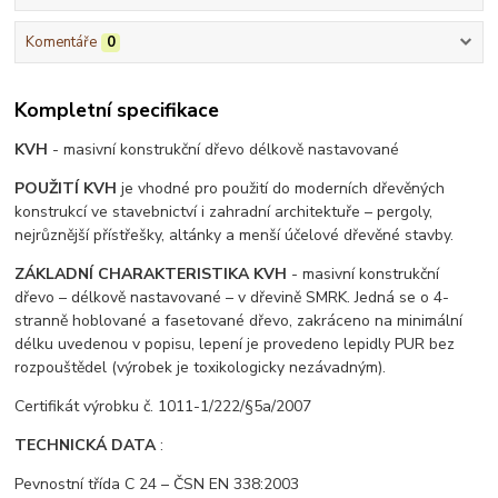
Komentáře
0
Kompletní specifikace
KVH
- masivní konstrukční dřevo délkově nastavované
POUŽITÍ KVH
je vhodné pro použití do moderních dřevěných
konstrukcí ve stavebnictví i zahradní architektuře – pergoly,
nejrůznější přístřešky, altánky a menší účelové dřevěné stavby.
ZÁKLADNÍ CHARAKTERISTIKA KVH
- masivní konstrukční
dřevo – délkově nastavované – v dřevině SMRK. Jedná se o 4-
stranně hoblované a fasetované dřevo, zakráceno na minimální
délku uvedenou v popisu, lepení je provedeno lepidly PUR bez
rozpouštědel (výrobek je toxikologicky nezávadným).
Certifikát výrobku č. 1011-1/222/§5a/2007
TECHNICKÁ DATA
:
Pevnostní třída C 24 – ČSN EN 338:2003