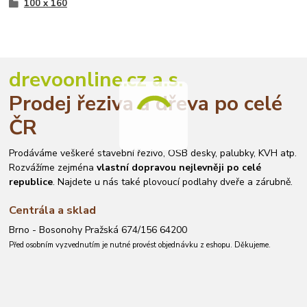
100 x 160
drevoonline.cz a.s.
Prodej řeziva a dřeva po celé
ČR
Prodáváme veškeré stavební řezivo, OSB desky, palubky, KVH atp.
Rozvážíme zejména
vlastní dopravou nejlevněji po celé
republice
. Najdete u nás také plovoucí podlahy dveře a zárubně.
Centrála a sklad
Brno - Bosonohy Pražská 674/156 64200
Před osobním vyzvednutím je nutné provést objednávku z eshopu. Děkujeme.