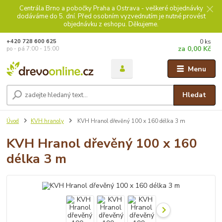
Centrála Brno a pobočky Praha a Ostrava - veškeré objednávky
dodáváme do 5. dní. Před osobním vyzvednutím je nutné provést
objednávku z eshopu. Děkujeme.
0
ks
+420 728 600 625
za
0,00 Kč
po - pá 7:00 - 15:00
Menu
Hledat
Úvod
KVH hranoly
KVH Hranol dřevěný 100 x 160 délka 3 m
KVH Hranol dřevěný 100 x 160
délka 3 m