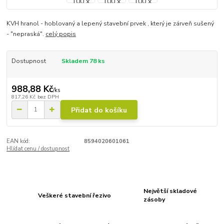
KVH hranol - hoblovaný a lepený stavební prvek , který je zárveň sušený
- "nepraská".
celý popis
Dostupnost
Skladem 78 ks
988,88 Kč
/
ks
817,26 Kč
bez DPH
Přidat do košíku
EAN kód:
8594020601061
Hlídat cenu / dostupnost
Největší skladové
Veškeré stavební řezivo
zásoby