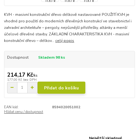
KVH - masivní konstrukční dřevo délkově nastavované POUŽITÍ KVH je
vhodné pro použití do moderních dřevěných konstrukcí ve stavebnictví i
zahradní architektuře – pergoly, nejrůznější přístřešky, altánky a menší
účelové dřevěné stavby. ZÁKLADNÍ CHARAKTERISTIKA KVH - masivní
konstrukční dřevo – délkov...
celý popis
Dostupnost
Skladem 98 ks
214,17 Kč
/
ks
177,00 Kč
bez DPH
Přidat do košíku
EAN kód:
8594020051002
Hlídat cenu / dostupnost
Největší skladové