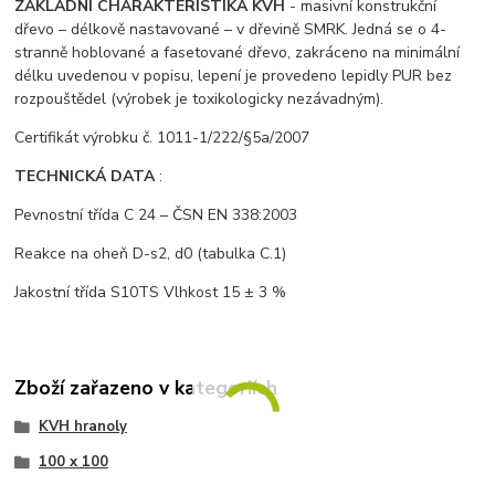
ZÁKLADNÍ CHARAKTERISTIKA KVH
- masivní konstrukční
dřevo – délkově nastavované – v dřevině SMRK. Jedná se o 4-
stranně hoblované a fasetované dřevo, zakráceno na minimální
délku uvedenou v popisu, lepení je provedeno lepidly PUR bez
rozpouštědel (výrobek je toxikologicky nezávadným).
Certifikát výrobku č. 1011-1/222/§5a/2007
TECHNICKÁ DATA
:
Pevnostní třída C 24 – ČSN EN 338:2003
Reakce na oheň D-s2, d0 (tabulka C.1)
Jakostní třída S10TS Vlhkost 15 ± 3 %
Zboží zařazeno v kategoriích
KVH hranoly
100 x 100