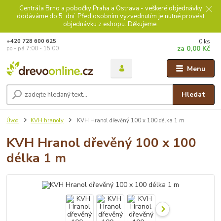
Centrála Brno a pobočky Praha a Ostrava - veškeré objednávky
dodáváme do 5. dní. Před osobním vyzvednutím je nutné provést
objednávku z eshopu. Děkujeme.
0
ks
+420 728 600 625
za
0,00 Kč
po - pá 7:00 - 15:00
Menu
Hledat
Úvod
KVH hranoly
KVH Hranol dřevěný 100 x 100 délka 1 m
KVH Hranol dřevěný 100 x 100
délka 1 m