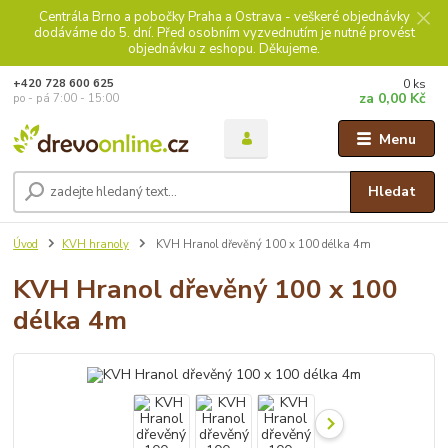
Centrála Brno a pobočky Praha a Ostrava - veškeré objednávky
dodáváme do 5. dní. Před osobním vyzvednutím je nutné provést
objednávku z eshopu. Děkujeme.
0
ks
+420 728 600 625
za
0,00 Kč
po - pá 7:00 - 15:00
Menu
Hledat
Úvod
KVH hranoly
KVH Hranol dřevěný 100 x 100 délka 4m
KVH Hranol dřevěný 100 x 100
délka 4m