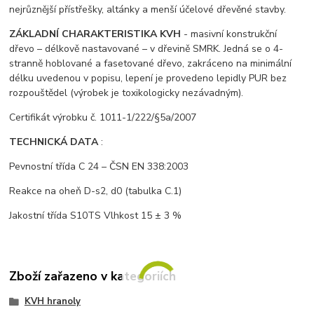
nejrůznější přístřešky, altánky a menší účelové dřevěné stavby.
ZÁKLADNÍ CHARAKTERISTIKA KVH
- masivní konstrukční
dřevo – délkově nastavované – v dřevině SMRK. Jedná se o 4-
stranně hoblované a fasetované dřevo, zakráceno na minimální
délku uvedenou v popisu, lepení je provedeno lepidly PUR bez
rozpouštědel (výrobek je toxikologicky nezávadným).
Certifikát výrobku č. 1011-1/222/§5a/2007
TECHNICKÁ DATA
:
Pevnostní třída C 24 – ČSN EN 338:2003
Reakce na oheň D-s2, d0 (tabulka C.1)
Jakostní třída S10TS Vlhkost 15 ± 3 %
Zboží zařazeno v kategoriích
KVH hranoly