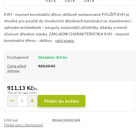
KVH - masivní konstrukční dřevo délkově nastavované POUŽITÍ KVH je
vhodné pro použití do moderních dřevěných konstrukcí ve stavebnictví i
zahradní architektuře – pergoly, nejrůznější přístřešky, altánky a menší
účelové dřevěné stavby. ZÁKLADNÍ CHARAKTERISTIKA KVH - masivní
konstrukční dřevo – délkov...
celý popis
Dostupnost
Skladem 410 ks
Cena před
629,20 Kč
slevou
911,13 Kč
/
ks
753,00 Kč
bez DPH
Přidat do košíku
EAN kód:
8594020081009
Hlídat cenu / dostupnost