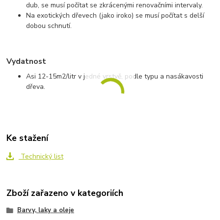
dub, se musí počítat se zkrácenými renovačními intervaly.
Na exotických dřevech (jako iroko) se musí počítat s delší
dobou schnutí.
Vydatnost
Asi 12-15m
2
/litr v jedné vrstvě, podle typu a nasákavosti
dřeva.
Ke stažení
Technický list
Zboží zařazeno v kategoriích
Barvy, laky a oleje