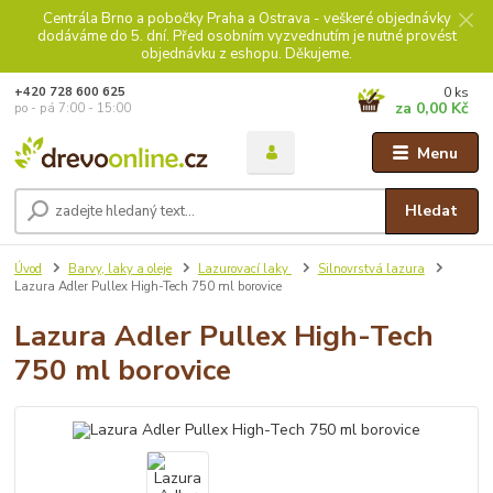
Centrála Brno a pobočky Praha a Ostrava - veškeré objednávky
dodáváme do 5. dní. Před osobním vyzvednutím je nutné provést
objednávku z eshopu. Děkujeme.
0
ks
+420 728 600 625
za
0,00 Kč
po - pá 7:00 - 15:00
Menu
Hledat
Úvod
Barvy, laky a oleje
Lazurovací laky
Silnovrstvá lazura
Lazura Adler Pullex High-Tech 750 ml borovice
Lazura Adler Pullex High-Tech
750 ml borovice