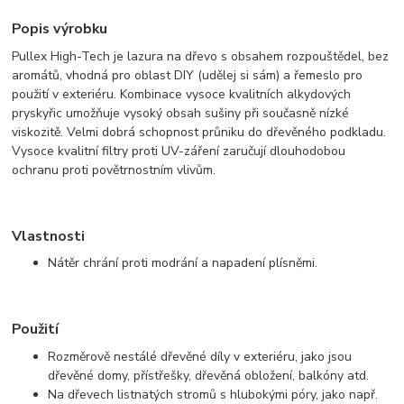
Popis výrobku
Pullex High-Tech je lazura na dřevo s obsahem rozpouštědel, bez
aromátů, vhodná pro oblast DIY (udělej si sám) a řemeslo pro
použití v exteriéru. Kombinace vysoce kvalitních alkydových
pryskyřic umožňuje vysoký obsah sušiny při současně nízké
viskozitě. Velmi dobrá schopnost průniku do dřevěného podkladu.
Vysoce kvalitní filtry proti UV-záření zaručují dlouhodobou
ochranu proti povětrnostním vlivům.
Vlastnosti
Nátěr chrání proti modrání a napadení plísněmi.
Použití
Rozměrově nestálé dřevěné díly v exteriéru, jako jsou
dřevěné domy, přístřešky, dřevěná obložení, balkóny atd.
Na dřevech listnatých stromů s hlubokými póry, jako např.