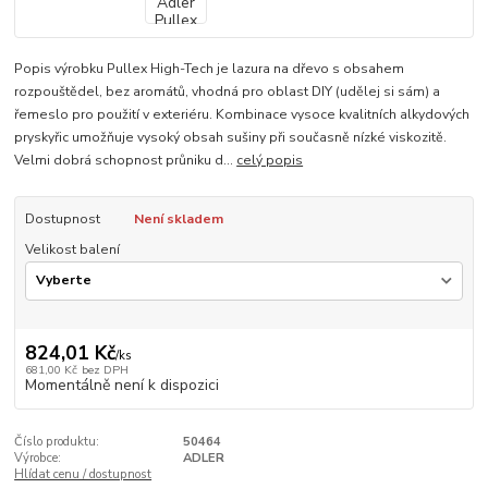
Popis výrobku Pullex High-Tech je lazura na dřevo s obsahem
rozpouštědel, bez aromátů, vhodná pro oblast DIY (udělej si sám) a
řemeslo pro použití v exteriéru. Kombinace vysoce kvalitních alkydových
pryskyřic umožňuje vysoký obsah sušiny při současně nízké viskozitě.
Velmi dobrá schopnost průniku d...
celý popis
Dostupnost
Není skladem
Velikost balení
824,01 Kč
/
ks
681,00 Kč
bez DPH
Momentálně není k dispozici
Číslo produktu:
50464
Výrobce:
ADLER
Hlídat cenu / dostupnost