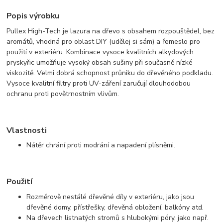
Popis výrobku
Pullex High-Tech je lazura na dřevo s obsahem rozpouštědel, bez
aromátů, vhodná pro oblast DIY (udělej si sám) a řemeslo pro
použití v exteriéru. Kombinace vysoce kvalitních alkydových
pryskyřic umožňuje vysoký obsah sušiny při současně nízké
viskozitě. Velmi dobrá schopnost průniku do dřevěného podkladu.
Vysoce kvalitní filtry proti UV-záření zaručují dlouhodobou
ochranu proti povětrnostním vlivům.
Vlastnosti
Nátěr chrání proti modrání a napadení plísněmi.
Použití
Rozměrově nestálé dřevěné díly v exteriéru, jako jsou
dřevěné domy, přístřešky, dřevěná obložení, balkóny atd.
Na dřevech listnatých stromů s hlubokými póry, jako např.