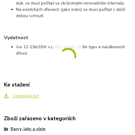
dub, se musí počítat se zkrácenými renovačními intervaly.
Na exotických dřevech (jako iroko) se musí počítat s delší
dobou schnutí.
Vydatnost
Asi 12-15m
2
/litr v jedné vrstvě, podle typu a nasákavosti
dřeva.
Ke stažení
Technický list
Zboží zařazeno v kategoriích
Barvy, laky a oleje