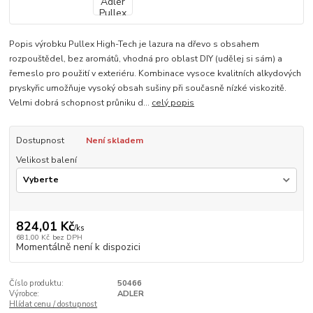
Popis výrobku Pullex High-Tech je lazura na dřevo s obsahem
rozpouštědel, bez aromátů, vhodná pro oblast DIY (udělej si sám) a
řemeslo pro použití v exteriéru. Kombinace vysoce kvalitních alkydových
pryskyřic umožňuje vysoký obsah sušiny při současně nízké viskozitě.
Velmi dobrá schopnost průniku d...
celý popis
Dostupnost
Není skladem
Velikost balení
824,01 Kč
/
ks
681,00 Kč
bez DPH
Momentálně není k dispozici
Číslo produktu:
50466
Výrobce:
ADLER
Hlídat cenu / dostupnost