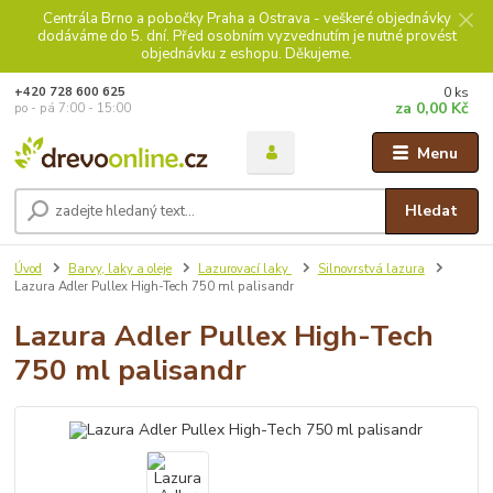
Centrála Brno a pobočky Praha a Ostrava - veškeré objednávky
dodáváme do 5. dní. Před osobním vyzvednutím je nutné provést
objednávku z eshopu. Děkujeme.
0
ks
+420 728 600 625
za
0,00 Kč
po - pá 7:00 - 15:00
Menu
Hledat
Úvod
Barvy, laky a oleje
Lazurovací laky
Silnovrstvá lazura
Lazura Adler Pullex High-Tech 750 ml palisandr
Lazura Adler Pullex High-Tech
750 ml palisandr