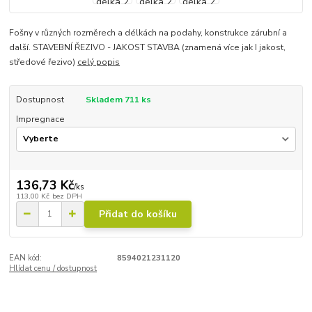
Fošny v různých rozměrech a délkách na podahy, konstrukce zárubní a
další. STAVEBNÍ ŘEZIVO - JAKOST STAVBA (znamená více jak I jakost,
středové řezivo)
celý popis
Dostupnost
Skladem 711 ks
Impregnace
136,73 Kč
/
ks
113,00 Kč
bez DPH
Přidat do košíku
EAN kód:
8594021231120
Hlídat cenu / dostupnost