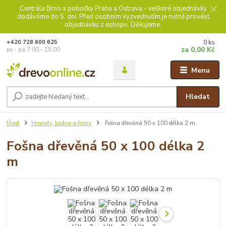
Centrála Brno a pobočky Praha a Ostrava - veškeré objednávky
dodáváme do 5. dní. Před osobním vyzvednutím je nutné provést
objednávku z eshopu. Děkujeme.
0
ks
+420 728 600 625
za
0,00 Kč
po - pá 7:00 - 15:00
Menu
Hledat
Úvod
Hranoly, krokve a fošny
Fošna dřevěná 50 x 100 délka 2 m
Fošna dřevěná 50 x 100 délka 2
m