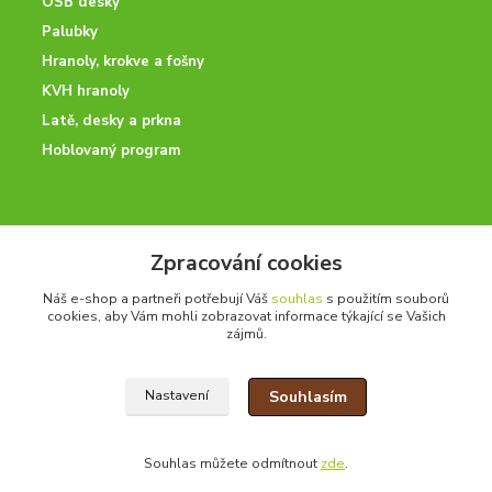
OSB desky
Palubky
Hranoly, krokve a fošny
KVH hranoly
Latě, desky a prkna
Hoblovaný program
ODBORNÉ PORADENSTVÍ
Zpracování cookies
Potřebujete poradit? Neváhejte nás kontaktovat.
Náš e-shop a partneři potřebují Váš
souhlas
s použitím souborů
+420 728 600 625
cookies, aby Vám mohli zobrazovat informace týkající se Vašich
po - pá 7:00 - 15:00
zájmů.
Souhlasím
Nastavení
drevoonline.cz a.s. © -
Specialisté na dřevo
2010 - 2026
Souhlas můžete odmítnout
zde
.