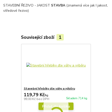
STAVEBNÍ ŘEZIVO - JAKOST
STAVBA
(znamená více jak I jakost,
středové řezivo)
Související zboží
1
Stavební hřebíky dle váhy a výběru
119,79 Kč
/
kg
Skladem 714 kg
99,00 Kč
bez DPH
Přidat do košíku