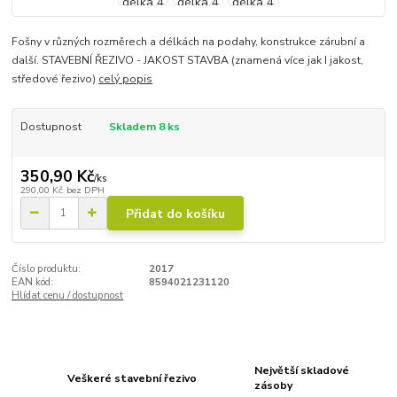
Fošny v různých rozměrech a délkách na podahy, konstrukce zárubní a
další. STAVEBNÍ ŘEZIVO - JAKOST STAVBA (znamená více jak I jakost,
středové řezivo)
celý popis
Dostupnost
Skladem 8 ks
350,90 Kč
/
ks
290,00 Kč
bez DPH
Přidat do košíku
Číslo produktu:
2017
EAN kód:
8594021231120
Hlídat cenu / dostupnost
Největší skladové
Veškeré stavební řezivo
zásoby