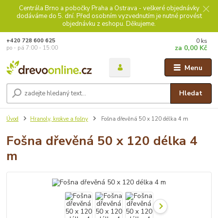
Centrála Brno a pobočky Praha a Ostrava - veškeré objednávky
dodáváme do 5. dní. Před osobním vyzvednutím je nutné provést
objednávku z eshopu. Děkujeme.
0
ks
+420 728 600 625
za
0,00 Kč
po - pá 7:00 - 15:00
Menu
Hledat
Úvod
Hranoly, krokve a fošny
Fošna dřevěná 50 x 120 délka 4 m
Fošna dřevěná 50 x 120 délka 4
m