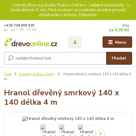
Centrála Brno a pobočky Praha a Ostrava - veškeré objednávky
dodáváme do 5. dní. Před osobním vyzvednutím je nutné provést
objednávku z eshopu. Děkujeme.
0
ks
+420 728 600 625
za
0,00 Kč
po - pá 7:00 - 15:00
Menu
Hledat
Úvod
Hranoly, krokve a fošny
Hranol dřevěný smrkový 140 x 140 délka 4
m
Hranol dřevěný smrkový 140 x
140 délka 4 m