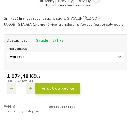
Smrkový hranol vzduchosuchý, suchý. STAVEBNÍ ŘEZIVO -
JAKOST STAVBA (znamená více jak I jakost, středové řezivo)
celý popis
Dostupnost
Skladem 371 ks
Impregnace
1 074,48 Kč
/
ks
888,00 Kč
bez DPH
Přidat do košíku
EAN kód:
8594021181111
Hlídat cenu / dostupnost