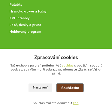
Palubky
Hranoly, krokve a fošny
KVH hranoly
Latě, desky a prkna
Hoblovaný program
ODBORNÉ PORADENSTVÍ
Zpracování cookies
Potřebujete poradit? Neváhejte nás kontaktovat.
Náš e-shop a partneři potřebují Váš
souhlas
s použitím souborů
+420 728 600 625
cookies, aby Vám mohli zobrazovat informace týkající se Vašich
po - pá 7:00 - 15:00
zájmů.
Souhlasím
Nastavení
drevoonline.cz a.s. © -
Specialisté na dřevo
2010 - 2026
Souhlas můžete odmítnout
zde
.