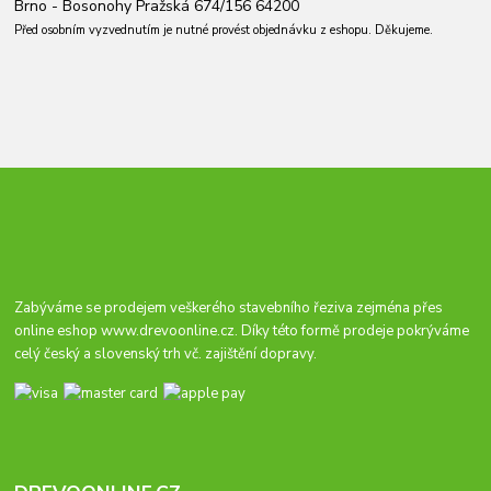
Brno - Bosonohy Pražská 674/156 64200
Před osobním vyzvednutím je nutné provést objednávku z eshopu. Děkujeme.
Zabýváme se prodejem veškerého stavebního řeziva zejména přes
online eshop
www.drevoonline.cz
. Díky této formě prodeje pokrýváme
celý český a slovenský trh vč. zajištění dopravy.