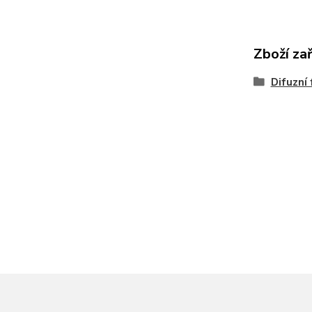
Zboží za
Difuzní 