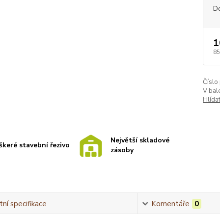
D
1
85
Číslo
V bale
Hlída
Největší skladové
škeré stavební řezivo
zásoby
ní specifikace
Komentáře
0