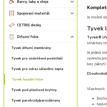
Barvy, laky a oleje
Kompletn
Spojovací materiál
Je možné ob
CETRIS desky
Tyvek 
Difuzní folie
Tyvek® UV
struktury o
Tyvek difuzní membrány
Je jediná z
vyvinuta pr
Tyvek pro vodotěsné podstřeší
bez zakrytí 
Tyvek pro odraz sálavého tepla
Dlouhodobá
Tyvek fasádní folie
Vlastnosti
Tyvek pod plechové krytiny
životn
Tyvek parobrzdy/parozábrany
teplo