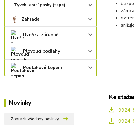
bezpe
Tyvek lepící pásky (tape)
záruka
extré
Zahrada
snižuj
Dveře a zárubně
Plovoucí podlahy
Podlahové topení
Ke staže
Novinky
9924_86
Zobrazit všechny novinky
9924_86