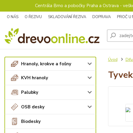
Centrála Brno a pobočky Praha a Ostrava - veš
O NÁS
O ŘEZIVU
SKLADOVÁNÍ ŘEZIVA
DOPRAVA
PROČ U
Úvod
Difu
Hranoly, krokve a fošny
Tyvek
KVH hranoly
Palubky
OSB desky
Biodesky