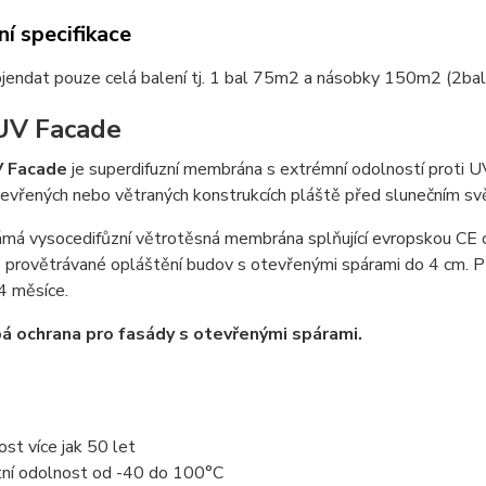
í specifikace
jendat pouze celá balení tj. 1 bal 75m2 a násobky 150m2 (2b
UV Facade
 Facade
je superdifuzní membrána s extrémní odolností proti UV 
tevřených nebo větraných konstrukcích pláště před slunečním sv
námá vysocedifůzní větrotěsná membrána splňující evropskou CE ce
o provětrávané opláštění budov s otevřenými spárami do 4 cm. P
4 měsíce.
 ochrana pro fasády s otevřenými spárami.
ost více jak 50 let
tní odolnost od -40 do 100°C