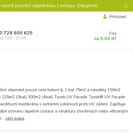
e nutné provést objednávku z eshopu. Děkujeme.
Přihlášení
0 728 600 625
0
ks
za
0,00 Kč
pá 7:00 - 15:00
žné objendat pouze celá balení tj. 1 bal 75m2 a násobky 150m2
l) 225m2 (3bal) 300m2 (4bal) Tyvek UV Facade Tyvek® UV Facade
perdifuzní membrána s extrémní odolností proti UV záření. Zajišťuje
ální ochranu tepelné izolace a struktury otevřených nebo větraných
r...
celý popis