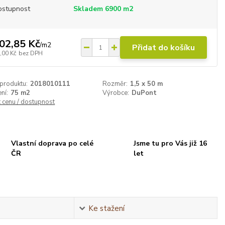
ostupnost
Skladem 6900 m2
02,85 Kč
/
m2
Přidat do košíku
,00 Kč
bez DPH
 produktu:
2018010111
Rozměr:
1,5 x 50 m
ní:
75 m2
Výrobce:
DuPont
t cenu / dostupnost
Vlastní doprava po celé
Jsme tu pro Vás již 16
ČR
let
Ke stažení