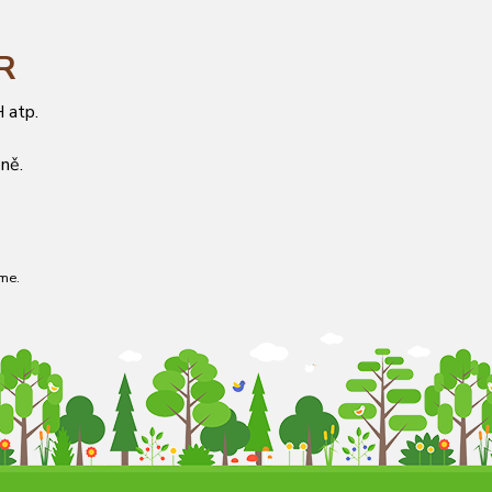
ČR
 atp.
ně.
me.