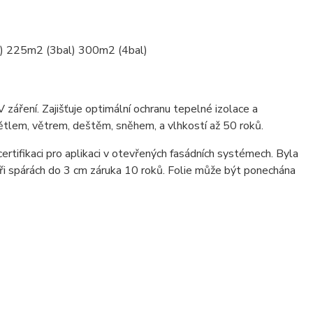
al) 225m2 (3bal) 300m2 (4bal)
záření. Zajišťuje optimální ochranu tepelné izolace a
ětlem, větrem, deštěm, sněhem, a vlhkostí až 50 roků.
rtifikaci pro aplikaci v otevřených fasádních systémech. Byla
ři spárách do 3 cm záruka 10 roků. Folie může být ponechána