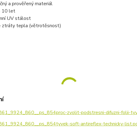
čný a prověřený materiál
 10 let
mní UV stálost
e ztráty tepla (větrotěsnost)
ní
1_9924_860__ps_854proc-zvolit-podstresni-difuzni-folii-tyv
1_9924_860__ps_854tyvek-soft-antireflex-technicky-list.p