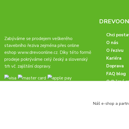
DREVOONL
Chci posta
Zabýváme se prodejem veškerého
O nás
stavebního řeziva zejména přes online
O řezivu
eshop
www.drevoonline.cz
. Díky této formě
Kariéra
prodeje pokrýváme celý český a slovenský
Doprava
trh vč. zajištění dopravy.
FAQ blog
Odběrná m
Obchodní 
Proč u nás
Náš e-shop a partn
Obchodní p
Veřejné zá