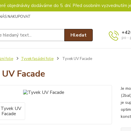
keré objednávky dodáváme do 5. dní. Před osobním vyzvednutím j
 NÁS NAKUPOVAT
+42
Hledat
po - 
zní folie
Tyvek fasádní folie
Tyvek UV Facade
 UV Facade
Je mo
(2ba
je su
optim
konst