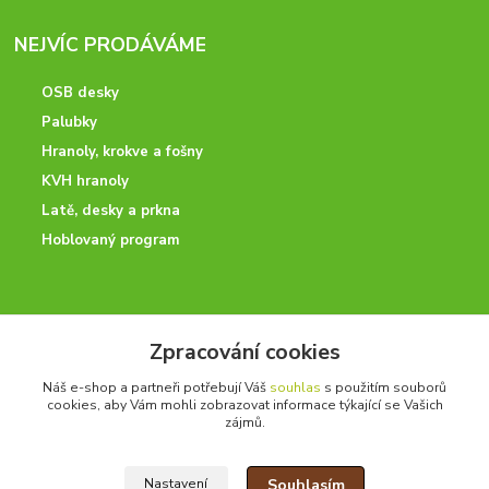
NEJVÍC PRODÁVÁME
OSB desky
Palubky
Hranoly, krokve a fošny
KVH hranoly
Latě, desky a prkna
Hoblovaný program
ODBORNÉ PORADENSTVÍ
Zpracování cookies
Potřebujete poradit? Neváhejte nás kontaktovat.
Náš e-shop a partneři potřebují Váš
souhlas
s použitím souborů
+420 728 600 625
cookies, aby Vám mohli zobrazovat informace týkající se Vašich
po - pá 7:00 - 15:00
zájmů.
Souhlasím
Nastavení