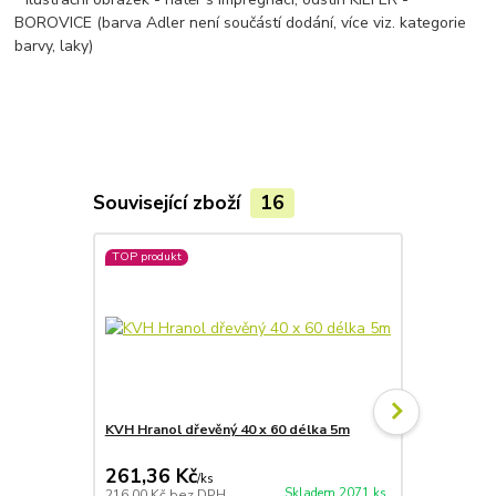
BOROVICE (barva Adler není součástí dodání, více viz. kategorie
barvy, laky)
Související zboží
16
TOP produkt
KVH Hranol dřevěný 40 x 60 délka 5m
Lazura Adle
bezbarvá
261,36 Kč
601,37 
/
ks
Skladem 2071 ks
216,00 Kč
bez DPH
497,00 Kč
be