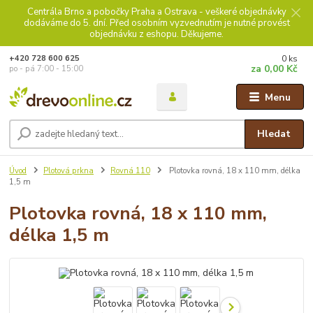
Centrála Brno a pobočky Praha a Ostrava - veškeré objednávky
dodáváme do 5. dní. Před osobním vyzvednutím je nutné provést
objednávku z eshopu. Děkujeme.
0
ks
+420 728 600 625
za
0,00 Kč
po - pá 7:00 - 15:00
Menu
Hledat
Úvod
Plotová prkna
Rovná 110
Plotovka rovná, 18 x 110 mm, délka
1,5 m
Plotovka rovná, 18 x 110 mm,
délka 1,5 m