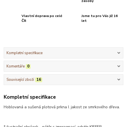
zásoby
Vlastní doprava po celé
Jsme tu pro Vás již 16
ČR
let
Kompletní specifikace
Komentáře
0
Související zboží
16
Kompletní specifikace
Hoblovaná a sušená plotová prkna I. jakost ze smrkového dřeva.
* ilustrační obrázek - nátěr s impregnací, odstín KIEFER -