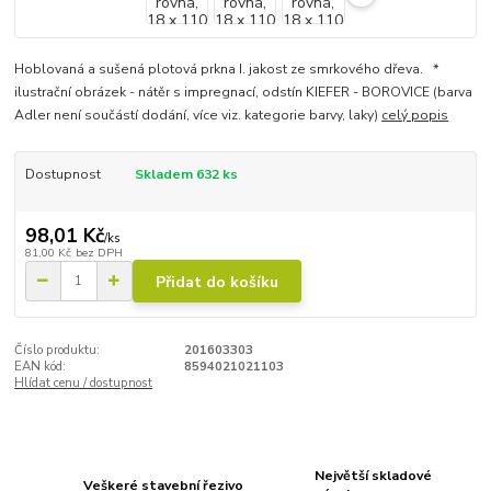
Hoblovaná a sušená plotová prkna I. jakost ze smrkového dřeva. *
ilustrační obrázek - nátěr s impregnací, odstín KIEFER - BOROVICE (barva
Adler není součástí dodání, více viz. kategorie barvy, laky)
celý popis
Dostupnost
Skladem 632 ks
98,01 Kč
/
ks
81,00 Kč
bez DPH
Přidat do košíku
Číslo produktu:
201603303
EAN kód:
8594021021103
Hlídat cenu / dostupnost
Největší skladové
Veškeré stavební řezivo