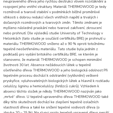
neupraveného dřeva jeho rychlou destrukci vlivem rozvláknění a
rozpojení jeho vnitřní struktury. Materiál THERMOWOOD je tedy
rozměrově a tvarově stabilní v podmínkách běžné proměnlivé
vlhkosti s dobrou redukcí všech vnitřních napětí a trvalých i
dočasných rozměrových a tvarových změn. Těmito změnami je
myšleno následné praskání nebo tvarové zakřivení, zkroucení
nebo prohnutí. Dle výsledků studie University of Technology v
Helsinkách (tato studie je součástí certifikátu BRE) je prohnutí u
materiálu THERMOWOOD sníženo až o 90 % oproti totožnému
tepelně neošetřenému materiálu. Tato studie byla jedním z
podkladů pro vydání britského certifikátu BRE, ve kterém je
stanoveno, že materiál THERMOWOOD je schopen minimální
životnosti 30 let. Absence nežádoucích látek u tepelně
ošetřeného dřeva THERMOWOOD a jeho biologická odolnost Při
tepelném procesu dochází k odstranění (vytěsnění) veškeré
pryskyřice, vyluhovatelných biologických látek a hlavně k rozkladu
celulózy, ligninu a hemicelulózy (řetězců cukrů). Vzhledem k
absenci těchto složek je někdy THERMOWOOD nazýván jako
„mrtvé“ dřevo. U tepelně upraveného dřeva THERMOWOOD také
díky této skutečnosti dochází ke zlepšení tepelně izolačních
vlastností dřeva a také ke snížení tepelné vodivosti dřeva (o
zhruba 20 – 25 %). Na slunci proto tepelně upravené dřevo nepálí