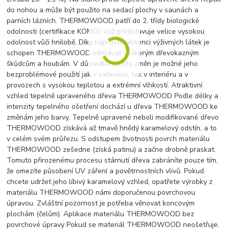
do nohou a může být použito na sedací plochy v saunách a
parních lázních. THERMOWOOD patří do 2. třídy biologické
odolnosti (certifikace KOMO), což představuje velice vysokou
odolnost vůči hnilobě. Díky naprosté absenci výživných látek je
schopen THERMOWOOD odolávat veškerým dřevokazným
škůdcům a houbám. V důsledku těchto změn je možné jeho
bezproblémové použití jak v exteriéru, tak v interiéru a v
provozech s vysokou teplotou a extrémní vlhkostí. Atraktivní
vzhled tepelně upraveného dřeva THERMOWOOD Podle délky a
intenzity tepelného ošetření dochází u dřeva THERMOWOOD ke
změnám jeho barvy. Tepelně upravené neboli modifikované dřevo
THERMOWOOD získává až tmavě hnědý karamelový odstín, a to
v celém svém průřezu. S odstupem životnosti povrch materiálu
THERMOWOOD zešedne (získá patinu) a začne drobně praskat.
Tomuto přirozenému procesu stárnutí dřeva zabráníte pouze tím,
že omezíte působení UV záření a povětrnostních vlivů. Pokud
chcete udržet jeho líbivý karamelový vzhled, opatřete výrobky z
materiálu THERMOWOOD námi doporučenou povrchovou
úpravou. Zvláštní pozornost je potřeba věnovat koncovým
plochám (čelům). Aplikace materiálu THERMOWOOD bez
povrchové úpravy Pokud se materiál THERMOWOOD neošetřuje,