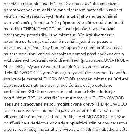
nesníží to nikterak zásadně jeho životnost, avšak není možné
garantovat veškeré deklarované vlastnosti materiálu, vznikání
větších než vlásečnicových trhlin a také jeho nestejnoměrné
barevné změny. V případě, že přijmete tyto přirozené vlastnosti
materiálu THERMOWOOD, nemusíte jej ošetřovat žádnými
ochrannými prostředky. Jeho minimální 30tiletá životnost v
exteriéru se tak nijak zásadně nesníží a jedná se pouze o
povrchovou změnu. Díky tepelné úpravě v celém průřezu navíc
můžete atraktivní vzhled obnovit za pomoci námi dodávaných a
vyzkoušených odstraňovačů dřevní šedi (prostředek OWATROL –
NET-TROL). Vysoká životnost tepelně upraveného dřeva
THERMOWOOD Díky změně svých fyzikálních vlastností a vnitřní
struktury je materiál THERMOWOOD schopen minimálně 30tileté
životnosti bez nutnosti povrchové údržby, což je doloženo
certifikátem KOMO nizozemské společnosti SKH a britským
certifikátem BRE. Univerzální použití materiálu THERMOWOOD
Tepelně zpracované neboli modifikované dřevo THERMOWOOD
je určeno k veškerému použití jak v exteriéru, tak i v extrémně
vlhkém interiérovém prostředí. Profily THERMOWOOD se běžně
používají na exteriérové obklady a opláštění stěn budov, terasové
a bazénové rošty, materiál pro výrobu zahradního nábytku a dále