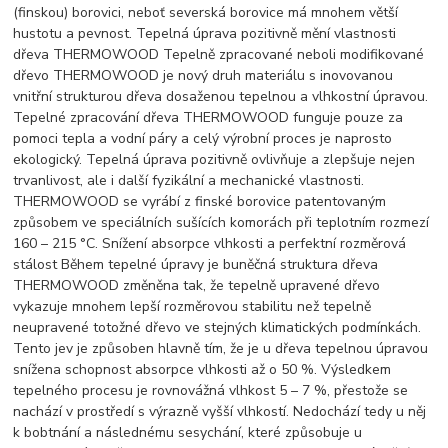
(finskou) borovici, neboť severská borovice má mnohem větší
hustotu a pevnost. Tepelná úprava pozitivně mění vlastnosti
dřeva THERMOWOOD Tepelně zpracované neboli modifikované
dřevo THERMOWOOD je nový druh materiálu s inovovanou
vnitřní strukturou dřeva dosaženou tepelnou a vlhkostní úpravou.
Tepelné zpracování dřeva THERMOWOOD funguje pouze za
pomoci tepla a vodní páry a celý výrobní proces je naprosto
ekologický. Tepelná úprava pozitivně ovlivňuje a zlepšuje nejen
trvanlivost, ale i další fyzikální a mechanické vlastnosti.
THERMOWOOD se vyrábí z finské borovice patentovaným
způsobem ve speciálních sušících komorách při teplotním rozmezí
160 – 215 °C. Snížení absorpce vlhkosti a perfektní rozměrová
stálost Během tepelné úpravy je buněčná struktura dřeva
THERMOWOOD změněna tak, že tepelně upravené dřevo
vykazuje mnohem lepší rozměrovou stabilitu než tepelně
neupravené totožné dřevo ve stejných klimatických podmínkách.
Tento jev je způsoben hlavně tím, že je u dřeva tepelnou úpravou
snížena schopnost absorpce vlhkosti až o 50 %. Výsledkem
tepelného procesu je rovnovážná vlhkost 5 – 7 %, přestože se
nachází v prostředí s výrazně vyšší vlhkostí. Nedochází tedy u něj
k bobtnání a následnému sesychání, které způsobuje u