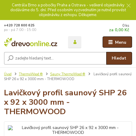
Centrála Brno a pobočky Praha a Ostrava - veškeré objednávky
dodáváme do 5. dní. Před osobním vyzvednutím je nutné provést
objednávku z eshopu. Děkujeme.
0
ks
+420 728 600 625
za
0,00 Kč
po - pá 7:00 - 15:00
Menu
Hledat
Úvod
ThermoWood ®
Sauny ThermoWood ®
Lavičkový profil saunový
SHP 26 x 92 x 3000 mm - THERMOWOOD
Lavičkový profil saunový SHP 26
x 92 x 3000 mm -
THERMOWOOD