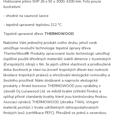
Hoblované prkno SHP 26 x 92 x 3000, 4200 mm. Foto pouze
ilustrativní.
- vhodné na saunové lavice
- tepelně upravené teplotou 212 °C
Tepelně upravené dřevo
THERMOWOOD
Nabízíme Vám jedinečný produkt svého druhu, jehož vznik
umožňuje revoluční technologie tepelné úpravy dřeva
ThermoWood®. Produkty zpracované touto technologií, umožňují
úspěšné použití dřevěných materiálů slabší dimenze z tuzemských
(Evropských) zdrojů s tím, že jejich užitné vlastnosti a prodloužená
doba životnosti je staví na úroveň tropických dřevin bez nutnosti
likvidace tropických pralesů a ohrožování ekologické rovnováhy a
životního prostředí. Námi dodávané a naprosto ekologické
produkty z finské borovice THERMOWOOD jsou vyráběny v
závodě Oy Lunawood Ltd. ve městě Iisalmi (střední Finsko) a
splňují přísné standardy kvality, které jsou kontrolovány finskou
Asociací výrobců THERMOWOOD (zkratka TWA). Vstupní
materiál pochází z trvale udržitelných obhospodařovaných
finských lesů (certifikace PEFC). Převážně se jedná o severskou