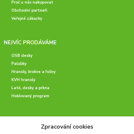
Proč u nás nakupovat
Obchodní partneři
Veřejné zákazky
NEJVÍC PRODÁVÁME
OSB desky
Palubky
Hranoly, krokve a fošny
KVH hranoly
Latě, desky a prkna
Hoblovaný program
ODBORNÉ PORADENSTVÍ
Zpracování cookies
Potřebujete poradit? Neváhejte nás kontaktovat.