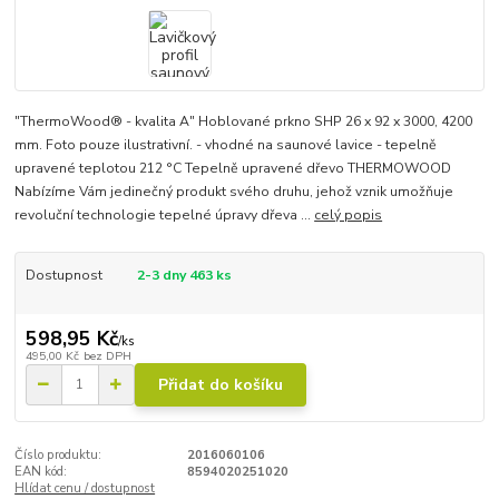
"ThermoWood® - kvalita A" Hoblované prkno SHP 26 x 92 x 3000, 4200
mm. Foto pouze ilustrativní. - vhodné na saunové lavice - tepelně
upravené teplotou 212 °C Tepelně upravené dřevo THERMOWOOD
Nabízíme Vám jedinečný produkt svého druhu, jehož vznik umožňuje
revoluční technologie tepelné úpravy dřeva ...
celý popis
Dostupnost
2-3 dny 463 ks
598,95 Kč
/
ks
495,00 Kč
bez DPH
Přidat do košíku
Číslo produktu:
2016060106
EAN kód:
8594020251020
Hlídat cenu / dostupnost