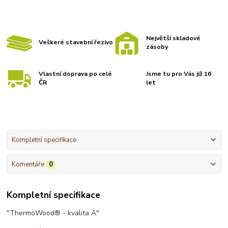
Největší skladové
Veškeré stavební řezivo
zásoby
Vlastní doprava po celé
Jsme tu pro Vás již 16
ČR
let
Kompletní specifikace
Komentáře
0
Kompletní specifikace
"ThermoWood® - kvalita A"