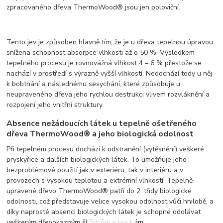
zpracovaného dřeva ThermoWood® jsou jen poloviční.
Tento jev je způsoben hlavně tím, že je u dřeva tepelnou úpravou
snížena schopnost absorpce vlhkosti až o 50 %. Výsledkem
tepelného procesu je rovnovážná vlhkost 4 – 6 % přestože se
nachází v prostředí s výrazně vyšší vlhkostí. Nedochází tedy u něj
k bobtnání a následnému sesychání, které způsobuje u
neupraveného dřeva jeho rychlou destrukci vlivem rozvláknění a
rozpojení jeho vnitřní struktury.
Absence nežádoucích látek u tepelně ošetřeného
dřeva ThermoWood® a jeho biologická odolnost
Při tepelném procesu dochází k odstranění (vytěsnění) veškeré
pryskyřice a dalších biologických látek. To umožňuje jeho
bezproblémové použití jak v exteriéru, tak v interiéru a v
provozech s vysokou teplotou a extrémní vlhkostí. Tepelně
upravené dřevo ThermoWood® patří do 2. třídy biologické
odolnosti, což představuje velice vysokou odolnost vůči hnilobě, a
díky naprosté absenci biologických látek je schopné odolávat
veškerým dřevokazným škůdcům a houbám.