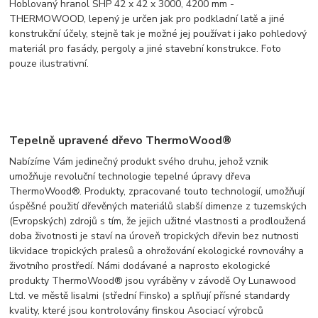
Hoblovaný hranol SHP 42 x 42 x 3000, 4200 mm -
THERMOWOOD, lepený je určen jak pro podkladní latě a jiné
konstrukční účely, stejně tak je možné jej používat i jako pohledový
materiál pro fasády, pergoly a jiné stavební konstrukce. Foto
pouze ilustrativní.
Tepelně upravené dřevo ThermoWood®
Nabízíme Vám jedinečný produkt svého druhu, jehož vznik
umožňuje revoluční technologie tepelné úpravy dřeva
ThermoWood®. Produkty, zpracované touto technologií, umožňují
úspěšné použití dřevěných materiálů slabší dimenze z tuzemských
(Evropských) zdrojů s tím, že jejich užitné vlastnosti a prodloužená
doba životnosti je staví na úroveň tropických dřevin bez nutnosti
likvidace tropických pralesů a ohrožování ekologické rovnováhy a
životního prostředí. Námi dodávané a naprosto ekologické
produkty ThermoWood® jsou vyráběny v závodě Oy Lunawood
Ltd. ve městě Iisalmi (střední Finsko) a splňují přísné standardy
kvality, které jsou kontrolovány finskou Asociací výrobců