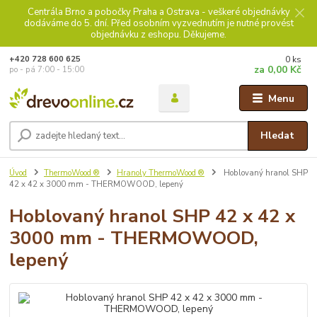
Centrála Brno a pobočky Praha a Ostrava - veškeré objednávky
dodáváme do 5. dní. Před osobním vyzvednutím je nutné provést
objednávku z eshopu. Děkujeme.
0
ks
+420 728 600 625
za
0,00 Kč
po - pá 7:00 - 15:00
Menu
Hledat
Úvod
ThermoWood ®
Hranoly ThermoWood ®
Hoblovaný hranol SHP
42 x 42 x 3000 mm - THERMOWOOD, lepený
Hoblovaný hranol SHP 42 x 42 x
3000 mm - THERMOWOOD,
lepený