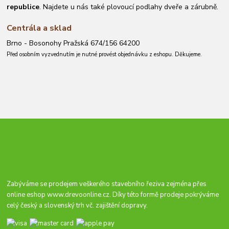
republice
. Najdete u nás také plovoucí podlahy dveře a zárubně.
Centrála a sklad
Brno - Bosonohy Pražská 674/156 64200
Před osobním vyzvednutím je nutné provést objednávku z eshopu. Děkujeme.
Zabýváme se prodejem veškerého stavebního řeziva zejména přes
online eshop
www.drevoonline.cz
. Díky této formě prodeje pokrýváme
celý český a slovenský trh vč. zajištění dopravy.