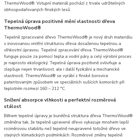
ThermoWood®. Vstupní materiál pochází z trvale udržitelných
obhospodařovaných finských lesů.
Tepelná úprava pozitivně mění vlastnosti dřeva
ThermoWood®
Tepelně zpracované dřevo ThermoWood® je nový druh materiálu
s inovovanou vnitřní strukturou dřeva dosaženou tepelnou a
vlhkostní úpravou. Tepelné zpracování dřeva ThermoWood®
funguje pouze za pomocí tepla a vodní páry a celý výrobní proces
je naprosto ekologický. Tepelná úprava pozitivně ovlivňuje a
zlepšuje nejen trvanlivost, ale i další fyzikální a mechanické
vlastnosti. ThermoWood® se vyrábí z finské borovice
patentovaným způsobem ve speciálních sušících komorách při
teplotním rozmezí 160 – 212 °C.
Snížení absorpce vlhkosti a perfektní rozměrová
stálost
Během tepelné úpravy je buněčná struktura dřeva ThermoWood®
změněna tak, že tepelně upravené dřevo vykazuje mnohem lepší
rozměrovou stabilitu než tepelně neupravené totožné dřevo ve
stejných klimatických podmínkách. Rozměrové změny tepelně