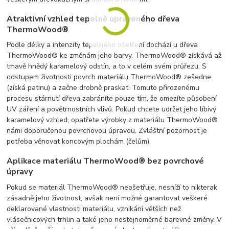
Atraktivní vzhled tepelně upraveného dřeva
ThermoWood®
Podle délky a intenzity tepelného ošetření dochází u dřeva
ThermoWood® ke změnám jeho barvy. ThermoWood® získává až
tmavě hnědý karamelový odstín, a to v celém svém průřezu. S
odstupem životnosti povrch materiálu ThermoWood® zešedne
(získá patinu) a začne drobně praskat. Tomuto přirozenému
procesu stárnutí dřeva zabráníte pouze tím, že omezíte působení
UV záření a povětrnostních vlivů. Pokud chcete udržet jeho líbivý
karamelový vzhled, opatřete výrobky z materiálu ThermoWood®
námi doporučenou povrchovou úpravou. Zvláštní pozornost je
potřeba věnovat koncovým plochám (čelům).
Aplikace materiálu ThermoWood® bez povrchové
úpravy
Pokud se materiál ThermoWood® neošetřuje, nesníží to nikterak
zásadně jeho životnost, avšak není možné garantovat veškeré
deklarované vlastnosti materiálu, vznikání větších než
vlásečnicových trhlin a také jeho nestejnoměrné barevné změny. V