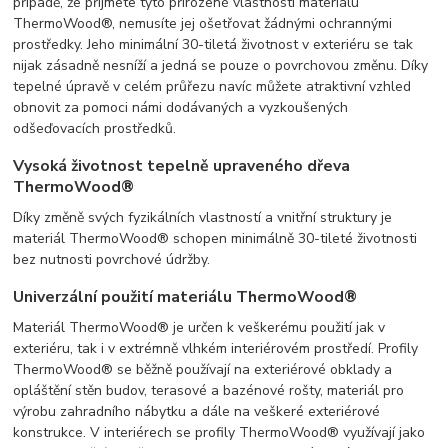
případě, že přijmete tyto přirozené vlastnosti materiálu
ThermoWood®, nemusíte jej ošetřovat žádnými ochrannými
prostředky. Jeho minimální 30-tiletá životnost v exteriéru se tak
nijak zásadně nesníží a jedná se pouze o povrchovou změnu. Díky
tepelné úpravě v celém průřezu navíc můžete atraktivní vzhled
obnovit za pomoci námi dodávaných a vyzkoušených
odšeďovacích prostředků.
Vysoká životnost tepelně upraveného dřeva
ThermoWood®
Díky změně svých fyzikálních vlastností a vnitřní struktury je
materiál ThermoWood® schopen minimálně 30-tileté životnosti
bez nutnosti povrchové údržby.
Univerzální použití materiálu ThermoWood®
Materiál ThermoWood® je určen k veškerému použití jak v
exteriéru, tak i v extrémně vlhkém interiérovém prostředí. Profily
ThermoWood® se běžně používají na exteriérové obklady a
opláštění stěn budov, terasové a bazénové rošty, materiál pro
výrobu zahradního nábytku a dále na veškeré exteriérové
konstrukce. V interiérech se profily ThermoWood® využívají jako