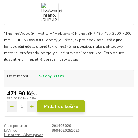
"ThermoWood® - kvalita A" Hoblovaný hranol SHP 42 x 42 x 3000, 4200
mm - THERMOWOOD, lepený je určen jak pro podkladní latě a jiné
konstrukční účely, stejně tak je možné jej používat i jako pohledový
materiál pro fasády, pergoly a jiné stavební konstrukce. Foto pouze
ilustrativní. Tepelně uprave...
celý popis
Dostupnost
2-3 dny 383 ks
471,90 Kč
/
ks
390,00 Kč
bez DPH
Přidat do košíku
Číslo produktu:
201605020
EAN kód:
8594020251020
Hlídat cenu / dostupnost