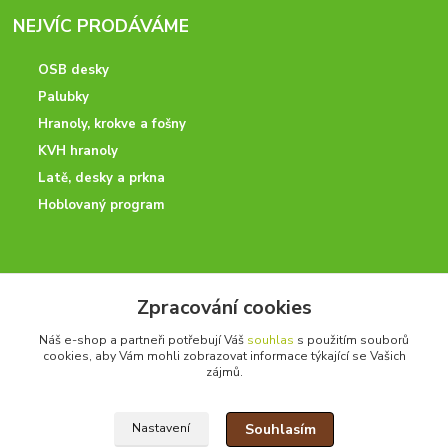
NEJVÍC PRODÁVÁME
OSB desky
Palubky
Hranoly, krokve a fošny
KVH hranoly
Latě, desky a prkna
Hoblovaný program
ODBORNÉ PORADENSTVÍ
Zpracování cookies
Potřebujete poradit? Neváhejte nás kontaktovat.
Náš e-shop a partneři potřebují Váš
souhlas
s použitím souborů
+420 728 600 625
cookies, aby Vám mohli zobrazovat informace týkající se Vašich
po - pá 7:00 - 15:00
zájmů.
Souhlasím
Nastavení