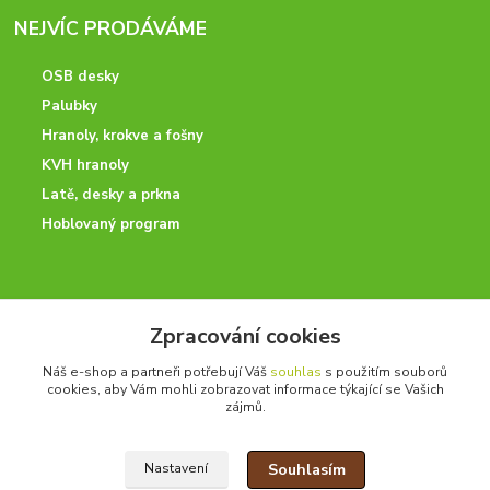
NEJVÍC PRODÁVÁME
OSB desky
Palubky
Hranoly, krokve a fošny
KVH hranoly
Latě, desky a prkna
Hoblovaný program
ODBORNÉ PORADENSTVÍ
Zpracování cookies
Potřebujete poradit? Neváhejte nás kontaktovat.
Náš e-shop a partneři potřebují Váš
souhlas
s použitím souborů
+420 728 600 625
cookies, aby Vám mohli zobrazovat informace týkající se Vašich
po - pá 7:00 - 15:00
zájmů.
Souhlasím
Nastavení