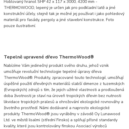
Hoblovaný hranol SHP 42 x 117 x 3000, 4200 mm -
THERMOWOOD, lepený je určen jak pro podkladní latě a jiné
konstrukční účely, stejně tak je možné jej používat i jako pohledový
materiál pro fasády, pergoly a jiné stavební konstrukce. Foto
pouze ilustrativní.
Tepelně upravené dřevo ThermoWood®
Nabízíme Vám jedinečný produkt svého druhu, jehož vznik
umožňuje revoluční technologie tepelné úpravy dřeva
ThermoWood®. Produkty, zpracované touto technologií, umožňují
úspěšné použití dřevěných materiálů slabší dimenze z tuzemských
(Evropských) zdrojů s tím, že jejich užitné vlastnosti a prodloužená
doba životnosti je staví na úroveň tropických dřevin bez nutnosti
likvidace tropických pralesů a ohrožování ekologické rovnováhy a
životního prostředí. Námi dodávané a naprosto ekologické
produkty ThermoWood® jsou vyráběny v závodě Oy Lunawood
Ltd. ve městě Iisalmi (střední Finsko) a splňují přísné standardy
kvality, které jsou kontrolovány finskou Asociací výrobců