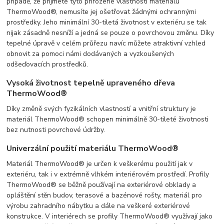
případě, že přijmete tyto přirozené vlastnosti materiálu
ThermoWood®, nemusíte jej ošetřovat žádnými ochrannými
prostředky. Jeho minimální 30-tiletá životnost v exteriéru se tak
nijak zásadně nesníží a jedná se pouze o povrchovou změnu. Díky
tepelné úpravě v celém průřezu navíc můžete atraktivní vzhled
obnovit za pomoci námi dodávaných a vyzkoušených
odšeďovacích prostředků.
Vysoká životnost tepelně upraveného dřeva
ThermoWood®
Díky změně svých fyzikálních vlastností a vnitřní struktury je
materiál ThermoWood® schopen minimálně 30-tileté životnosti
bez nutnosti povrchové údržby.
Univerzální použití materiálu ThermoWood®
Materiál ThermoWood® je určen k veškerému použití jak v
exteriéru, tak i v extrémně vlhkém interiérovém prostředí. Profily
ThermoWood® se běžně používají na exteriérové obklady a
opláštění stěn budov, terasové a bazénové rošty, materiál pro
výrobu zahradního nábytku a dále na veškeré exteriérové
konstrukce. V interiérech se profily ThermoWood® využívají jako