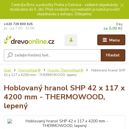
Centrála Brno a pobočky Praha a Ostrava - veškeré objednávky
dodáváme do 5. dní. Před osobním vyzvednutím je nutné provést
objednávku z eshopu. Děkujeme.
0
ks
+420 728 600 625
za
0,00 Kč
po - pá 7:00 - 15:00
Menu
Hledat
Úvod
ThermoWood ®
Hranoly ThermoWood ®
Hoblovaný hranol SHP
42 x 117 x 4200 mm - THERMOWOOD, lepený
Hoblovaný hranol SHP 42 x 117 x
4200 mm - THERMOWOOD,
lepený