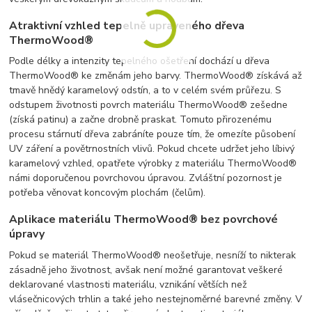
Atraktivní vzhled tepelně upraveného dřeva
ThermoWood®
Podle délky a intenzity tepelného ošetření dochází u dřeva
ThermoWood® ke změnám jeho barvy. ThermoWood® získává až
tmavě hnědý karamelový odstín, a to v celém svém průřezu. S
odstupem životnosti povrch materiálu ThermoWood® zešedne
(získá patinu) a začne drobně praskat. Tomuto přirozenému
procesu stárnutí dřeva zabráníte pouze tím, že omezíte působení
UV záření a povětrnostních vlivů. Pokud chcete udržet jeho líbivý
karamelový vzhled, opatřete výrobky z materiálu ThermoWood®
námi doporučenou povrchovou úpravou. Zvláštní pozornost je
potřeba věnovat koncovým plochám (čelům).
Aplikace materiálu ThermoWood® bez povrchové
úpravy
Pokud se materiál ThermoWood® neošetřuje, nesníží to nikterak
zásadně jeho životnost, avšak není možné garantovat veškeré
deklarované vlastnosti materiálu, vznikání větších než
vlásečnicových trhlin a také jeho nestejnoměrné barevné změny. V