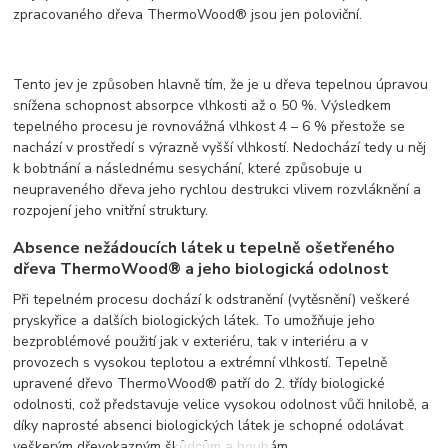
zpracovaného dřeva ThermoWood® jsou jen poloviční.
Tento jev je způsoben hlavně tím, že je u dřeva tepelnou úpravou
snížena schopnost absorpce vlhkosti až o 50 %. Výsledkem
tepelného procesu je rovnovážná vlhkost 4 – 6 % přestože se
nachází v prostředí s výrazně vyšší vlhkostí. Nedochází tedy u něj
k bobtnání a následnému sesychání, které způsobuje u
neupraveného dřeva jeho rychlou destrukci vlivem rozvláknění a
rozpojení jeho vnitřní struktury.
Absence nežádoucích látek u tepelně ošetřeného
dřeva ThermoWood® a jeho biologická odolnost
Při tepelném procesu dochází k odstranění (vytěsnění) veškeré
pryskyřice a dalších biologických látek. To umožňuje jeho
bezproblémové použití jak v exteriéru, tak v interiéru a v
provozech s vysokou teplotou a extrémní vlhkostí. Tepelně
upravené dřevo ThermoWood® patří do 2. třídy biologické
odolnosti, což představuje velice vysokou odolnost vůči hnilobě, a
díky naprosté absenci biologických látek je schopné odolávat
veškerým dřevokazným škůdcům a houbám.