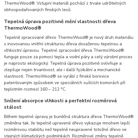
ThermoWood®. Vstupní materiál pochází z trvale udržitelných
obhospodařovaných finských lesů.
Tepelná úprava pozitivně mění vlastnosti dřeva
ThermoWood®
Tepelně zpracované dřevo ThermoWood® je nový druh materiálu
s inovovanou vnitřní strukturou dřeva dosaženou tepelnou a
vlhkostní úpravou. Tepelné zpracování dřeva ThermoWood®
funguje pouze za pomocí tepla a vodní páry a celý výrobní proces
je naprosto ekologický. Tepelná úprava pozitivně ovlivňuje a
zlepšuje nejen trvanlivost, ale i další fyzikální a mechanické
vlastnosti. ThermoWood® se vyrábí z finské borovice
patentovaným způsobem ve speciálních sušících komorách při
teplotním rozmezí 160 – 212 °C.
Snížení absorpce vlhkosti a perfektní rozměrová
stálost
Během tepelné úpravy je buněčná struktura dřeva ThermoWood®
změněna tak, že tepelně upravené dřevo vykazuje mnohem lepší
rozměrovou stabilitu než tepelně neupravené totožné dřevo ve
stejných klimatických podmínkách. Rozměrové změny tepelně