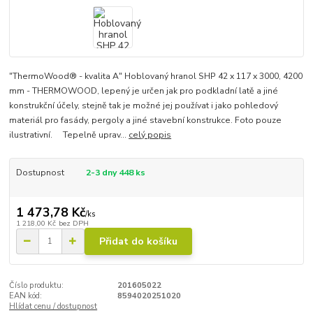
"ThermoWood® - kvalita A" Hoblovaný hranol SHP 42 x 117 x 3000, 4200
mm - THERMOWOOD, lepený je určen jak pro podkladní latě a jiné
konstrukční účely, stejně tak je možné jej používat i jako pohledový
materiál pro fasády, pergoly a jiné stavební konstrukce. Foto pouze
ilustrativní. Tepelně uprav...
celý popis
Dostupnost
2-3 dny 448 ks
1 473,78 Kč
/
ks
1 218,00 Kč
bez DPH
Přidat do košíku
Číslo produktu:
201605022
EAN kód:
8594020251020
Hlídat cenu / dostupnost