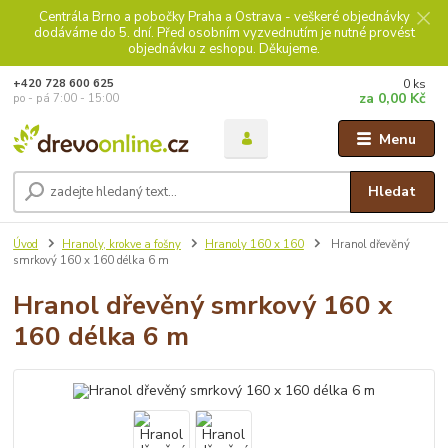
Centrála Brno a pobočky Praha a Ostrava - veškeré objednávky
dodáváme do 5. dní. Před osobním vyzvednutím je nutné provést
objednávku z eshopu. Děkujeme.
0
ks
+420 728 600 625
za
0,00 Kč
po - pá 7:00 - 15:00
Menu
Hledat
Úvod
Hranoly, krokve a fošny
Hranoly 160 x 160
Hranol dřevěný
smrkový 160 x 160 délka 6 m
Hranol dřevěný smrkový 160 x
160 délka 6 m