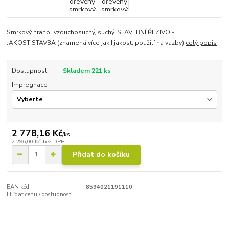
Smrkový hranol vzduchosuchý, suchý. STAVEBNÍ ŘEZIVO -
JAKOST STAVBA (znamená více jak I jakost, použití na vazby)
celý popis
Dostupnost
Skladem 221 ks
Impregnace
2 778,16 Kč
/
ks
2 296,00 Kč
bez DPH
Přidat do košíku
EAN kód:
8594021191110
Hlídat cenu / dostupnost