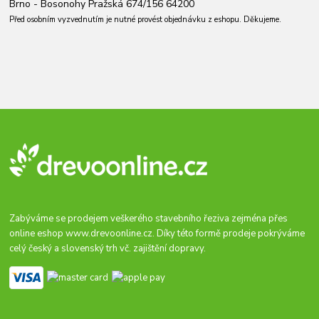
Brno - Bosonohy Pražská 674/156 64200
Před osobním vyzvednutím je nutné provést objednávku z eshopu. Děkujeme.
Zabýváme se prodejem veškerého stavebního řeziva zejména přes
online eshop
www.drevoonline.cz
. Díky této formě prodeje pokrýváme
celý český a slovenský trh vč. zajištění dopravy.