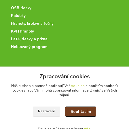
OSB desky
Palubky
Hranoly, krokve a fošny
KVH hranoly
Latě, desky a prkna
Hoblovaný program
ODBORNÉ PORADENSTVÍ
Zpracování cookies
Potřebujete poradit? Neváhejte nás kontaktovat.
Náš e-shop a partneři potřebují Váš
souhlas
s použitím souborů
+420 728 600 625
cookies, aby Vám mohli zobrazovat informace týkající se Vašich
po - pá 7:00 - 15:00
zájmů.
Souhlasím
Nastavení
drevoonline.cz a.s. © -
Specialisté na dřevo
2010 - 2026