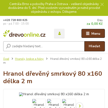
Centrála Brno a pobočky Praha a Ostrava - veškeré objednávky
dodáváme do 5. dní. Před osobním vyzvednutím je nutné provést
objednávku z eshopu. Děkujeme.
0
ks
+420 728 600 625
za
0,00 Kč
po - pá 7:00 - 15:00
Menu
Hledat
Úvod
Hranoly, krokve a fošny
Hranol dřevěný smrkový 80 x160 délka 2
m
Hranol dřevěný smrkový 80 x160
délka 2 m