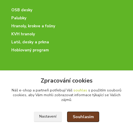
OSB desky
Palubky
Hranoly, krokve a fošny
KVH hranoly
Latě, desky a prkna
Hoblovaný program
ODBORNÉ PORADENSTVÍ
Zpracování cookies
Potřebujete poradit? Neváhejte nás kontaktovat.
Náš e-shop a partneři potřebují Váš
souhlas
s použitím souborů
+420 728 600 625
cookies, aby Vám mohli zobrazovat informace týkající se Vašich
po - pá 7:00 - 15:00
zájmů.
Souhlasím
Nastavení
drevoonline.cz a.s. © -
Specialisté na dřevo
2010 - 2026