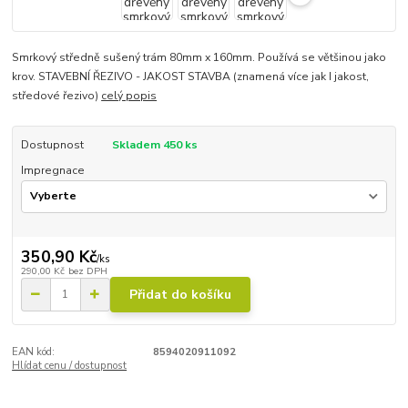
Smrkový středně sušený trám 80mm x 160mm. Používá se většinou jako
krov. STAVEBNÍ ŘEZIVO - JAKOST STAVBA (znamená více jak I jakost,
středové řezivo)
celý popis
Dostupnost
Skladem 450 ks
Impregnace
350,90 Kč
/
ks
290,00 Kč
bez DPH
Přidat do košíku
EAN kód:
8594020911092
Hlídat cenu / dostupnost