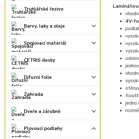
Laminátov
Truhlářské řezivo
vhodná
4V-fu
Barvy, laky a oleje
podlah
vysoká
Spojovací materiál
vysoká
vysoká
odolno
CETRIS desky
jedno
vhodná
Difuzní folie
vysoká
otěru
Zahrada
tlouš
jedno
rozmě
Dveře a zárubně
Plovoucí podlahy