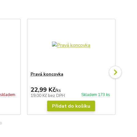
Pravá koncovka
Levá 
22,99 Kč
22,
/
ks
 skladem
Skladem 173 ks
19,00 Kč
bez DPH
19,00
Přidat do košíku