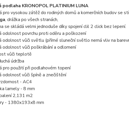
á podlaha KRONOPOL PLATINIUM
LUNA
 pro vysokou zátěž do rodiných domů a komerčních budov se stř
ga
, drážka po všech stranách,
a se skládá velmi jednoduše díky spojení clil 2 click bez lepení.
 odolnost povrchu proti oděru a poškození
 odolnost vůči světlu (přímé sluneční světlo nemá vliv na barev
 odolnost vůči poškrábání a odlomení
st vůči teplotě
duchá údržba
 pro použití při podlahovém topení
 odolnosť vůči špíně a znečištění
vzdornost - AC4
ťka lamely - 8 mm
 balení 2,131 m2
ry - 1380x193x8 mm