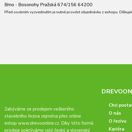
Brno - Bosonohy Pražská 674/156 64200
Před osobním vyzvednutím je nutné provést objednávku z eshopu. Děkuje
DREVOONL
Chci posta
Zabýváme se prodejem veškerého
O nás
stavebního řeziva zejména přes online
O řezivu
eshop
www.drevoonline.cz
. Díky této formě
Kariéra
prodeje pokrýváme celý český a slovenský