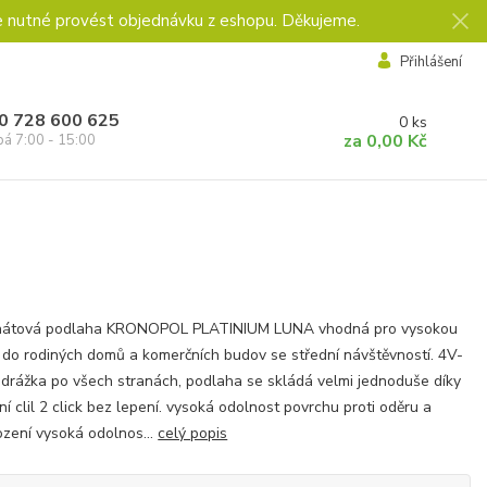
e nutné provést objednávku z eshopu. Děkujeme.
Přihlášení
0 728 600 625
0
ks
za
0,00 Kč
pá 7:00 - 15:00
nátová podlaha KRONOPOL PLATINIUM LUNA vhodná pro vysokou
 do rodiných domů a komerčních budov se střední návštěvností. 4V-
 drážka po všech stranách, podlaha se skládá velmi jednoduše díky
ní clil 2 click bez lepení. vysoká odolnost povrchu proti oděru a
zení vysoká odolnos...
celý popis