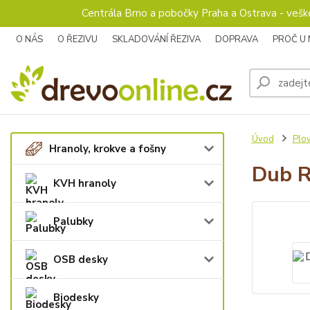
Centrála Brno a pobočky Praha a Ostrava - veš
O NÁS
O ŘEZIVU
SKLADOVÁNÍ ŘEZIVA
DOPRAVA
PROČ U
Úvod
Plo
Hranoly, krokve a fošny
Dub R
KVH hranoly
Palubky
OSB desky
Biodesky