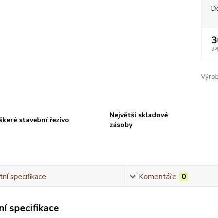
D
3
24
Výrob
Největší skladové
škeré stavební řezivo
zásoby
ní specifikace
Komentáře
0
í specifikace