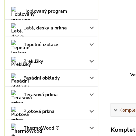
Hoblovaný program
Latě, desky a prkna
Tepelné izolace
Překližky
Ve
Fasádní obklady
Terasová prkna
Komplet
Plotová prkna
ThermoWood ®
Kompletn