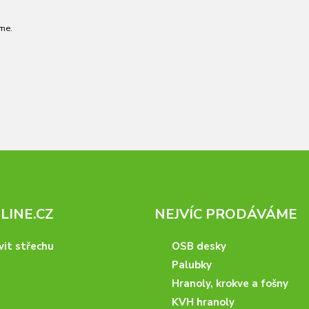
me.
INE.CZ
NEJVÍC PRODÁVÁME
vit střechu
OSB desky
Palubky
Hranoly, krokve a fošny
KVH hranoly