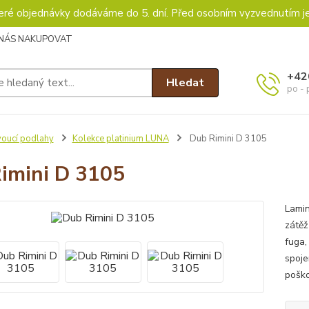
keré objednávky dodáváme do 5. dní. Před osobním vyzvednutím j
 NÁS NAKUPOVAT
+42
Hledat
po - 
voucí podlahy
Kolekce platinium LUNA
Dub Rimini D 3105
imini D 3105
Lami
zátěž
fuga,
spoje
poško