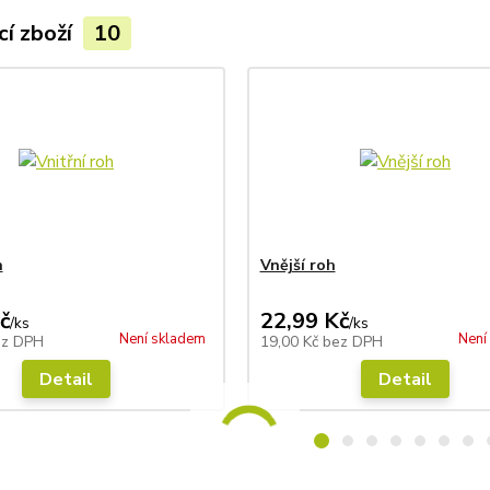
cí zboží
10
h
Vnější roh
č
22,99 Kč
/
ks
/
ks
Není skladem
Není
ez DPH
19,00 Kč
bez DPH
Detail
Detail