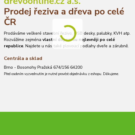
drevoonline.cz a.s.
Prodej řeziva a dřeva po celé
ČR
Prodáváme veškeré stavební řezivo, OSB desky, palubky, KVH atp.
Rozvážíme zejména
vlastní dopravou nejlevněji po celé
republice
. Najdete u nás také plovoucí podlahy dveře a zárubně.
Centrála a sklad
Brno - Bosonohy Pražská 674/156 64200
Před osobním vyzvednutím je nutné provést objednávku z eshopu. Děkujeme.