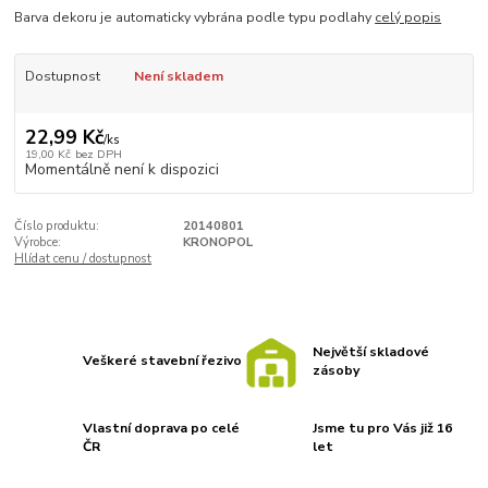
Barva dekoru je automaticky vybrána podle typu podlahy
celý popis
Dostupnost
Není skladem
22,99 Kč
/
ks
19,00 Kč
bez DPH
Momentálně není k dispozici
Číslo produktu:
20140801
Výrobce:
KRONOPOL
Hlídat cenu / dostupnost
Největší skladové
Veškeré stavební řezivo
zásoby
Vlastní doprava po celé
Jsme tu pro Vás již 16
ČR
let