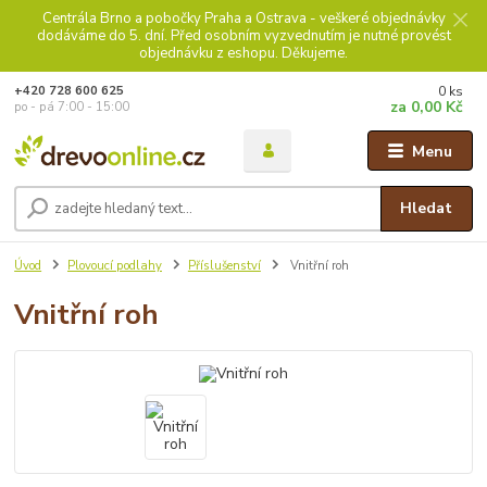
Centrála Brno a pobočky Praha a Ostrava - veškeré objednávky
dodáváme do 5. dní. Před osobním vyzvednutím je nutné provést
objednávku z eshopu. Děkujeme.
0
ks
+420 728 600 625
za
0,00 Kč
po - pá 7:00 - 15:00
Menu
Hledat
Úvod
Plovoucí podlahy
Příslušenství
Vnitřní roh
Vnitřní roh