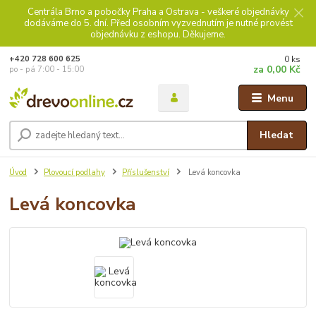
Centrála Brno a pobočky Praha a Ostrava - veškeré objednávky
dodáváme do 5. dní. Před osobním vyzvednutím je nutné provést
objednávku z eshopu. Děkujeme.
0
ks
+420 728 600 625
za
0,00 Kč
po - pá 7:00 - 15:00
Menu
Hledat
Úvod
Plovoucí podlahy
Příslušenství
Levá koncovka
Levá koncovka