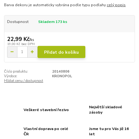
Barva dekoru je automaticky vybrána podle typu podlahy
celý popis
Dostupnost
Skladem 173 ks
22,99 Kč
/
ks
19,00 Kč
bez DPH
Přidat do košíku
Číslo produktu:
20140806
Výrobce:
KRONOPOL
Hlídat cenu / dostupnost
Největší skladové
Veškeré stavební řezivo
zásoby
Vlastní doprava po celé
Jsme tu pro Vás již 16
ČR
let