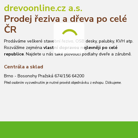
drevoonline.cz a.s.
Prodej řeziva a dřeva po celé
ČR
Prodáváme veškeré stavební řezivo, OSB desky, palubky, KVH atp.
Rozvážíme zejména
vlastní dopravou nejlevněji po celé
republice
. Najdete u nás také plovoucí podlahy dveře a zárubně.
Centrála a sklad
Brno - Bosonohy Pražská 674/156 64200
Před osobním vyzvednutím je nutné provést objednávku z eshopu. Děkujeme.