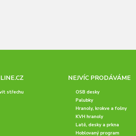
INE.CZ
NEJVÍC PRODÁVÁME
vit střechu
OSB desky
Palubky
Hranoly, krokve a fošny
KVH hranoly
Latě, desky a prkna
Hoblovaný program