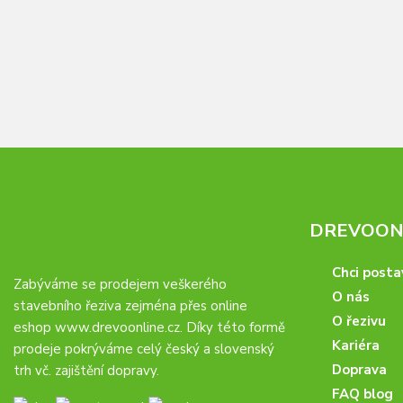
DREVOONL
Chci posta
Zabýváme se prodejem veškerého
O nás
stavebního řeziva zejména přes online
O řezivu
eshop
www.drevoonline.cz
. Díky této formě
Kariéra
prodeje pokrýváme celý český a slovenský
Doprava
trh vč. zajištění dopravy.
FAQ blog