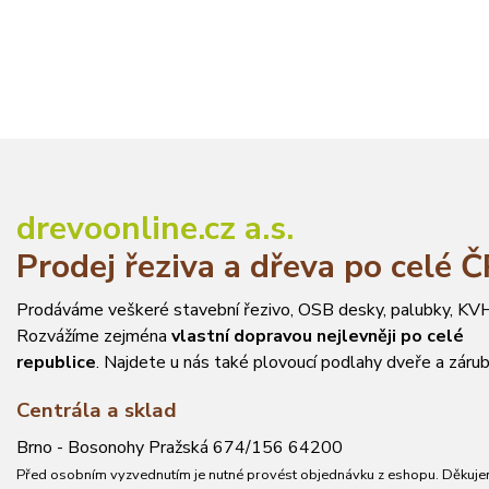
drevoonline.cz a.s.
Prodej řeziva a dřeva po celé 
Prodáváme veškeré stavební řezivo, OSB desky, palubky, KVH
Rozvážíme zejména
vlastní dopravou nejlevněji po celé
republice
. Najdete u nás také plovoucí podlahy dveře a zárub
Centrála a sklad
Brno - Bosonohy Pražská 674/156 64200
Před osobním vyzvednutím je nutné provést objednávku z eshopu. Děkuje