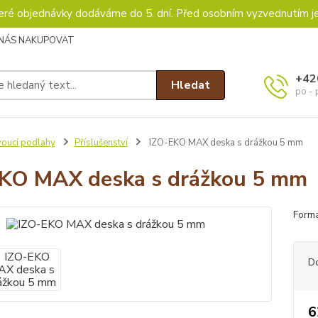
keré objednávky dodáváme do 5. dní. Před osobním vyzvednutím j
 NÁS NAKUPOVAT
+42
Hledat
po - 
voucí podlahy
Příslušenství
IZO-EKO MAX deska s drážkou 5 mm
KO MAX deska s drážkou 5 mm
Formá
D
6