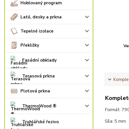
Hoblovaný program
Latě, desky a prkna
Tepelné izolace
Překližky
Ve
Fasádní obklady
Terasová prkna
Komplet
Plotová prkna
Kompletn
ThermoWood ®
Formát: 79
Síla: 5 mm
Truhlářské řezivo