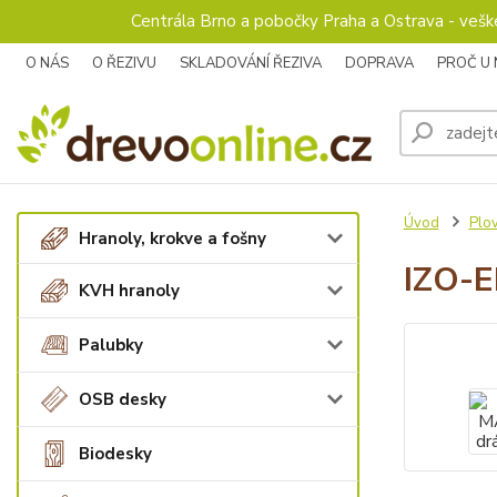
Centrála Brno a pobočky Praha a Ostrava - veš
O NÁS
O ŘEZIVU
SKLADOVÁNÍ ŘEZIVA
DOPRAVA
PROČ U
Úvod
Plo
Hranoly, krokve a fošny
IZO-E
KVH hranoly
Palubky
OSB desky
Biodesky