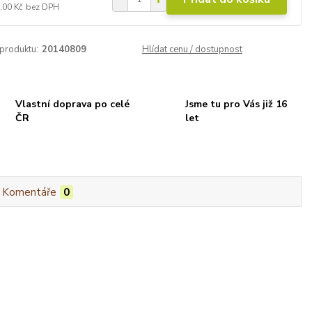
,00 Kč
bez DPH
 produktu:
20140809
Hlídat cenu / dostupnost
Vlastní doprava po celé
Jsme tu pro Vás již 16
ČR
let
Komentáře
0