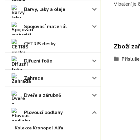
V balení je
Barvy, laky a oleje
Spojovací materiál
CETRIS desky
Zboží za
Přísluše
Difuzní folie
Zahrada
Dveře a zárubně
Plovoucí podlahy
Kolekce Kronopol Alfa