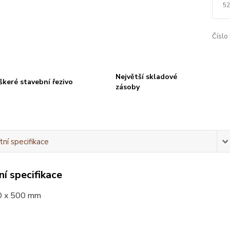
52
Číslo
Největší skladové
škeré stavební řezivo
zásoby
ní specifikace
í specifikace
0 x 500 mm