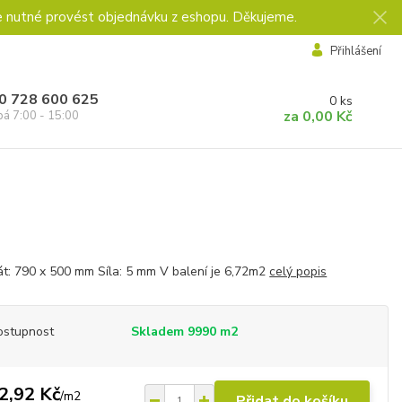
e nutné provést objednávku z eshopu. Děkujeme.
Přihlášení
0 728 600 625
0
ks
za
0,00 Kč
pá 7:00 - 15:00
t: 790 x 500 mm Síla: 5 mm V balení je 6,72m2
celý popis
ostupnost
Skladem 9990 m2
2,92 Kč
/
m2
Přidat do košíku