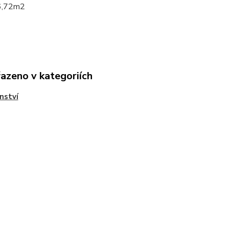
 6,72m2
řazeno v kategoriích
nství