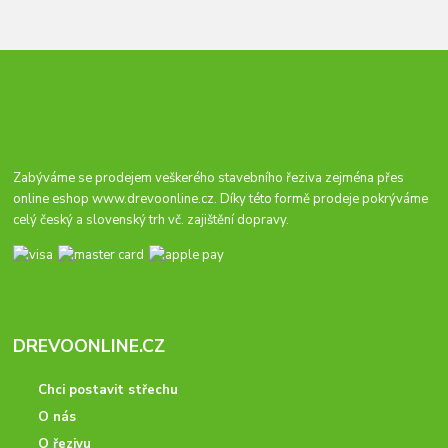
Zabýváme se prodejem veškerého stavebního řeziva zejména přes
online eshop
www.drevoonline.cz
. Díky této formě prodeje pokrýváme
celý český a slovenský trh vč. zajištění dopravy.
DREVOONLINE.CZ
Chci postavit střechu
O nás
O řezivu