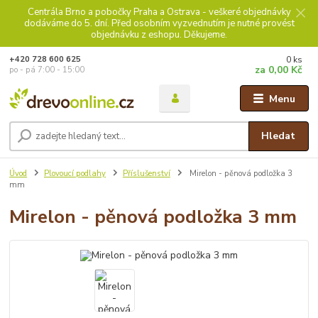
Centrála Brno a pobočky Praha a Ostrava - veškeré objednávky
dodáváme do 5. dní. Před osobním vyzvednutím je nutné provést
objednávku z eshopu. Děkujeme.
0
ks
+420 728 600 625
za
0,00 Kč
po - pá 7:00 - 15:00
Menu
Hledat
Úvod
Plovoucí podlahy
Příslušenství
Mirelon - pěnová podložka 3
mm
Mirelon - pěnová podložka 3 mm