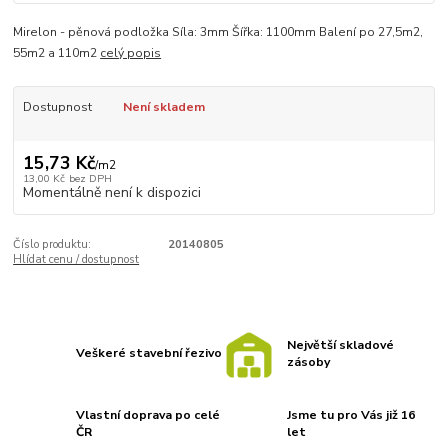
Mirelon - pěnová podložka Síla: 3mm Šířka: 1100mm Balení po 27,5m2,
55m2 a 110m2
celý popis
Dostupnost
Není skladem
15,73 Kč
/
m2
13,00 Kč
bez DPH
Momentálně není k dispozici
Číslo produktu:
20140805
Hlídat cenu / dostupnost
Největší skladové
Veškeré stavební řezivo
zásoby
Vlastní doprava po celé
Jsme tu pro Vás již 16
ČR
let