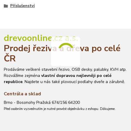
Příslušenství
drevoonline.cz a.s.
Prodej řeziva a dřeva po celé
ČR
Prodáváme veškeré stavební řezivo, OSB desky, palubky, KVH atp.
Rozvážíme zejména
vlastní dopravou nejlevněji po celé
republice
. Najdete u nás také plovoucí podlahy dveře a zárubně.
Centrála a sklad
Brno - Bosonohy Pražská 674/156 64200
Před osobním vyzvednutím je nutné provést objednávku z eshopu. Děkujeme.