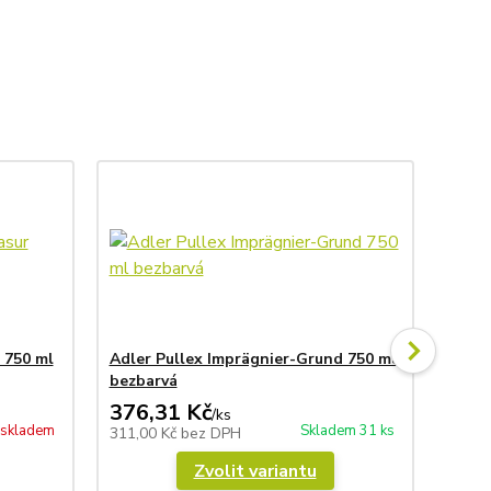
 750 ml
Adler Pullex Imprägnier-Grund 750 ml
Lazur
bezbarvá
Farbl
376,31 Kč
601
/
ks
 skladem
Skladem 31 ks
311,00 Kč
bez DPH
497,0
Zvolit variantu