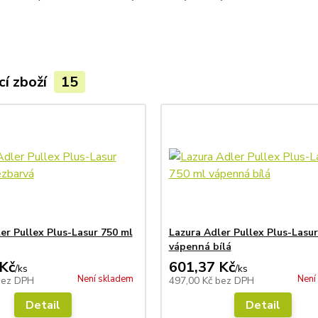
cí zboží
15
er Pullex Plus-Lasur 750 ml
Lazura Adler Pullex Plus-Lasur
vápenná bílá
Kč
601,37 Kč
/
ks
/
ks
Není skladem
Není
bez DPH
497,00 Kč
bez DPH
Detail
Detail