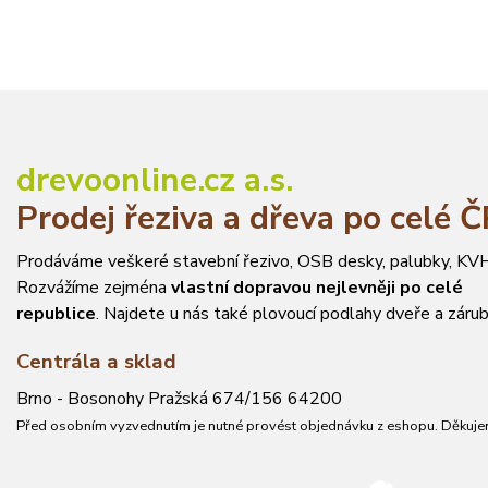
drevoonline.cz a.s.
Prodej řeziva a dřeva po celé 
Prodáváme veškeré stavební řezivo, OSB desky, palubky, KVH
Rozvážíme zejména
vlastní dopravou nejlevněji po celé
republice
. Najdete u nás také plovoucí podlahy dveře a zárub
Centrála a sklad
Brno - Bosonohy Pražská 674/156 64200
Před osobním vyzvednutím je nutné provést objednávku z eshopu. Děkuje