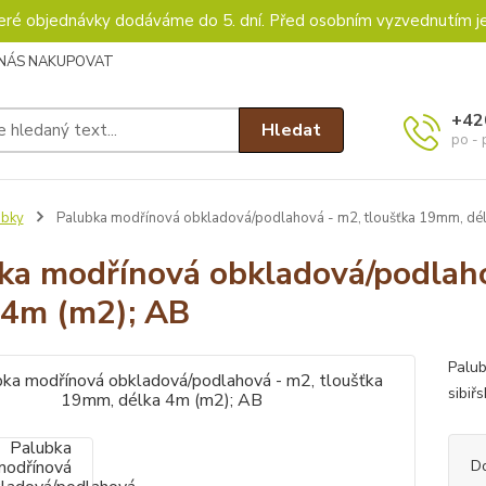
keré objednávky dodáváme do 5. dní. Před osobním vyzvednutím j
 NÁS NAKUPOVAT
+42
Hledat
po - 
ubky
Palubka modřínová obkladová/podlahová - m2, tloušťka 19mm, dél
ka modřínová obkladová/podlaho
 4m (m2); AB
Palub
sibiř
D