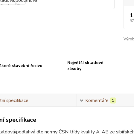
1
97
Výrob
Největší skladové
škeré stavební řezivo
zásoby
ní specifikace
Komentáře
1
í specifikace
aldová/podlahvá dle normy ČSN třídy kvality A, AB ze sibiřsk