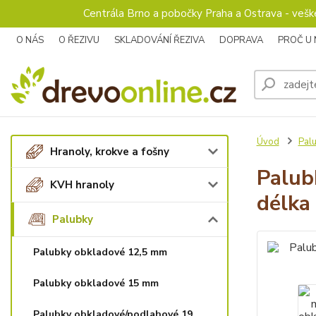
Centrála Brno a pobočky Praha a Ostrava - veš
O NÁS
O ŘEZIVU
SKLADOVÁNÍ ŘEZIVA
DOPRAVA
PROČ U
Úvod
Pal
Hranoly, krokve a fošny
Palub
KVH hranoly
délka
Palubky
Palubky obkladové 12,5 mm
Palubky obkladové 15 mm
Palubky obkladové/podlahové 19