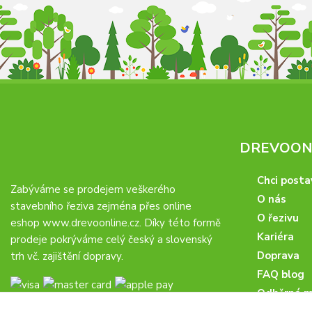
DREVOONL
Chci posta
Zabýváme se prodejem veškerého
O nás
stavebního řeziva zejména přes online
O řezivu
eshop
www.drevoonline.cz
. Díky této formě
Kariéra
prodeje pokrýváme celý český a slovenský
Doprava
trh vč. zajištění dopravy.
FAQ blog
Odběrná m