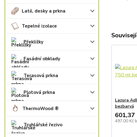
Latě, desky a prkna
Tepelné izolace
Souvisejí
Překližky
Fasádní obklady
Terasová prkna
Plotová prkna
Lazura Adl
bezbarvá
ThermoWood ®
601,37 
497,00 Kč
Truhlářské řezivo