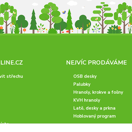
INE.CZ
NEJVÍC PRODÁVÁME
vit střechu
OSB desky
Palubky
Hranoly, krokve a fošny
KVH hranoly
Latě, desky a prkna
Hoblovaný program
ísta