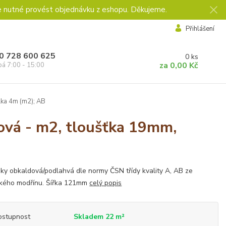
e nutné provést objednávku z eshopu. Děkujeme.
Přihlášení
0 728 600 625
0
ks
za
0,00 Kč
pá 7:00 - 15:00
ka 4m (m2); AB
vá - m2, tloušťka 19mm,
ky obkaldová/podlahvá dle normy ČSN třídy kvality A, AB ze
ského modřínu. Šířka 121mm
celý popis
ostupnost
Skladem 22 m²