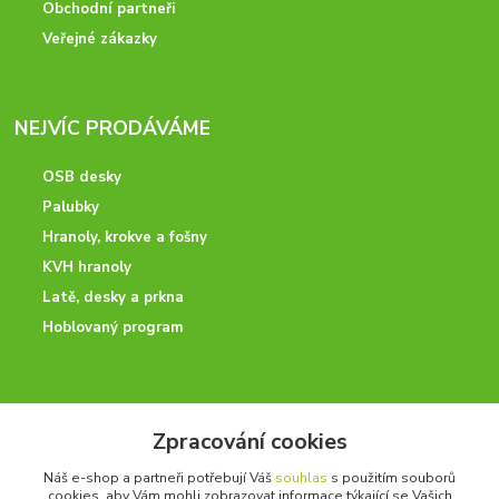
Obchodní partneři
Veřejné zákazky
NEJVÍC PRODÁVÁME
OSB desky
Palubky
Hranoly, krokve a fošny
KVH hranoly
Latě, desky a prkna
Hoblovaný program
ODBORNÉ PORADENSTVÍ
Zpracování cookies
Potřebujete poradit? Neváhejte nás kontaktovat.
Náš e-shop a partneři potřebují Váš
souhlas
s použitím souborů
+420 728 600 625
cookies, aby Vám mohli zobrazovat informace týkající se Vašich