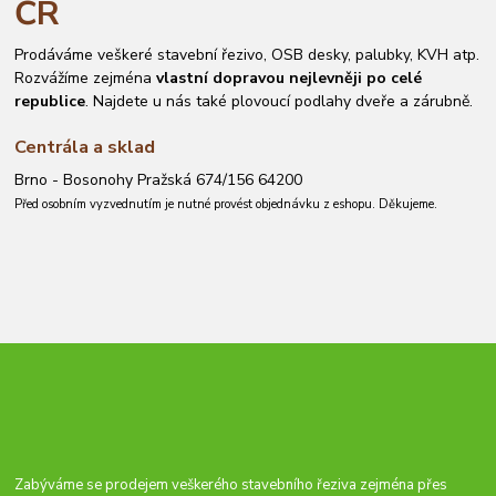
ČR
Prodáváme veškeré stavební řezivo, OSB desky, palubky, KVH atp.
Rozvážíme zejména
vlastní dopravou nejlevněji po celé
republice
. Najdete u nás také plovoucí podlahy dveře a zárubně.
Centrála a sklad
Brno - Bosonohy Pražská 674/156 64200
Před osobním vyzvednutím je nutné provést objednávku z eshopu. Děkujeme.
Zabýváme se prodejem veškerého stavebního řeziva zejména přes