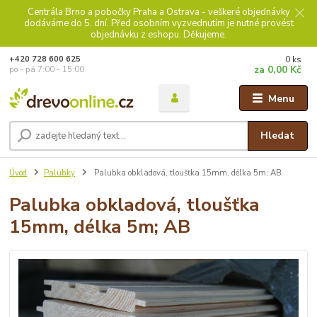
Centrála Brno a pobočky Praha a Ostrava - veškeré objednávky
dodáváme do 5. dní. Před osobním vyzvednutím je nutné provést
objednávku z eshopu. Děkujeme.
0
ks
+420 728 600 625
za
0,00 Kč
po - pá 7:00 - 15:00
Menu
Hledat
Úvod
Palubky
Palubka obkladová, tloušťka 15mm, délka 5m; AB
Palubka obkladová, tloušťka
15mm, délka 5m; AB