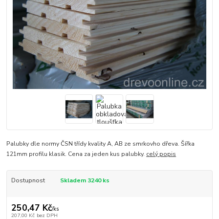
Palubky dle normy ČSN třídy kvality A, AB ze smrkovho dřeva. Šířka
121mm profilu klasik. Cena za jeden kus palubky.
celý popis
Dostupnost
Skladem 3240 ks
250,47 Kč
/
ks
207,00 Kč
bez DPH