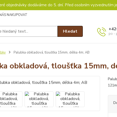
keré objednávky dodáváme do 5. dní. Před osobním vyzvednutím j
 NÁS NAKUPOVAT
+42
Hledat
po - 
ubky
Palubka obkladová, tloušťka 15mm, délka 4m; AB
ka obkladová, tloušťka 15mm, d
Palub
121mm
D