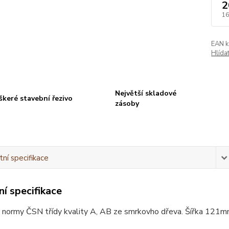
2
16
EAN k
Hlída
Největší skladové
škeré stavební řezivo
zásoby
ní specifikace
í specifikace
 normy ČSN třídy kvality A, AB ze smrkovho dřeva. Šířka 121mm 