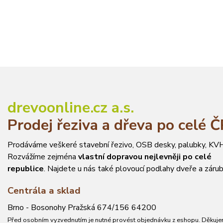
drevoonline.cz a.s.
Prodej řeziva a dřeva po celé 
Prodáváme veškeré stavební řezivo, OSB desky, palubky, KVH
Rozvážíme zejména
vlastní dopravou nejlevněji po celé
republice
. Najdete u nás také plovoucí podlahy dveře a zárub
Centrála a sklad
Brno - Bosonohy Pražská 674/156 64200
Před osobním vyzvednutím je nutné provést objednávku z eshopu. Děkuje