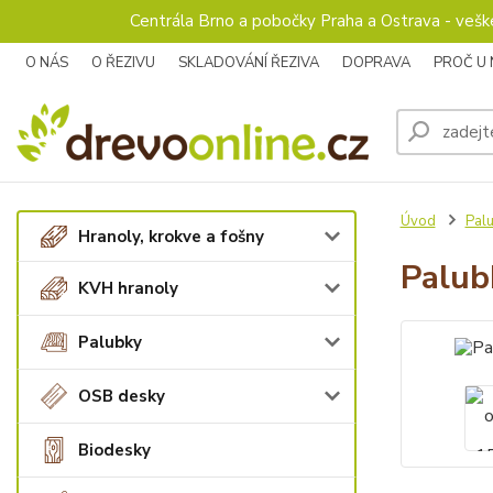
Centrála Brno a pobočky Praha a Ostrava - veš
O NÁS
O ŘEZIVU
SKLADOVÁNÍ ŘEZIVA
DOPRAVA
PROČ U
Úvod
Pal
Hranoly, krokve a fošny
Palub
KVH hranoly
Palubky
OSB desky
Biodesky