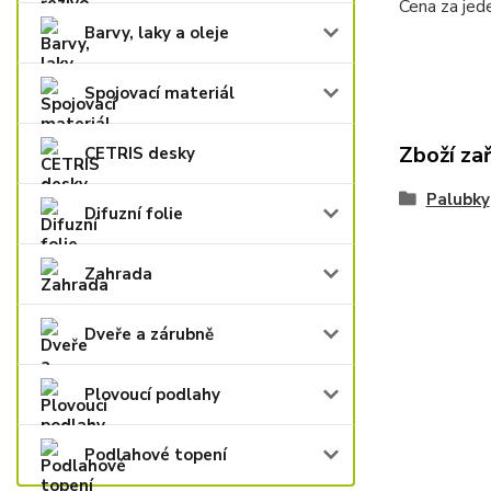
Cena za jed
Barvy, laky a oleje
Spojovací materiál
Zboží za
CETRIS desky
Palubky
Difuzní folie
Zahrada
Dveře a zárubně
Plovoucí podlahy
Podlahové topení