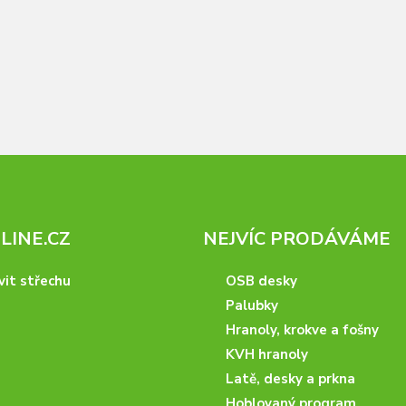
INE.CZ
NEJVÍC PRODÁVÁME
vit střechu
OSB desky
Palubky
Hranoly, krokve a fošny
KVH hranoly
Latě, desky a prkna
Hoblovaný program