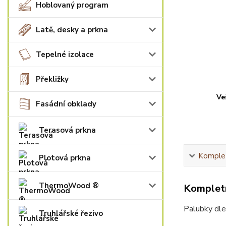
Hoblovaný program
Latě, desky a prkna
Tepelné izolace
Překližky
Ve
Fasádní obklady
Terasová prkna
Komplet
Plotová prkna
ThermoWood ®
Kompletn
Palubky dle
Truhlářské řezivo