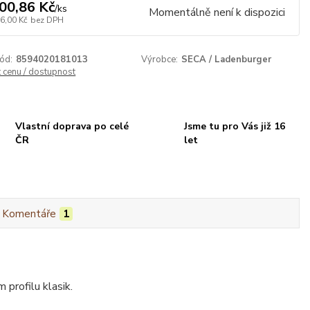
00,86 Kč
/
ks
Momentálně není k dispozici
6,00 Kč
bez DPH
ód:
8594020181013
Výrobce:
SECA / Ladenburger
t cenu / dostupnost
Vlastní doprava po celé
Jsme tu pro Vás již 16
ČR
let
Komentáře
1
profilu klasik.