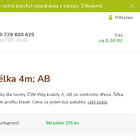
e nutné provést objednávku z eshopu. Děkujeme.
Přihlášení
0 728 600 625
0
ks
za
0,00 Kč
pá 7:00 - 15:00
élka 4m; AB
ky dle normy ČSN třídy kvality A, AB ze smrkovho dřeva. Šířka
 profilu klasik. Cena za jeden kus palubky.
celý popis
ostupnost
Skladem 235 ks