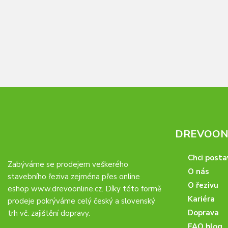
DREVOONL
Chci posta
Zabýváme se prodejem veškerého
O nás
stavebního řeziva zejména přes online
O řezivu
eshop
www.drevoonline.cz
. Díky této formě
Kariéra
prodeje pokrýváme celý český a slovenský
Doprava
trh vč. zajištění dopravy.
FAQ blog