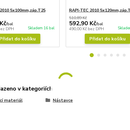
2010 5x100mm,záp.T25
RAPI-TEC 2010 5x120mm,záp.
510,89 Kč
Kč
592,90 Kč
/
bal
/
bal
Skladem 16 bal
Sklade
bez DPH
490,00 Kč
bez DPH
Přidat do košíku
Přidat do košíku
řazeno v kategoriích
cí materiál
Nástavce