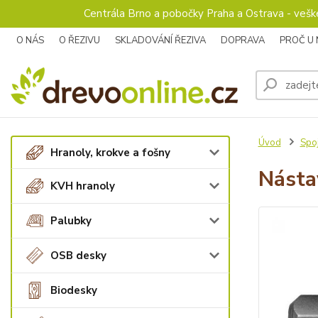
Centrála Brno a pobočky Praha a Ostrava - veš
O NÁS
O ŘEZIVU
SKLADOVÁNÍ ŘEZIVA
DOPRAVA
PROČ U
Úvod
Spoj
Hranoly, krokve a fošny
Násta
KVH hranoly
Palubky
OSB desky
Biodesky