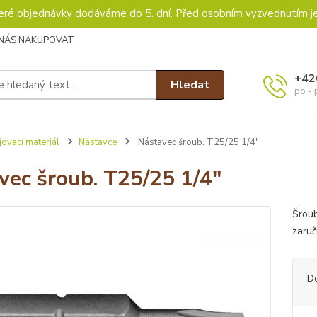
keré objednávky dodáváme do 5. dní. Před osobním vyzvednutím j
 NÁS NAKUPOVAT
+42
Hledat
po - 
ovací materiál
Nástavce
Nástavec šroub. T25/25 1/4"
vec šroub. T25/25 1/4"
Šroub
zaru
D