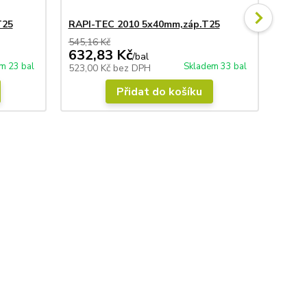
T25
RAPI-TEC 2010 5x40mm,záp.T25
RAPI
545,16 Kč
322,9
632,83 Kč
373
/
bal
m 23 bal
Skladem 33 bal
523,00 Kč
bez DPH
309,0
Přidat do košíku