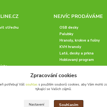
INE.CZ
NEJVÍC PRODÁVÁME
vit střechu
OSB desky
Palubky
Hranoly, krokve a fošny
KVH hranoly
Latě, desky a prkna
Hoblovaný program
ísta
podmínky
Zpracování cookies
 nakupovat
eři potřebují Váš
souhlas
s použitím souborů cookies, aby Vám mohli z
artneři
týkající se Vašich zájmů.
kazky
Souhlasím
Nastavení