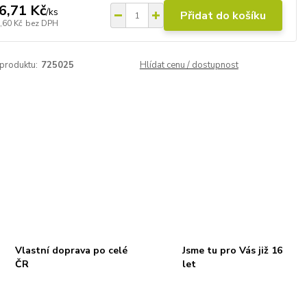
6,71 Kč
/
ks
Přidat do košíku
,60 Kč
bez DPH
 produktu:
725025
Hlídat cenu / dostupnost
Vlastní doprava po celé
Jsme tu pro Vás již 16
ČR
let