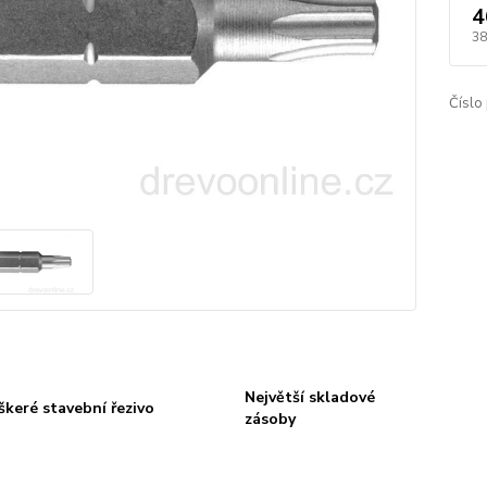
4
38
Číslo
Největší skladové
škeré stavební řezivo
zásoby