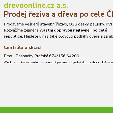
drevoonline.cz a.s.
Prodej řeziva a dřeva po celé 
Prodáváme veškeré stavební řezivo, OSB desky, palubky, KVH
Rozvážíme zejména
vlastní dopravou nejlevněji po celé
republice
. Najdete u nás také plovoucí podlahy dveře a zárub
Centrála a sklad
Brno - Bosonohy Pražská 674/156 64200
Před osobním vyzvednutím je nutné provést objednávku z eshopu. Děkuje