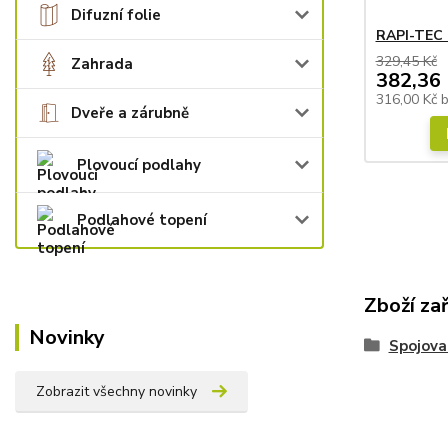
Difuzní folie
RAPI-TEC 
329,45 Kč
Zahrada
382,36 
316,00 Kč
Dveře a zárubně
Plovoucí podlahy
Podlahové topení
Zboží za
Novinky
Spojova
Zobrazit všechny novinky