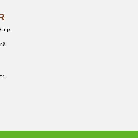
ČR
 atp.
ně.
me.