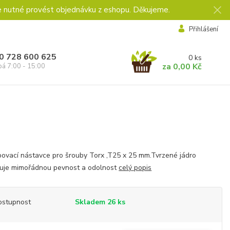
e nutné provést objednávku z eshopu. Děkujeme.
Přihlášení
0 728 600 625
0
ks
za
0,00 Kč
pá 7:00 - 15:00
ovací nástavce pro šrouby Torx ,T25 x 25 mm.Tvrzené jádro
čuje mimořádnou pevnost a odolnost
celý popis
ostupnost
Skladem 26 ks