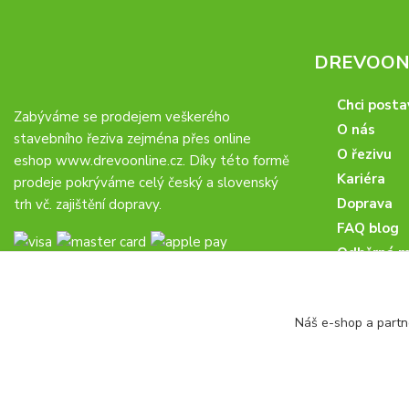
DREVOONL
Chci posta
Zabýváme se prodejem veškerého
O nás
stavebního řeziva zejména přes online
O řezivu
eshop
www.drevoonline.cz
. Díky této formě
Kariéra
prodeje pokrýváme celý český a slovenský
Doprava
trh vč. zajištění dopravy.
FAQ blog
Odběrná m
Obchodní 
Proč u nás
Náš e-shop a partn
Obchodní p
Veřejné zá