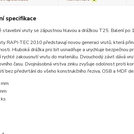
í specifikace
 stavební vruty se zápustnou hlavou a drážkou T25. Balení po 
uty RAPI-TEC 2010 představují novou generaci vrutů, která přináš
nosti. Hluboká drážka pro bit usnadňuje a urychluje bezpečnou pr
tí rychlé zakousnutí vrutu do materiálu. Dvouchodý závit dává v
vního času. Dvojnásobná vrstva zinku zvyšuje odolnost proti koro
ití bez předvrtání do všeho konstrukčního řeziva, OSB a MDF dese
 mm
 mm
 ks