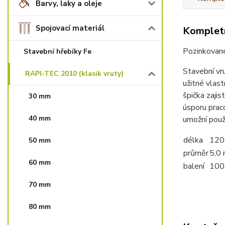
Barvy, laky a oleje
Spojovací materiál
Kompletn
Pozinkované
Stavební hřebíky Fe
Stavební vr
RAPI-TEC 2010 (klasik vruty)
užitné vlast
špička zajis
30 mm
úsporu praco
40 mm
umožní použ
délka
120
50 mm
průměr
5,0
60 mm
balení
100
70 mm
80 mm