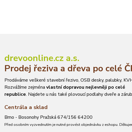
drevoonline.cz a.s.
Prodej řeziva a dřeva po celé 
Prodáváme veškeré stavební řezivo, OSB desky, palubky, KVH
Rozvážíme zejména
vlastní dopravou nejlevněji po celé
republice
. Najdete u nás také plovoucí podlahy dveře a zárub
Centrála a sklad
Brno - Bosonohy Pražská 674/156 64200
Před osobním vyzvednutím je nutné provést objednávku z eshopu. Děkuje