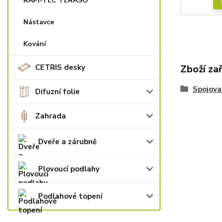
RAPI-TEC TERASO
Nástavce
Kování
CETRIS desky
Zboží za
Spojova
Difuzní folie
Zahrada
Dveře a zárubně
Plovoucí podlahy
Podlahové topení