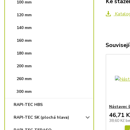
Ke staže
100 mm
Katalo
120 mm
140 mm
160 mm
Souvisejí
180 mm
200 mm
260 mm
300 mm
RAPI-TEC HBS
Nástavec š
46,71 K
RAPI-TEC SK (plochá hlava)
38,60 Kč
b