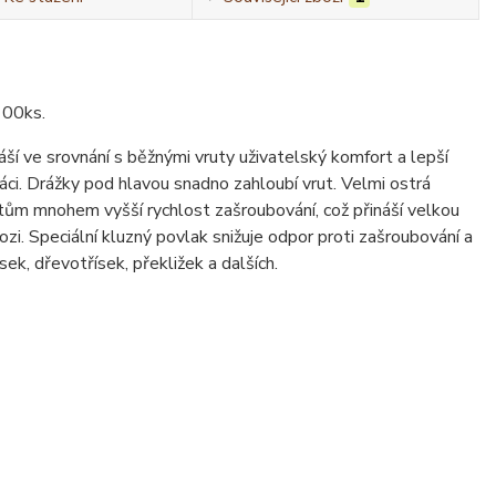
100ks.
í ve srovnání s běžnými vruty uživatelský komfort a lepší
áci. Drážky pod hlavou snadno zahloubí vrut. Velmi ostrá
rutům mnohem vyšší rychlost zašroubování, což přináší velkou
zi. Speciální kluzný povlak snižuje odpor proti zašroubování a
k, dřevotřísek, překližek a dalších.