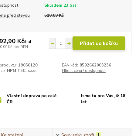
ostupnost
Skladem 23 bal
ena před slevou
510,89 Kč
92,90 Kč
/
bal
Přidat do košíku
0,00 Kč
bez DPH
 produktu:
19050120
EAN kód:
8592662003236
ce:
HPM TEC, s.r.o.
Hlídat cenu / dostupnost
Vlastní doprava po celé
Jsme tu pro Vás již 16
ČR
let
Ke stažení
Související zboží
1