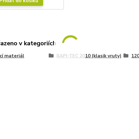
Přidat do košíku
řazeno v kategoriích
cí materiál
RAPI-TEC 2010 (klasik vruty)
12