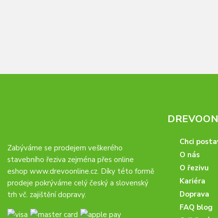
DREVOONL
Chci posta
Zabýváme se prodejem veškerého
O nás
stavebního řeziva zejména přes online
O řezivu
eshop
www.drevoonline.cz
. Díky této formě
Kariéra
prodeje pokrýváme celý český a slovenský
Doprava
trh vč. zajištění dopravy.
FAQ blog