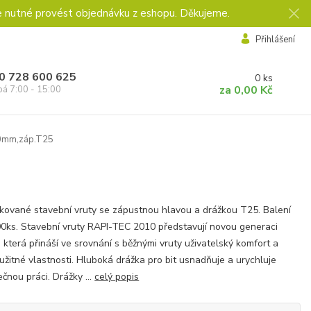
e nutné provést objednávku z eshopu. Děkujeme.
Přihlášení
0 728 600 625
0
ks
za
0,00 Kč
pá 7:00 - 15:00
0mm,záp.T25
kované stavební vruty se zápustnou hlavou a drážkou T25. Balení
0ks. Stavební vruty RAPI-TEC 2010 představují novou generaci
, která přináší ve srovnání s běžnými vruty uživatelský komfort a
 užitné vlastnosti. Hluboká drážka pro bit usnadňuje a urychluje
čnou práci. Drážky ...
celý popis