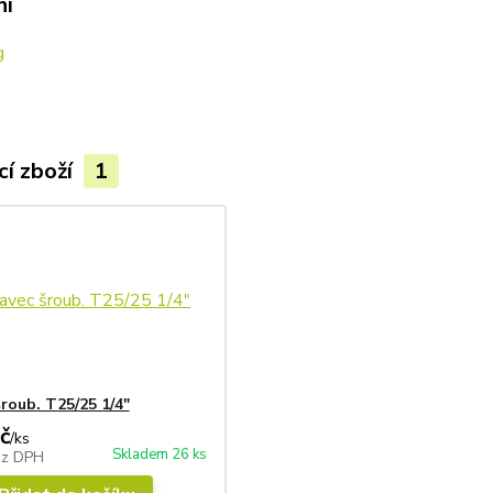
ní
g
cí zboží
1
roub. T25/25 1/4"
č
/
ks
Skladem 26 ks
ez DPH