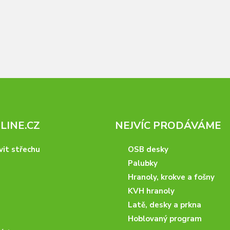
INE.CZ
NEJVÍC PRODÁVÁME
vit střechu
OSB desky
Palubky
Hranoly, krokve a fošny
KVH hranoly
Latě, desky a prkna
Hoblovaný program