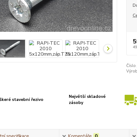
D
C
5
49
Číslo
Výrob
Největší skladové
škeré stavební řezivo
zásoby
ní specifikace
Komentáře
0