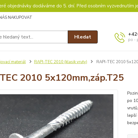
keré objednávky dodáváme do 5. dní. Před osobním vyzvednutím j
 NÁS NAKUPOVAT
+42
Hledat
po - 
ovací materiál
RAPI-TEC 2010 (klasik vruty)
RAPI-TEC 2010 5x12
TEC 2010 5x120mm,záp.T25
Pozin
po 10
vrutů
lepší
bezpe