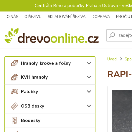
Centrála Brno a pobočky Praha a Ostrava - veš
O NÁS
O ŘEZIVU
SKLADOVÁNÍ ŘEZIVA
DOPRAVA
PROČ U
Úvod
Spoj
Hranoly, krokve a fošny
RAPI-
KVH hranoly
Palubky
OSB desky
Biodesky