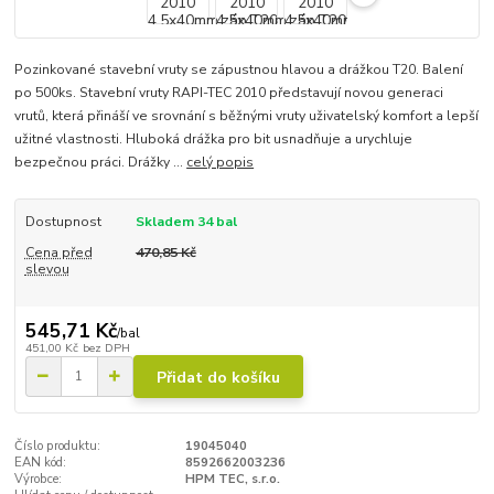
Pozinkované stavební vruty se zápustnou hlavou a drážkou T20. Balení
po 500ks. Stavební vruty RAPI-TEC 2010 představují novou generaci
vrutů, která přináší ve srovnání s běžnými vruty uživatelský komfort a lepší
užitné vlastnosti. Hluboká drážka pro bit usnadňuje a urychluje
bezpečnou práci. Drážky ...
celý popis
Dostupnost
Skladem 34 bal
Cena před
470,85 Kč
slevou
545,71 Kč
/
bal
451,00 Kč
bez DPH
Přidat do košíku
Číslo produktu:
19045040
EAN kód:
8592662003236
Výrobce:
HPM TEC, s.r.o.