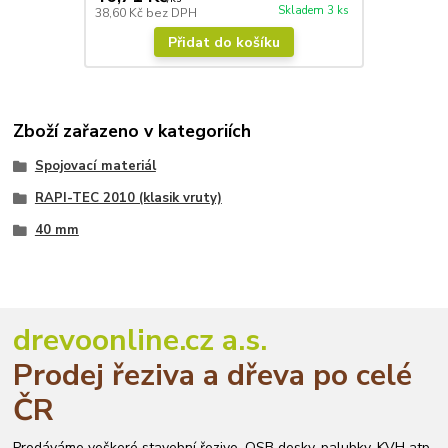
Skladem 3 ks
38,60 Kč
bez DPH
Přidat do košíku
Zboží zařazeno v kategoriích
Spojovací materiál
RAPI-TEC 2010 (klasik vruty)
40 mm
drevoonline.cz a.s.
Prodej řeziva a dřeva po celé
ČR
Prodáváme veškeré stavební řezivo, OSB desky, palubky, KVH atp.