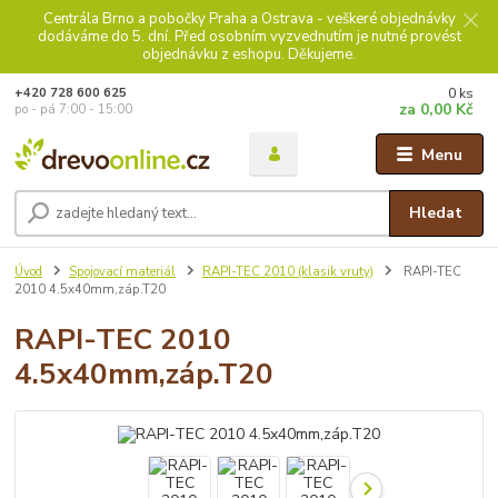
Centrála Brno a pobočky Praha a Ostrava - veškeré objednávky
dodáváme do 5. dní. Před osobním vyzvednutím je nutné provést
objednávku z eshopu. Děkujeme.
0
ks
+420 728 600 625
za
0,00 Kč
po - pá 7:00 - 15:00
Menu
Hledat
Úvod
Spojovací materiál
RAPI-TEC 2010 (klasik vruty)
RAPI-TEC
2010 4.5x40mm,záp.T20
RAPI-TEC 2010
4.5x40mm,záp.T20