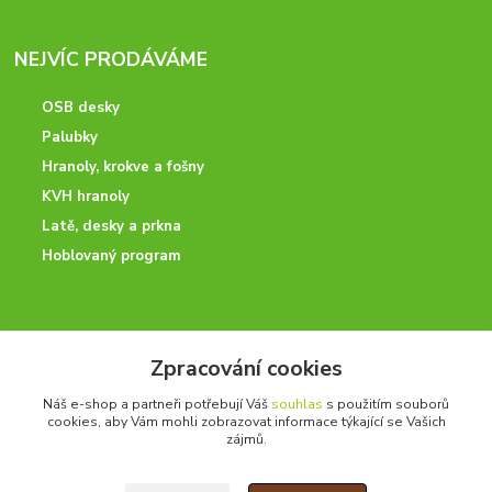
NEJVÍC PRODÁVÁME
OSB desky
Palubky
Hranoly, krokve a fošny
KVH hranoly
Latě, desky a prkna
Hoblovaný program
ODBORNÉ PORADENSTVÍ
Zpracování cookies
Potřebujete poradit? Neváhejte nás kontaktovat.
Náš e-shop a partneři potřebují Váš
souhlas
s použitím souborů
+420 728 600 625
cookies, aby Vám mohli zobrazovat informace týkající se Vašich
po - pá 7:00 - 15:00
zájmů.