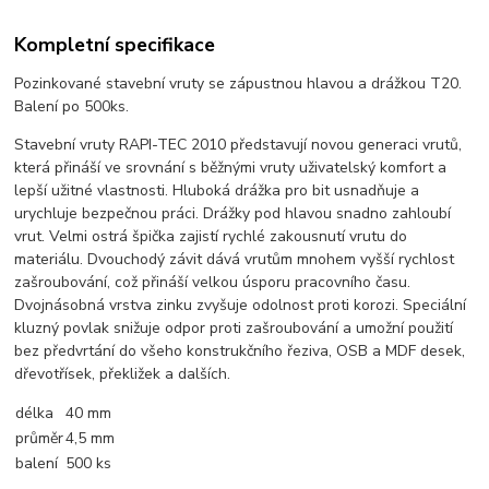
Kompletní specifikace
Pozinkované stavební vruty se zápustnou hlavou a drážkou T20.
Balení po 500ks.
Stavební vruty RAPI-TEC 2010 představují novou generaci vrutů,
která přináší ve srovnání s běžnými vruty uživatelský komfort a
lepší užitné vlastnosti. Hluboká drážka pro bit usnadňuje a
urychluje bezpečnou práci. Drážky pod hlavou snadno zahloubí
vrut. Velmi ostrá špička zajistí rychlé zakousnutí vrutu do
materiálu. Dvouchodý závit dává vrutům mnohem vyšší rychlost
zašroubování, což přináší velkou úsporu pracovního času.
Dvojnásobná vrstva zinku zvyšuje odolnost proti korozi. Speciální
kluzný povlak snižuje odpor proti zašroubování a umožní použití
bez předvrtání do všeho konstrukčního řeziva, OSB a MDF desek,
dřevotřísek, překližek a dalších.
délka
40 mm
průměr
4,5 mm
balení
500 ks