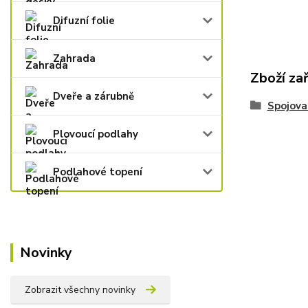
Difuzní folie
Zahrada
Zboží za
Dveře a zárubně
Spojova
Plovoucí podlahy
Podlahové topení
Novinky
Zobrazit všechny novinky