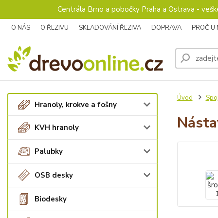
Centrála Brno a pobočky Praha a Ostrava - veš
O NÁS
O ŘEZIVU
SKLADOVÁNÍ ŘEZIVA
DOPRAVA
PROČ U
Úvod
Spoj
Hranoly, krokve a fošny
Násta
KVH hranoly
Palubky
OSB desky
Biodesky