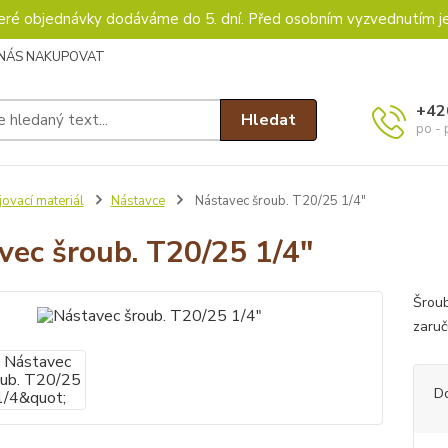
keré objednávky dodáváme do 5. dní. Před osobním vyzvednutím j
 NÁS NAKUPOVAT
+42
Hledat
po - 
ovací materiál
Nástavce
Nástavec šroub. T20/25 1/4"
vec šroub. T20/25 1/4"
Šroub
zaru
D