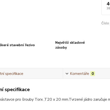
4
38
Číslo
Největší skladové
škeré stavební řezivo
zásoby
ní specifikace
Komentáře
0
í specifikace
nástavce pro šrouby Torx ,T20 x 20 mm.Tvrzené jádro zaručuje