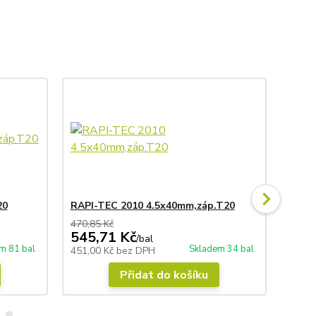
20
RAPI-TEC 2010 4.5x40mm,záp.T20
RAPI
470,85 Kč
671,4
545,71 Kč
779
/
bal
m 81 bal
Skladem 34 bal
451,00 Kč
bez DPH
644,0
Přidat do košíku