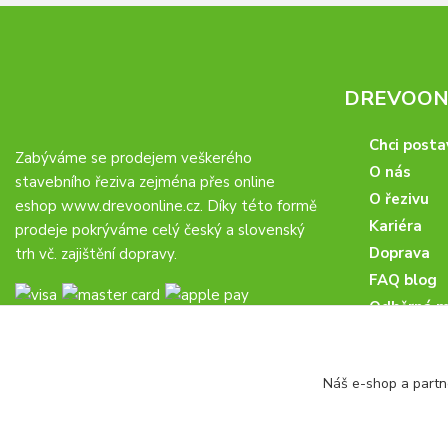
DREVOONL
Chci posta
Zabýváme se prodejem veškerého
O nás
stavebního řeziva zejména přes online
O řezivu
eshop
www.drevoonline.cz
. Díky této formě
Kariéra
prodeje pokrýváme celý český a slovenský
Doprava
trh vč. zajištění dopravy.
FAQ blog
Odběrná m
Obchodní 
Proč u nás
Náš e-shop a partn
Obchodní p
Veřejné zá