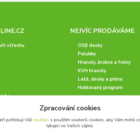
INE.CZ
NEJVÍC PRODÁVÁME
vit střechu
OSB desky
Palubky
Hranoly, krokve a fošny
KVH hranoly
Latě, desky a prkna
Hoblovaný program
ísta
podmínky
Zpracování cookies
 nakupovat
eři potřebují Váš
souhlas
s použitím souborů cookies, aby Vám mohli z
artneři
týkající se Vašich zájmů.
kazky