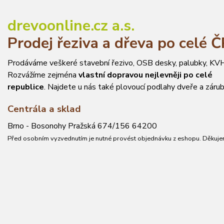
drevoonline.cz a.s.
Prodej řeziva a dřeva po celé 
Prodáváme veškeré stavební řezivo, OSB desky, palubky, KVH
Rozvážíme zejména
vlastní dopravou nejlevněji po celé
republice
. Najdete u nás také plovoucí podlahy dveře a zárub
Centrála a sklad
Brno - Bosonohy Pražská 674/156 64200
Před osobním vyzvednutím je nutné provést objednávku z eshopu. Děkuje