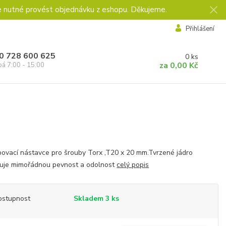
e nutné provést objednávku z eshopu. Děkujeme.
Přihlášení
0 728 600 625
0
ks
za
0,00 Kč
pá 7:00 - 15:00
ovací nástavce pro šrouby Torx ,T20 x 20 mm.Tvrzené jádro
čuje mimořádnou pevnost a odolnost
celý popis
ostupnost
Skladem 3 ks